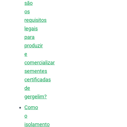
são
os
requisitos
legais
para
produzir
e
comercializar
sementes
certificadas
de
gergelim?
Como
o
isolamento