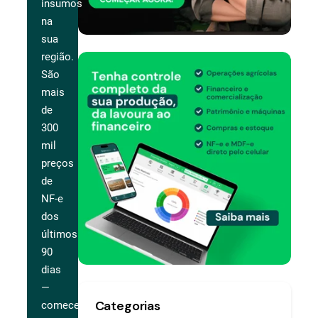
insumos
na
sua
região.
São
mais
de
300
mil
preços
de
NF-e
dos
últimos
90
dias
—
Categorias
comece