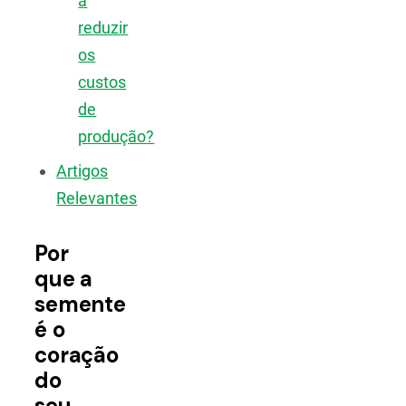
a
reduzir
os
custos
de
produção?
Artigos
Relevantes
Por
que a
semente
é o
coração
do
seu