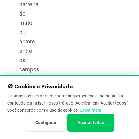
barreira
de
mato
ou
árvore
entre
os
campos.
500
🍪 Cookies e Privacidade
metros:
Usamos cookies para melhorar sua experiência, personalizar
Se
conteúdo e analisar nosso tráfego. Ao clicar em "Aceitar todos",
tiver
você concorda com o uso de cookies.
Saiba mais
barreira
Configurar
Aceitar todos
vegetal.