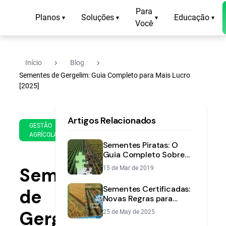
Para
Planos
Soluções
Educação
▾
▾
▾
▾
Você
navigate_next
navigate_next
Início
Blog
Sementes de Gergelim: Guia Completo para Mais Lucro
[2025]
29
12
Artigos Relacionados
de
min
GESTÃO
Mar
AGRÍCOLA
de
de
Sementes Piratas: O
leitura
2025
Guia Completo Sobre
Riscos e Como Evitar
Sementes
15 de Mar de 2019
Prejuízos
Sementes Certificadas:
de
Novas Regras para
Proteger sua Lavoura
Gergelim:
25 de May de 2025