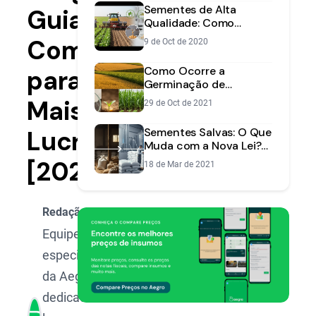
Sementes de Alta
Guia
Qualidade: Como
Garantir o Sucesso da
Completo
9 de Oct de 2020
Lavoura
Como Ocorre a
para
Germinação de
Sementes: Guia | Aegro
Mais
29 de Oct de 2021
Lucro
Sementes Salvas: O Que
Muda com a Nova Lei?
Guia Completo para o
[2025]
18 de Mar de 2021
Produtor
Redação Aegro
Equipe de
especialistas
da Aegro,
dedicada a