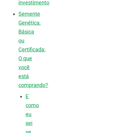
investimento
Semente
Genética,
Básica
ou
Certificada:
O que
você
está
comprando?
E
como
eu
sei
se