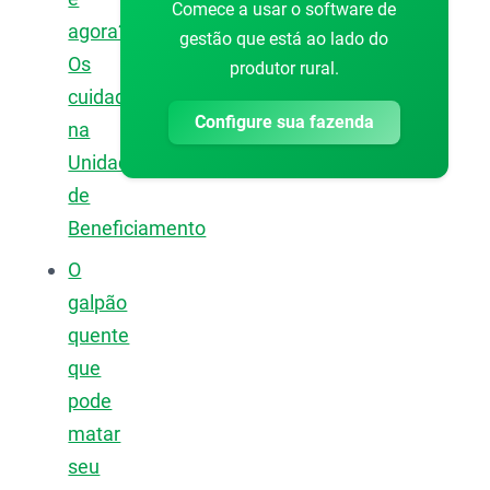
Comece a usar o software de
agora?
gestão que está ao lado do
Os
produtor rural.
cuidados
Configure sua fazenda
na
Unidade
de
Beneficiamento
O
galpão
quente
que
pode
matar
seu