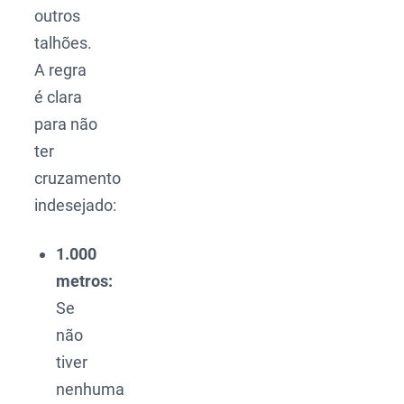
outros
talhões.
A regra
é clara
para não
ter
cruzamento
indesejado:
1.000
metros:
Se
não
tiver
nenhuma