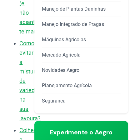
(e
Manejo de Plantas Daninhas
não
adianta
Manejo Integrado de Pragas
teimar)
Máquinas Agricolas
Como
evitar
Mercado Agrícola
a
Novidades Aegro
mistura
de
Planejamento Agrícola
variedades
na
Seguranca
sua
lavoura?
Colheu,
Experimente o Aegro
e