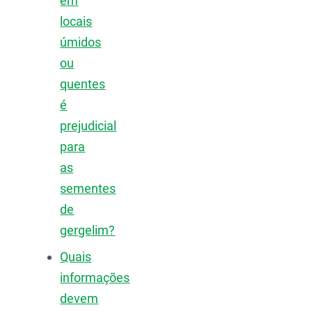
em
locais
úmidos
ou
quentes
é
prejudicial
para
as
sementes
de
gergelim?
Quais
informações
devem