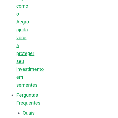
como
o
Aegro
ajuda
você
a
proteger
seu
investimento
em
sementes
Perguntas
Frequentes
Quais