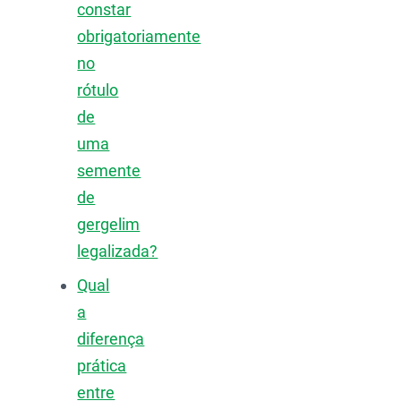
constar
obrigatoriamente
no
rótulo
de
uma
semente
de
gergelim
legalizada?
Qual
a
diferença
prática
entre