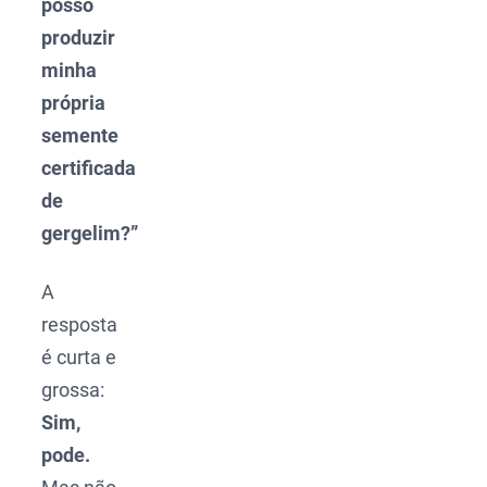
posso
produzir
minha
própria
semente
certificada
de
gergelim?”
A
resposta
é curta e
grossa:
Sim,
pode.