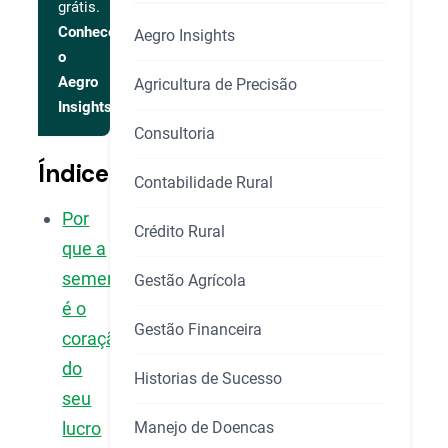
grátis.
Conhecer
Aegro Insights
o
Aegro
Agricultura de Precisão
Insights
Consultoria
Índice
Contabilidade Rural
Por
Crédito Rural
que a
semente
Gestão Agrícola
é o
Gestão Financeira
coração
do
Historias de Sucesso
seu
Manejo de Doencas
lucro