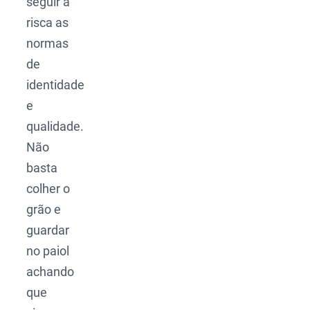
seguir à
risca as
normas
de
identidade
e
qualidade.
Não
basta
colher o
grão e
guardar
no paiol
achando
que