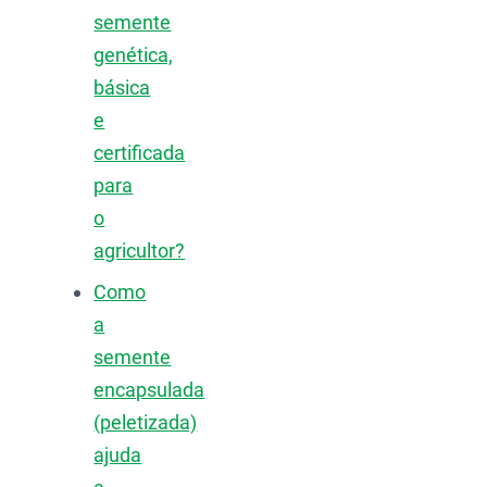
semente
genética,
básica
e
certificada
para
o
agricultor?
Como
a
semente
encapsulada
(peletizada)
ajuda