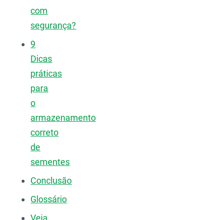
com
segurança?
9
Dicas
práticas
para
o
armazenamento
correto
de
sementes
Conclusão
Glossário
Veja