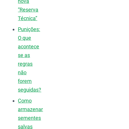
nova
“Reserva
Técnica”
Punições:
O que
acontece
se as
regras
não
forem
seguidas?
Como
armazenar
sementes
salvas