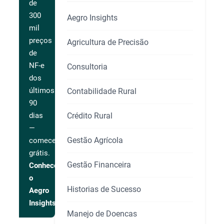
de
300
Aegro Insights
mil
preços
Agricultura de Precisão
de
NF-e
Consultoria
dos
últimos
Contabilidade Rural
90
Crédito Rural
dias
—
Gestão Agrícola
comece
grátis.
Gestão Financeira
Conhecer
o
Historias de Sucesso
Aegro
Insights
Manejo de Doencas