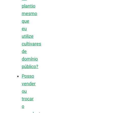
plantio
mesmo
que
eu
utilize
cultivares
de
domínio
público?
Posso
vender
ou
trocar
o