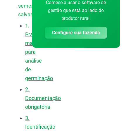
Comece a usar o software de
sementes
gestão que está ao lado do
salvas?
produtor rural.
1.
Configure sua fazenda
Prazo
maior
para
análise
de
germinação
2.
Documentação
obrigatória
3.
Identificação