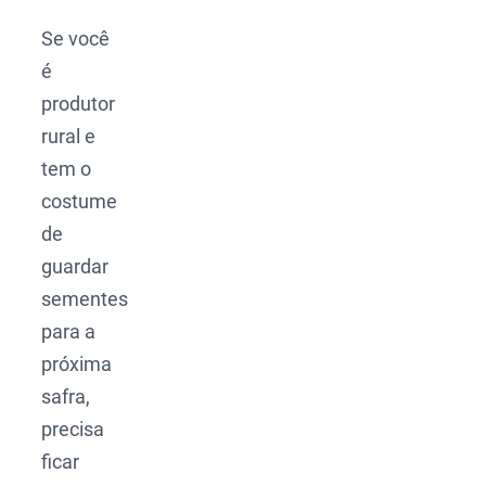
Se você
é
produtor
rural e
tem o
costume
de
guardar
sementes
para a
próxima
safra,
precisa
ficar