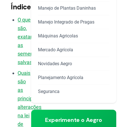
Índice
Manejo de Plantas Daninhas
O que
Manejo Integrado de Pragas
são,
Máquinas Agricolas
exatamente,
as
Mercado Agrícola
sementes
salvas?
Novidades Aegro
Quais
Planejamento Agrícola
são
as
Seguranca
principais
alterações
na lei
Experimente o Aegro
de