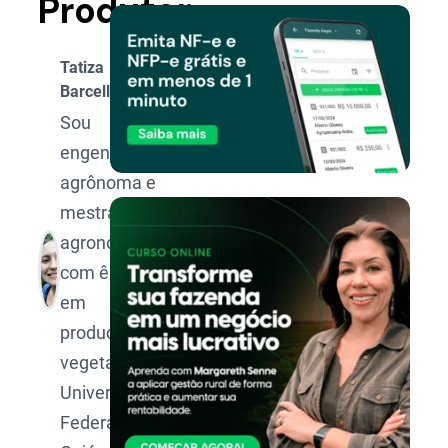
Produtor
Tatiza
Barcellos
Sou
engenheira-
agrônoma e
mestra em
agronomia,
com ênfase
em
produção
vegetal, pela
Universidade
Federal de