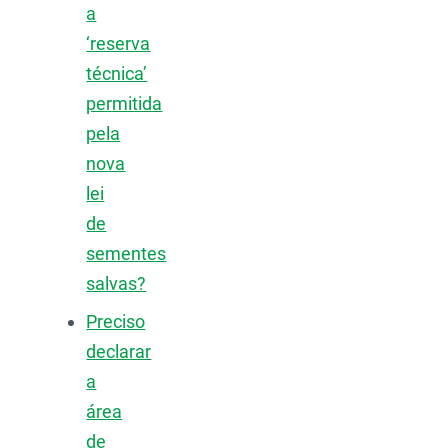
a
‘reserva
técnica’
permitida
pela
nova
lei
de
sementes
salvas?
Preciso
declarar
a
área
de