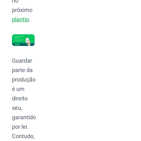
no
próximo
plantio
.
Guardar
parte da
produção
é um
direito
seu,
garantido
por lei.
Contudo,