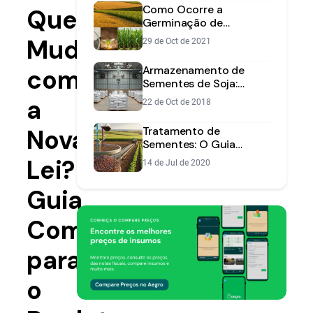
Como Ocorre a
Que
Germinação de
Sementes: Guia | Aegro
Muda
29 de Oct de 2021
Armazenamento de
com
Sementes de Soja:
Como Preservar
a
22 de Oct de 2018
Qualidade e Vigor
Nova
Tratamento de
Sementes: O Guia
Essencial para Proteger
Lei?
14 de Jul de 2020
sua Lavoura
Guia
Completo
para
o