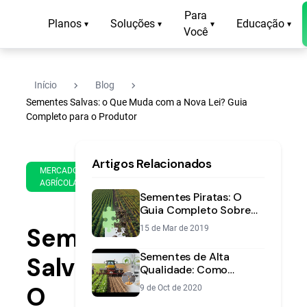
Para
Planos
Soluções
Educação
▾
▾
▾
▾
Você
navigate_next
navigate_next
Início
Blog
Sementes Salvas: o Que Muda com a Nova Lei? Guia
Completo para o Produtor
18
13
Artigos Relacionados
de
min
MERCADO
Mar
AGRÍCOLA
de
de
Sementes Piratas: O
leitura
2021
Guia Completo Sobre
Riscos e Como Evitar
Sementes
15 de Mar de 2019
Prejuízos
Sementes de Alta
Salvas:
Qualidade: Como
Garantir o Sucesso da
O
9 de Oct de 2020
Lavoura