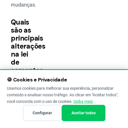
mudanças.
Quais
são as
principais
alterações
na lei
de
sementes
salvas?
🍪 Cookies e Privacidade
Usamos cookies para melhorar sua experiência, personalizar
O novo
conteúdo e analisar nosso tráfego. Ao clicar em "Aceitar todos",
decreto
você concorda com o uso de cookies.
Saiba mais
trouxe
Configurar
Aceitar todos
atualizações
em