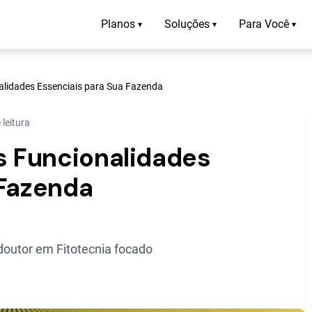
Planos
Soluções
Para Você
▾
▾
▾
nalidades Essenciais para Sua Fazenda
 leitura
s Funcionalidades
 Fazenda
outor em Fitotecnia focado