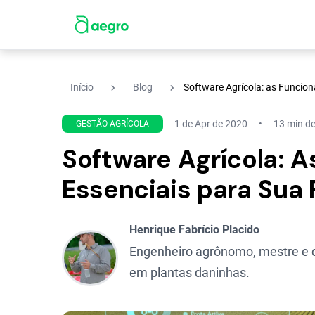
navigate_next
navigate_next
Início
Blog
Software Agrícola: as Funcio
1 de Apr de 2020
13 min de
GESTÃO AGRÍCOLA
Software Agrícola: A
Essenciais para Sua
Henrique Fabrício Placido
Engenheiro agrônomo, mestre e d
em plantas daninhas.