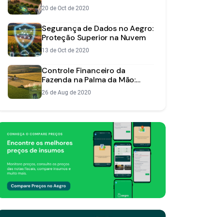
Fazenda Vale do Sol
20 de Oct de 2020
Segurança de Dados no Aegro:
Proteção Superior na Nuvem
13 de Oct de 2020
Controle Financeiro da
Fazenda na Palma da Mão:
Novidades do App Aegro
26 de Aug de 2020