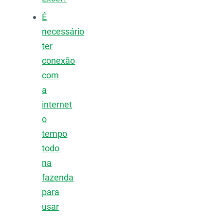
É
necessário
ter
conexão
com
a
internet
o
tempo
todo
na
fazenda
para
usar