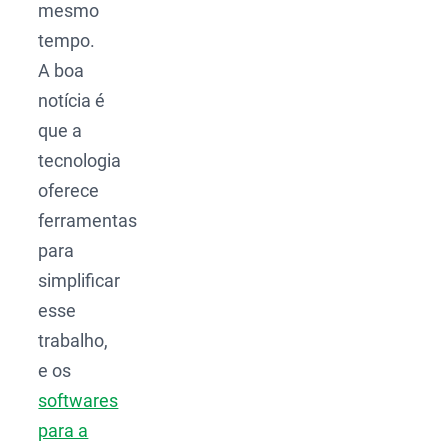
mesmo
tempo.
A boa
notícia é
que a
tecnologia
oferece
ferramentas
para
simplificar
esse
trabalho,
e os
softwares
para a