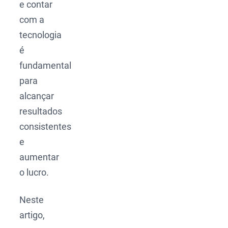
e contar
com a
tecnologia
é
fundamental
para
alcançar
resultados
consistentes
e
aumentar
o lucro.
Neste
artigo,