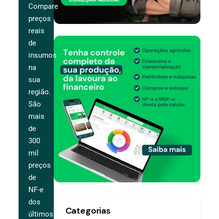
Compare
preços
reais
de
insumos
na
sua
região.
São
mais
de
300
mil
preços
de
NF-e
dos
Categorias
últimos