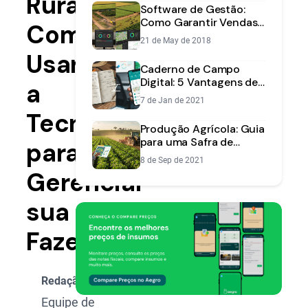
Rural:
Software de Gestão:
Como Garantir Vendas
Como
de Soja Mais Lucrativas
21 de May de 2018
Usar
Caderno de Campo
Digital: 5 Vantagens de
a
Trocar o Papel por um
7 de Jan de 2021
Aplicativo
Tecnologia
Produção Agrícola: Guia
para uma Safra de
para
Sucesso | Aegro
8 de Sep de 2021
Gerenciar
sua
Fazenda
Redação Aegro
Equipe de