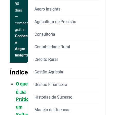
90
Aegro Insights
dias
—
Agricultura de Precisão
comece
grátis.
Consultoria
Conhecer
o
Contabilidade Rural
Aegro
Insights
Crédito Rural
Índice
Gestão Agrícola
O que
Gestão Financeira
é, na
Historias de Sucesso
Prática,
um
Manejo de Doencas
Software