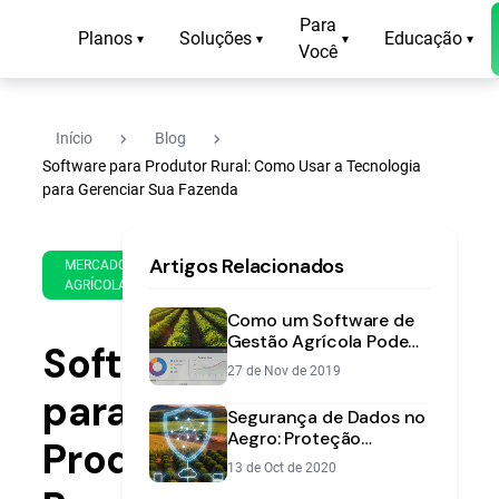
Para
Planos
Soluções
Educação
▾
▾
▾
▾
Você
navigate_next
navigate_next
Início
Blog
Software para Produtor Rural: Como Usar a Tecnologia
para Gerenciar Sua Fazenda
2 de
13
Artigos Relacionados
Jan
min
MERCADO
AGRÍCOLA
de
de
2024
leitura
Como um Software de
Gestão Agrícola Pode
Software
Reduzir Custos na Sua
27 de Nov de 2019
Fazenda
para
Segurança de Dados no
Aegro: Proteção
Produtor
Superior na Nuvem
13 de Oct de 2020