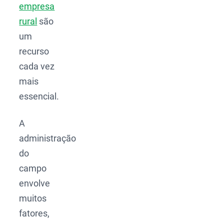
empresa
rural
são
um
recurso
cada vez
mais
essencial.
A
administração
do
campo
envolve
muitos
fatores,