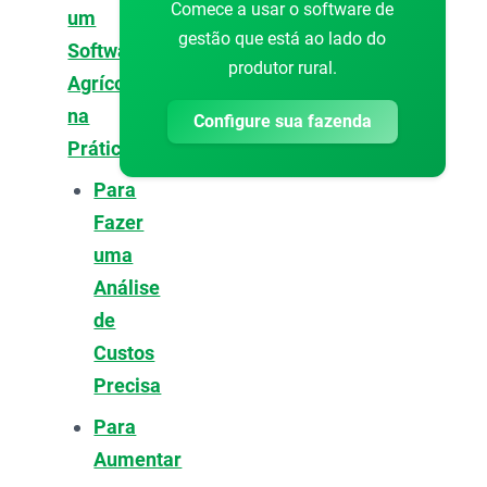
Comece a usar o software de
um
gestão que está ao lado do
Software
produtor rural.
Agrícola
na
Configure sua fazenda
Prática
Para
Fazer
uma
Análise
de
Custos
Precisa
Para
Aumentar