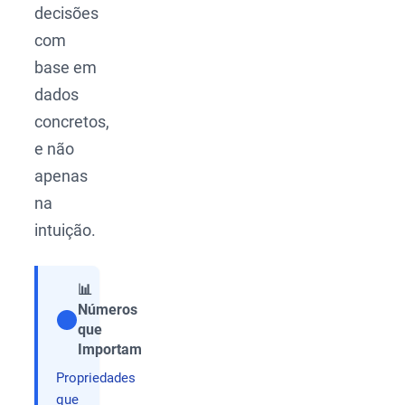
decisões
com
base em
dados
concretos,
e não
apenas
na
intuição.
📊
Números
que
Compartilhar
Importam
Propriedades
que