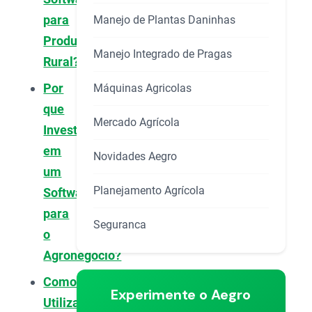
para
Manejo de Plantas Daninhas
Produtor
Manejo Integrado de Pragas
Rural?
Por
Máquinas Agricolas
que
Mercado Agrícola
Investir
em
Novidades Aegro
um
Planejamento Agrícola
Software
para
Seguranca
o
Agronegócio?
Como
Experimente o Aegro
Utilizar