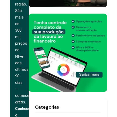
região.
São
mais
de
300
mil
preços
de
NF-e
dos
últimos
90
dias
—
comece
grátis.
Categorias
Conhecer
o