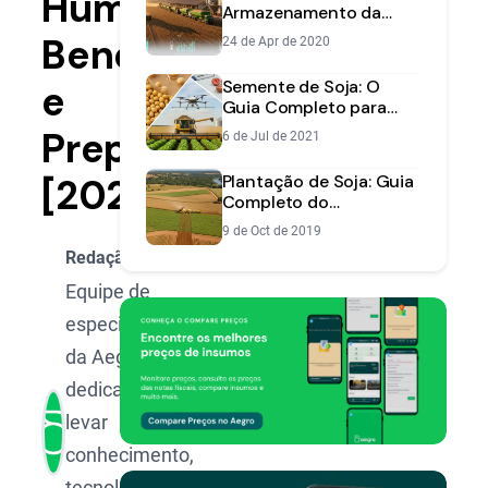
Humana:
Armazenamento da
Soja: O Guia Definitivo
Benefícios
24 de Apr de 2020
para Evitar Perdas
Semente de Soja: O
e
Guia Completo para
Escolher, Manejar e
Preparo
6 de Jul de 2021
Garantir a Qualidade
[2025]
Plantação de Soja: Guia
Completo do
Planejamento à Alta
9 de Oct de 2019
Produtividade
Redação Aegro
Equipe de
especialistas
da Aegro,
dedicada a
levar
conhecimento,
tecnologia e