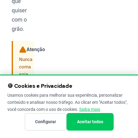
que
quiser
com o
grão.
Atenção
Compartilhar
Nunca
coma
soja
crua.
🍪 Cookies e Privacidade
Assim
Usamos cookies para melhorar sua experiência, personalizar
como
conteúdo e analisar nosso tráfego. Ao clicar em "Aceitar todos",
o
você concorda com o uso de cookies.
Saiba mais
feijão,
ela
Configurar
Aceitar todos
tem
“fatores