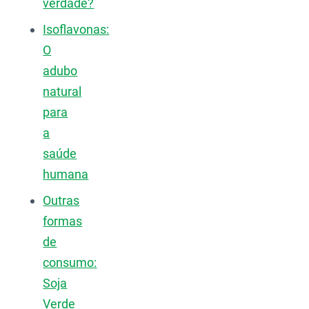
verdade?
Isoflavonas:
O
adubo
natural
para
a
saúde
humana
Outras
formas
de
consumo:
Soja
Verde