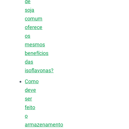
de
soja
comum
oferece
os
mesmos
benefícios
das
isoflavonas?
Como
deve
ser
feito
o
armazenamento