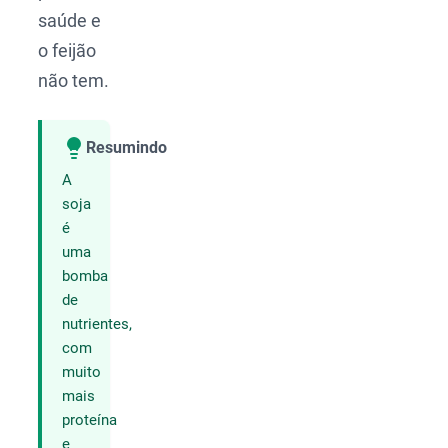
saúde e
o feijão
não tem.
Resumindo
Compartilhar
A
soja
é
uma
bomba
de
nutrientes,
com
muito
mais
proteína
e