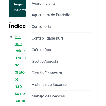
Aegro Insights
Aegro
Insights
Agricultura de Precisão
Índice
Consultoria
Por
Contabilidade Rural
que
Crédito Rural
colocar
a soja
Gestão Agrícola
no
prato
Gestão Financeira
(e
Historias de Sucesso
não
só no
Manejo de Doencas
caminhão)?