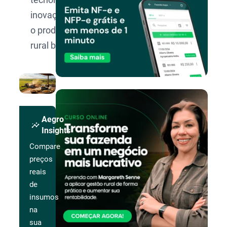
inovação para
o produtor
rural brasileiro.
Aegro
insights
Insights
Compare
preços
reais
de
insumos
na
sua