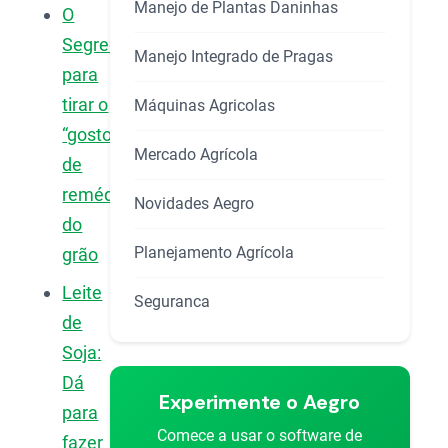
Manejo de Plantas Daninhas
O
Segredo
Manejo Integrado de Pragas
para
tirar o
Máquinas Agricolas
“gosto
Mercado Agrícola
de
remédio”
Novidades Aegro
do
Planejamento Agrícola
grão
Leite
Seguranca
de
Soja:
Dá
Experimente o Aegro
para
Comece a usar o software de
fazer