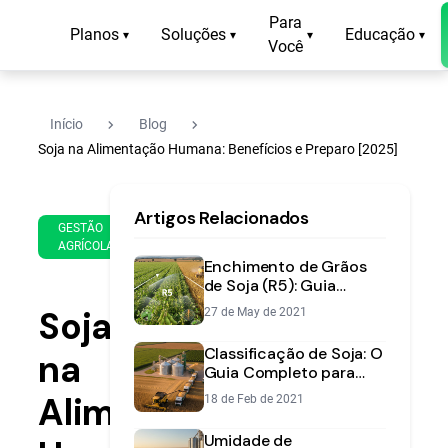
Para
Planos
Soluções
Educação
▾
▾
▾
▾
Você
navigate_next
navigate_next
Início
Blog
Soja na Alimentação Humana: Benefícios e Preparo [2025]
28
11
Artigos Relacionados
de
min
GESTÃO
Aug
AGRÍCOLA
de
de
Enchimento de Grãos
leitura
2025
de Soja (R5): Guia
Completo para Proteger
Soja
27 de May de 2021
sua Produtividade
Classificação de Soja: O
na
Guia Completo para
Aumentar sua
Alimentação
18 de Feb de 2021
Rentabilidade
Umidade de