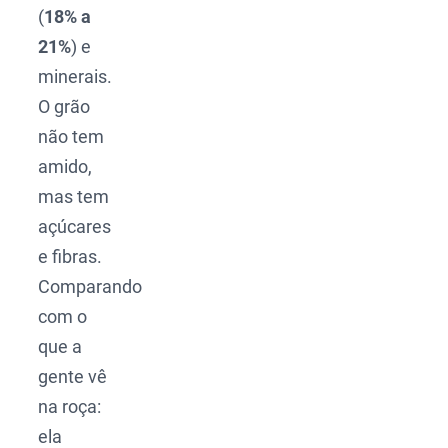
(
18% a
21%
) e
minerais.
O grão
não tem
amido,
mas tem
açúcares
e fibras.
Comparando
com o
que a
gente vê
na roça:
ela