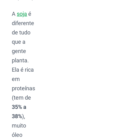
A
soja
é
diferente
de tudo
que a
gente
planta.
Ela é rica
em
proteínas
(tem de
35% a
38%
),
muito
óleo