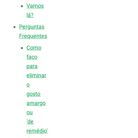
Vamos
lá?
Perguntas
Frequentes
Como
faço
para
eliminar
o
gosto
amargo
ou
‘de
remédio’