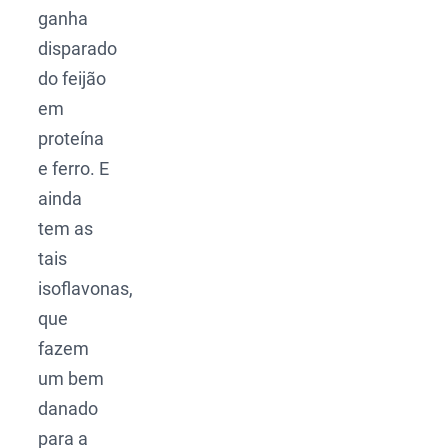
ganha
disparado
do feijão
em
proteína
e ferro. E
ainda
tem as
tais
isoflavonas,
que
fazem
um bem
danado
para a