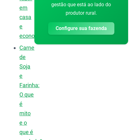
gestão que está ao lado do
em
produtor rural.
casa
e
Configure sua fazenda
economizar?
Carne
de
Soja
e
Farinha:
O que
é
mito
e o
que é