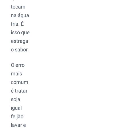
tocam
na água
fria. É
isso que
estraga
o sabor.
O erro
mais
comum
é tratar
soja
igual
feijão:
lavar e