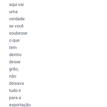
aqui vai
uma
verdade:
se você
soubesse
o que
tem
dentro
desse
grão,
não
deixava
tudo ir
para a
exportação.