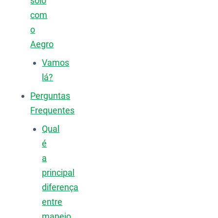
solo
com
o
Aegro
Vamos
lá?
Perguntas
Frequentes
Qual
é
a
principal
diferença
entre
manejo