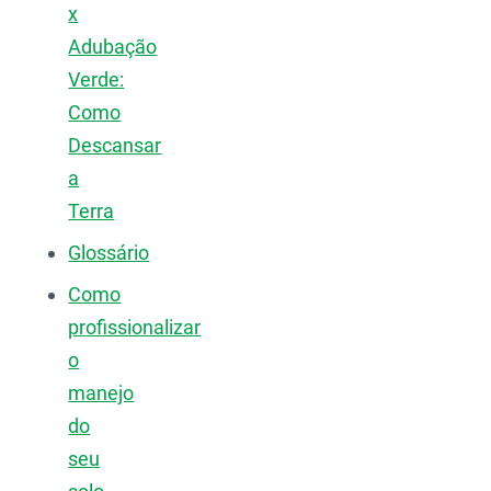
x
Adubação
Verde:
Como
Descansar
a
Terra
Glossário
Como
profissionalizar
o
manejo
do
seu