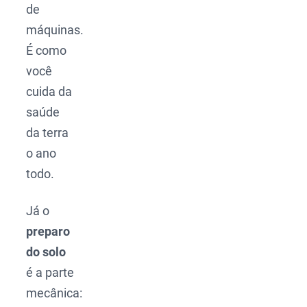
de
máquinas.
É como
você
cuida da
saúde
da terra
o ano
todo.
Já o
preparo
do solo
é a parte
mecânica: