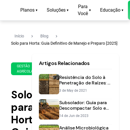
Para
Planos
Soluções
Educação
▾
▾
▾
▾
Você
navigate_next
navigate_next
Início
Blog
Solo para Horta: Guia Definitivo de Manejo e Preparo [2025]
12
12
Artigos Relacionados
de
min
GESTÃO
Nov
AGRÍCOLA
de
de
Resistência do Solo à
leitura
2025
Penetração de Raízes: O
Que É e Como Corrigir
Solo
3 de May de 2021
Subsolador: Guia para
para
Descompactar Solo e
Aumentar
Horta:
14 de Jun de 2023
Produtividade
Análise Microbiológica