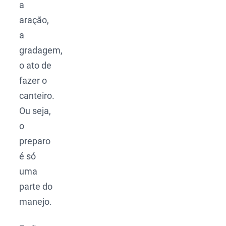
a
aração,
a
gradagem,
o ato de
fazer o
canteiro.
Ou seja,
o
preparo
é só
uma
parte do
manejo.