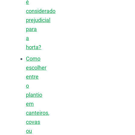
é
considerado
prejudicial
para
a
horta?
Como
escolher
entre
o
plantio
em
canteiros,
covas
ou