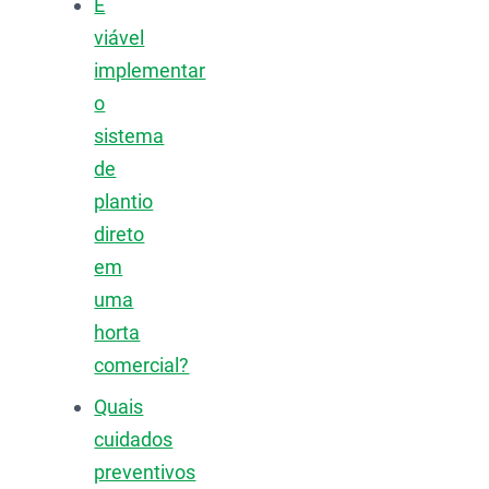
É
viável
implementar
o
sistema
de
plantio
direto
em
uma
horta
comercial?
Quais
cuidados
preventivos