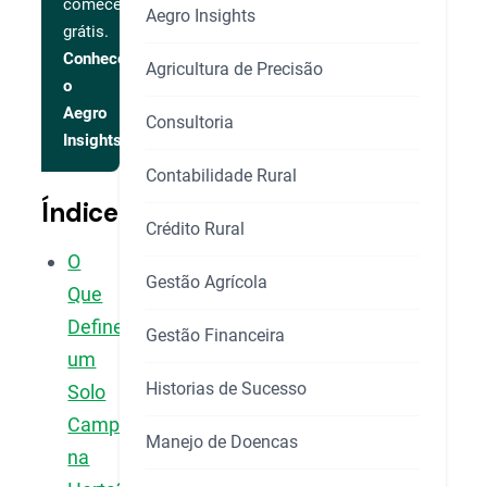
comece
Aegro Insights
grátis.
Conhecer
Agricultura de Precisão
o
Aegro
Consultoria
Insights
Contabilidade Rural
Índice
Crédito Rural
O
Gestão Agrícola
Que
Define
Gestão Financeira
um
Historias de Sucesso
Solo
Campeão
Manejo de Doencas
na