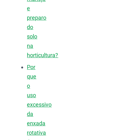
e
preparo
do
solo
na
horticultura?
Por
que
o
uso
excessivo
da
enxada
rotativa