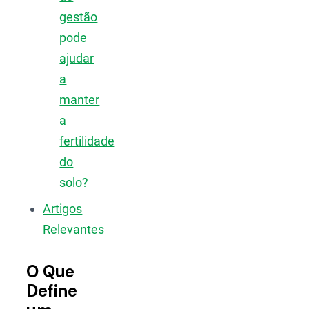
gestão
pode
ajudar
a
manter
a
fertilidade
do
solo?
Artigos
Relevantes
O Que
Define