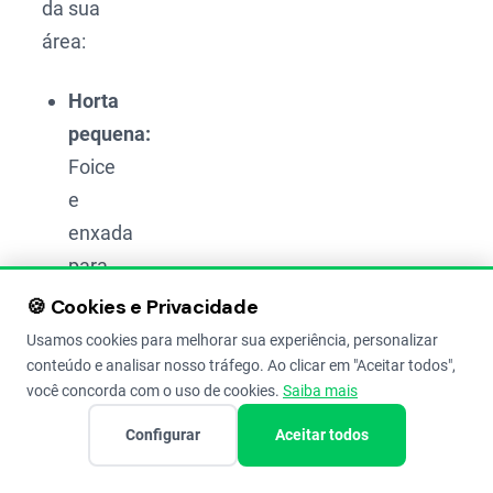
da sua
área:
Horta
pequena:
Foice
e
enxada
para
limpar;
🍪 Cookies e Privacidade
enxadão
Usamos cookies para melhorar sua experiência, personalizar
para
conteúdo e analisar nosso tráfego. Ao clicar em "Aceitar todos",
você concorda com o uso de cookies.
Saiba mais
afofar
mais
Configurar
Aceitar todos
fundo;