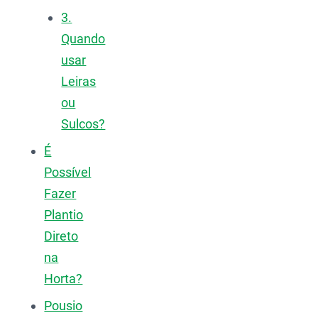
3.
Quando
usar
Leiras
ou
Sulcos?
É
Possível
Fazer
Plantio
Direto
na
Horta?
Pousio