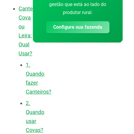
gestão que está ao lado do
Canteiro,
produtor rural.
Cova
ou
Configure sua fazenda
Leira:
Qual
Usar?
1.
Quando
fazer
Canteiros?
2.
Quando
usar
Covas?