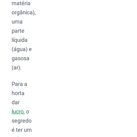
matéria
orgânica),
uma
parte
líquida
(água) e
gasosa
(ar).
Para a
horta
dar
lucro
, o
segredo
é ter um