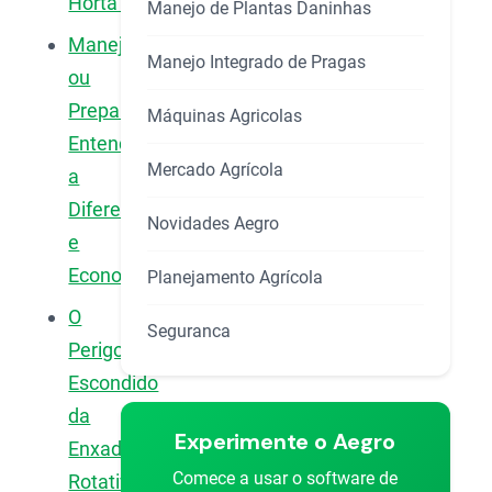
Horta?
Manejo de Plantas Daninhas
Manejo
Manejo Integrado de Pragas
ou
Preparo:
Máquinas Agricolas
Entenda
Mercado Agrícola
a
Diferença
Novidades Aegro
e
Economize
Planejamento Agrícola
O
Seguranca
Perigo
Escondido
da
Experimente o Aegro
Enxada
Comece a usar o software de
Rotativa