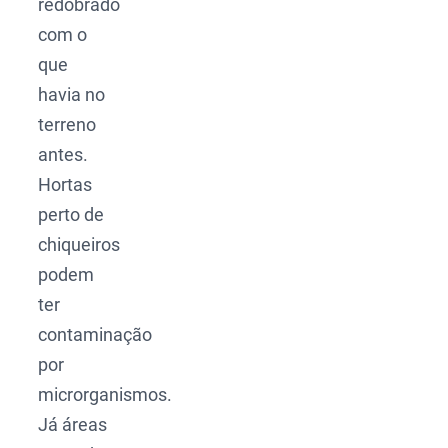
redobrado
com o
que
havia no
terreno
antes.
Hortas
perto de
chiqueiros
podem
ter
contaminação
por
microrganismos.
Já áreas