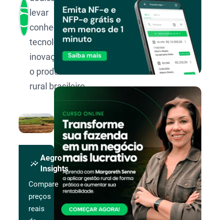
levar
conhecimento,
tecnologia e
inovação para
o produtor
rural brasileiro.
Aegro
insights
Insights
Compare
preços
reais