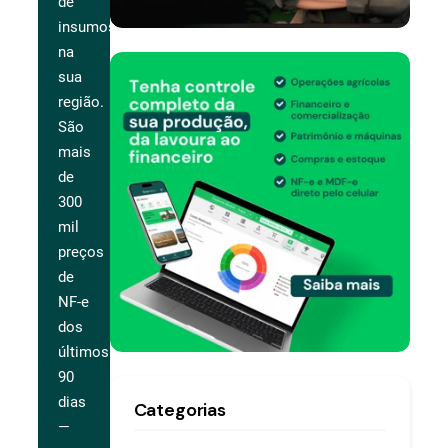
de
insumos
na
sua
região.
São
mais
de
300
mil
preços
de
NF-e
dos
últimos
90
dias
Categorias
—