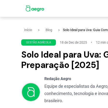
navigate_next
navigate_next
Início
Blog
Solo Ideal para Uva: Guia Com
18 de Dec de 2025
12 min d
GESTÃO AGRÍCOLA
Solo Ideal para Uva:
Preparação [2025]
Redação Aegro
Equipe de especialistas da Aegro,
conhecimento, tecnologia e inova
brasileiro.