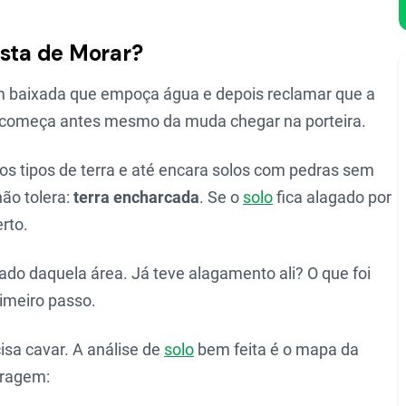
osta de Morar?
em baixada que empoça água e depois reclamar que a
do começa antes mesmo da muda chegar na porteira.
rios tipos de terra e até encara solos com pedras sem
ão tolera:
terra encharcada
. Se o
solo
fica alagado por
rto.
sado daquela área. Já teve alagamento ali? O que foi
rimeiro passo.
isa cavar. A análise de
solo
bem feita é o mapa da
stragem: