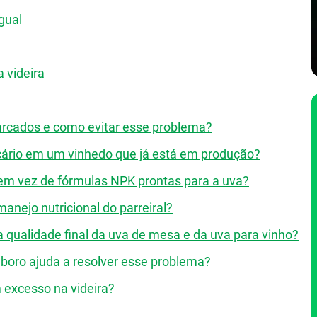
gual
 videira
harcados e como evitar esse problema?
lcário em um vinhedo que já está em produção?
em vez de fórmulas NPK prontas para a uva?
manejo nutricional do parreiral?
 qualidade final da uva de mesa e da uva para vinho?
 boro ajuda a resolver esse problema?
m excesso na videira?