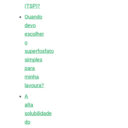
(TSP)?
Quando
devo
escolher
o
superfosfato
simples
para
minha
lavoura?
A
alta
solubilidade
do