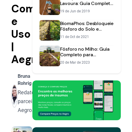
Lavoura: Guia Completo
Composição
para Máxima
19 de Jun de 2019
Produtividade
e
BiomaPhos: Desbloqueie
Fósforo do Solo e
Uso
Aumente Produtividade
11 de Oct de 2021
|
Fósforo no Milho: Guia
Completo para
Aegro
Identificar e Corrigir a
20 de Mar de 2023
Deficiência
Bruna
Rohrig
Redatora
parceira
Aegro.