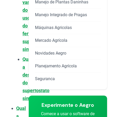
Manejo de Plantas Daninhas
vantagens
do
Manejo Integrado de Pragas
uso
do
Máquinas Agricolas
fertilizante
Mercado Agrícola
super
simples?
Novidades Aegro
Qual
Planejamento Agrícola
a
desvantagem
Seguranca
do
superfosfato
simples?
Experimente o Aegro
Qual
Comece a usar o software de
a