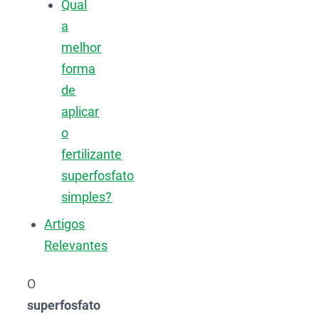
Qual
a
melhor
forma
de
aplicar
o
fertilizante
superfosfato
simples?
Artigos
Relevantes
O
superfosfato