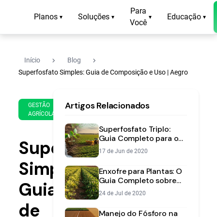
Para
Planos
Soluções
Educação
▾
▾
▾
▾
Você
navigate_next
navigate_next
Início
Blog
Superfosfato Simples: Guia de Composição e Uso | Aegro
2 de
13
Artigos Relacionados
Feb
min
GESTÃO
AGRÍCOLA
de
de
2023
leitura
Superfosfato Triplo:
Guia Completo para o
Superfosfato
Fertilizante Fosfatado
17 de Jun de 2020
na Sua Lavoura
Simples:
Enxofre para Plantas: O
Guia Completo sobre
Guia
Manejo e Adubação
24 de Jul de 2020
de
Manejo do Fósforo na