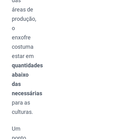
das
áreas de
produção,
o
enxofre
costuma
estar em
quantidades
abaixo
das
necessárias
para as
culturas.
Um
ponto