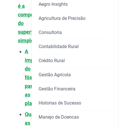
Aegro Insights
é a
composição
Agricultura de Precisão
do
superfosfato
Consultoria
simples?
Contabilidade Rural
A
importância
Crédito Rural
do
Gestão Agrícola
fósforo
para
Gestão Financeira
as
Historias de Sucesso
plantas
Quais
Manejo de Doencas
as