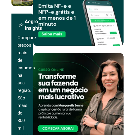
Aegro
insights
Insights
Compare
preços
reais
de
insumos
na
sua
região.
São
mais
de
300
mil