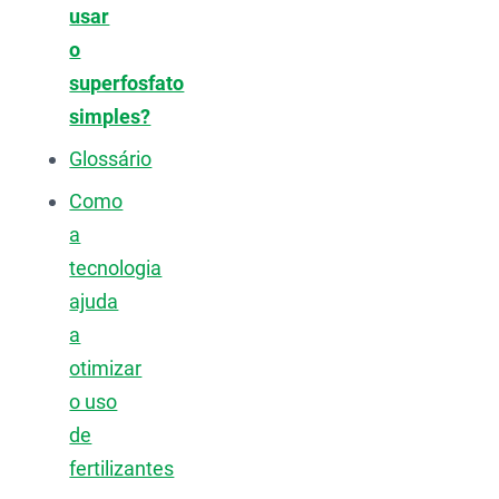
usar
o
superfosfato
simples?
Glossário
Como
a
tecnologia
ajuda
a
otimizar
o uso
de
fertilizantes