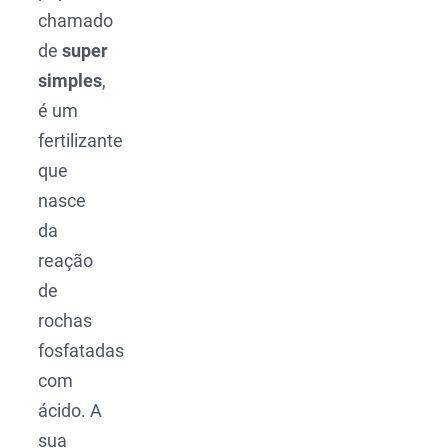
chamado
de
super
simples
,
é um
fertilizante
que
nasce
da
reação
de
rochas
fosfatadas
com
ácido. A
sua