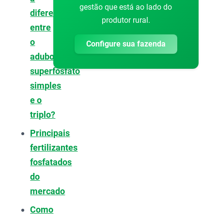
gestão que está ao lado do
diferença
produtor rural.
entre
o
Configure sua fazenda
adubo
superfosfato
simples
e o
triplo?
Principais
fertilizantes
fosfatados
do
mercado
Como