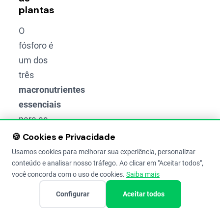
plantas
O
fósforo é
um dos
três
macronutrientes
essenciais
para as
plantas,
🍪 Cookies e Privacidade
junto
Usamos cookies para melhorar sua experiência, personalizar
com o
conteúdo e analisar nosso tráfego. Ao clicar em "Aceitar todos",
você concorda com o uso de cookies.
Saiba mais
nitrogênio
e o
Configurar
Aceitar todos
potássio
.