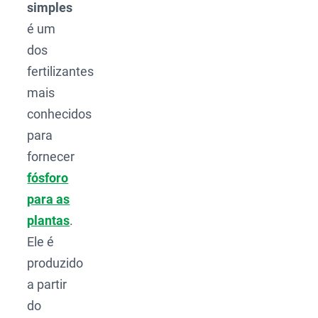
simples
é um
dos
fertilizantes
mais
conhecidos
para
fornecer
fósforo
para as
plantas
.
Ele é
produzido
a partir
do