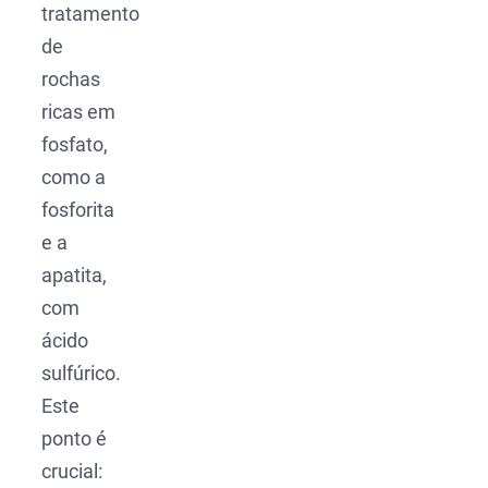
tratamento
de
rochas
ricas em
fosfato,
como a
fosforita
e a
apatita,
com
ácido
sulfúrico.
Este
ponto é
crucial: