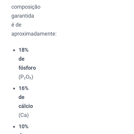
composição
garantida
é de
aproximadamente:
18%
de
fósforo
(P₂O₅)
16%
de
cálcio
(Ca)
10%