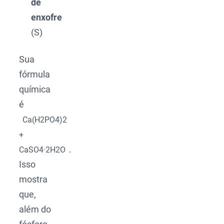
de
enxofre
(S)
Sua
fórmula
química
é
Ca(H2PO4)2
+
.
CaSO4·2H2O
Isso
mostra
que,
além do