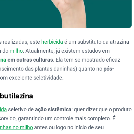
s realizadas, este
herbicida
é um substituto da atrazina
a do
milho
. Atualmente, já existem estudos em
ina
em outras culturas
. Ela tem se mostrado eficaz
ascimento das plantas daninhas) quanto no
pós-
com excelente seletividade.
butilazina
ida
seletivo de
ação sistêmica
: quer dizer que o produto
bsorvido, garantindo um controle mais completo. É
inhas no milho
antes ou logo no início de seu