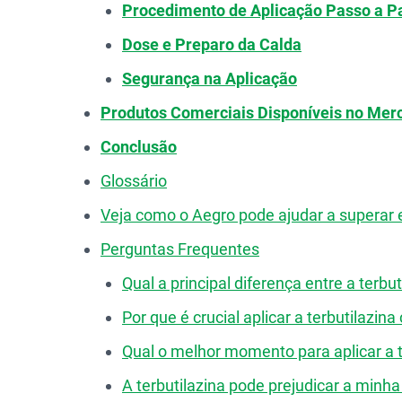
Procedimento de Aplicação Passo a P
Dose e Preparo da Calda
Segurança na Aplicação
Produtos Comerciais Disponíveis no Mer
Conclusão
Glossário
Veja como o Aegro pode ajudar a superar 
Perguntas Frequentes
Qual a principal diferença entre a terbut
Por que é crucial aplicar a terbutilazin
Qual o melhor momento para aplicar a t
A terbutilazina pode prejudicar a minha