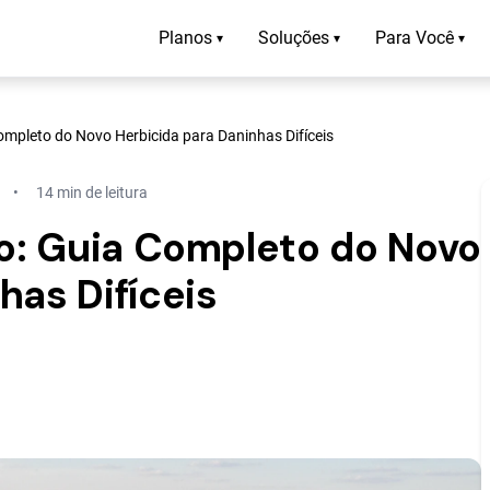
Planos
Soluções
Para Você
▾
▾
▾
Completo do Novo Herbicida para Daninhas Difíceis
14 min de leitura
ho: Guia Completo do Novo
has Difíceis