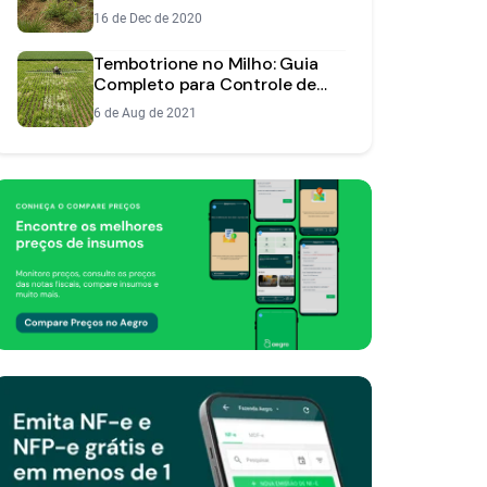
Manejo Estratégico
16 de Dec de 2020
Tembotrione no Milho: Guia
Completo para Controle de
Plantas Daninhas
6 de Aug de 2021