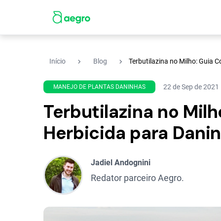
navigate_next
navigate_next
Início
Blog
Terbutilazina no Milho: Guia 
22 de Sep de 2021
MANEJO DE PLANTAS DANINHAS
Terbutilazina no Mil
Herbicida para Danin
Jadiel Andognini
Redator parceiro Aegro.