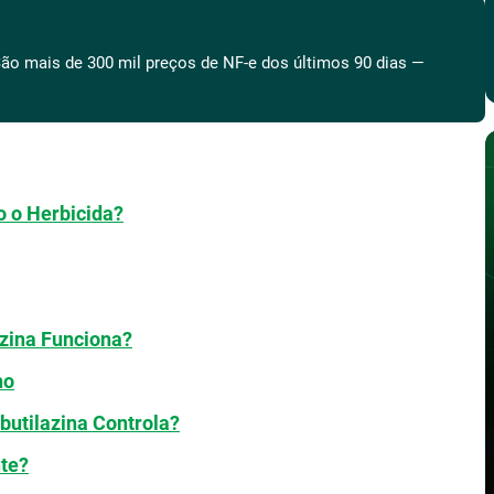
ão mais de 300 mil preços de NF-e dos últimos 90 dias —
o o Herbicida?
zina Funciona?
ho
butilazina Controla?
nte?