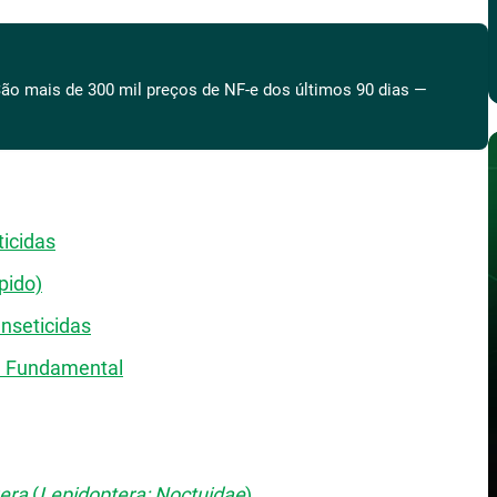
ão mais de 300 mil preços de NF-e dos últimos 90 dias —
ticidas
pido)
Inseticidas
é Fundamental
era
(
Lepidoptera: Noctuidae
)