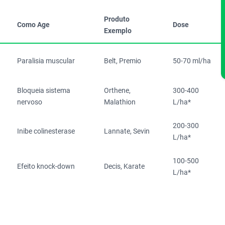
Produto
Como Age
Dose
Exemplo
Paralisia muscular
Belt, Premio
50-70 ml/ha
Bloqueia sistema
Orthene,
300-400
nervoso
Malathion
L/ha*
200-300
Inibe colinesterase
Lannate, Sevin
L/ha*
100-500
Efeito knock-down
Decis, Karate
L/ha*