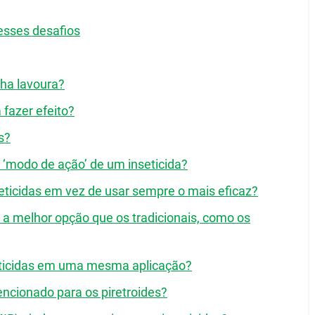
esses desafios
nha lavoura?
fazer efeito?
s?
e ‘modo de ação’ de um inseticida?
seticidas em vez de usar sempre o mais eficaz?
a melhor opção que os tradicionais, como os
seticidas em uma mesma aplicação?
encionado para os piretroides?