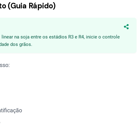
to (Guia Rápido)
Compa
inear na soja entre os estádios R3 e R4, inicie o controle
idade dos grãos.
sso:
tificação
o