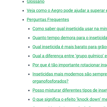
Glossário
Veja como o Aegro pode ajudar a superar 
Perguntas Frequentes
Como saber qual inseticida usar na mi
Quanto tempo demora para o inseticida 
Qual inseticida é mais barato para grão
Qual a diferença entre ‘grupo químico’ 
Por que é tão importante rotacionar in
Inseticidas mais modernos são sempre 
organofosforados?
Posso misturar diferentes tipos de in
O que significa o efeito ‘knock down’ m