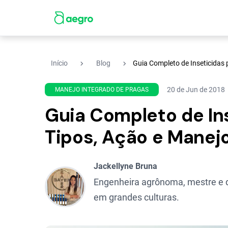
navigate_next
navigate_next
Início
Blog
Guia Completo de Inseticidas 
20 de Jun de 2018
MANEJO INTEGRADO DE PRAGAS
Guia Completo de Ins
Tipos, Ação e Manej
Jackellyne Bruna
Engenheira agrônoma, mestre e d
em grandes culturas.