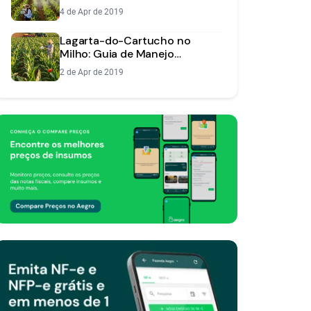
Pragas na Lavoura
4 de Apr de 2019
Lagarta-do-Cartucho no
Milho: Guia de Manejo
Integrado e Controle Eficaz
2 de Apr de 2019