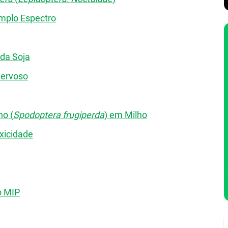
mplo Espectro
 da Soja
Nervoso
ho (
Spodoptera frugiperda
) em Milho
oxicidade
o MIP