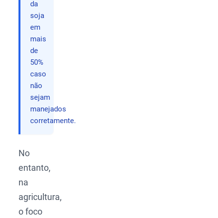
da
soja
em
mais
de
50%
caso
não
sejam
manejados
corretamente.
No
entanto,
na
agricultura,
o foco