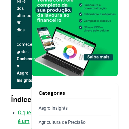
NF-e
dos
últimos
90
dias
—
comece
grátis.
Conhecer
o
Aegro
Insights
Categorias
Índice
Aegro Insights
O que
é um
Agricultura de Precisão