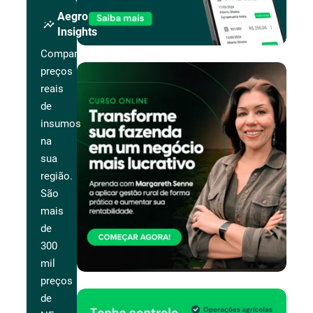
Aegro
insights
Insights
Compare
preços
reais
de
insumos
na
sua
região.
São
mais
de
300
mil
preços
de