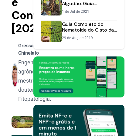
e
Algodão: Guia
Completo de
Controle
1 de Jul de 2021
Identificação e Manejo
Guia Completo do
[2025]
Nematoide do Cisto da
Soja: Sintomas, Raças e
29 de Aug de 2019
Manejo Eficaz
Gressa
Chinelato
Engenheira
agrônoma,
mestre e
doutora em
Fitopatologia.