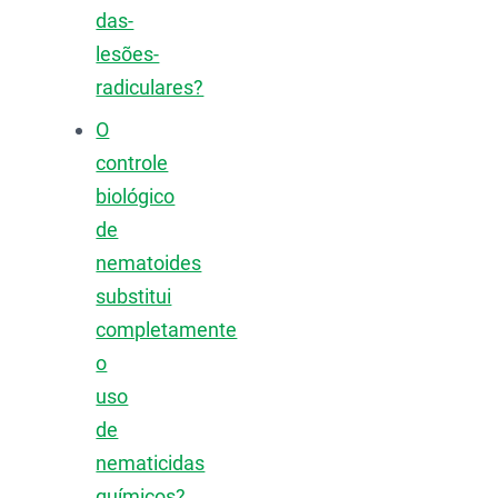
das-
lesões-
radiculares?
O
controle
biológico
de
nematoides
substitui
completamente
o
uso
de
nematicidas
químicos?