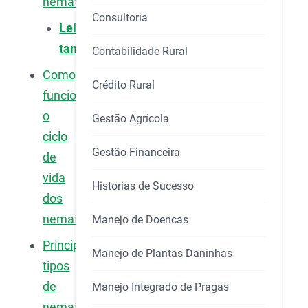
nematoide?
Consultoria
Leia
também:
Contabilidade Rural
Como
Crédito Rural
funciona
o
Gestão Agrícola
ciclo
Gestão Financeira
de
vida
Historias de Sucesso
dos
nematoides
Manejo de Doencas
Principais
Manejo de Plantas Daninhas
tipos
de
Manejo Integrado de Pragas
nematoides