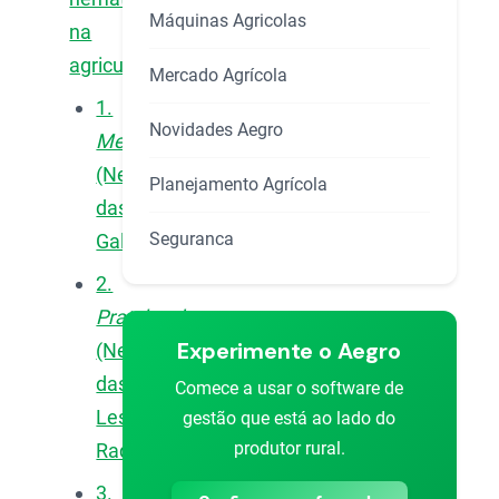
Máquinas Agricolas
na
agricultura
Mercado Agrícola
1.
Novidades Aegro
Meloidogyne
(Nematoide-
Planejamento Agrícola
das-
Seguranca
Galhas)
2.
Pratylenchus
Experimente o Aegro
(Nematoide-
das-
Comece a usar o software de
Lesões-
gestão que está ao lado do
produtor rural.
Radiculares)
3.