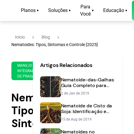
Para
Planos
Soluções
Educação
▾
▾
▾
▾
Você
navigate_next
navigate_next
Início
Blog
Nematoides: Tipos, Sintomas e Controle [2025]
30
19
Artigos Relacionados
de
MANEJO
min
May
INTEGRADO
de
DE PRAGAS
de
Nematoide-das-Galhas:
leitura
2025
Guia Completo para
Identificar e Controlar
Nematoides:
2 de Jan de 2019
na Sua Lavoura
Nematoide de Cisto da
Tipos,
Soja: Identificação e
Manejo de *H. glycine*
Sintomas
15 de Aug de 2019
Nematoides no