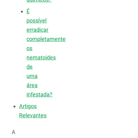
É
possível
erradicar
completamente
os
nematoides
de
uma
área
infestada?
Artigos
Relevantes
A