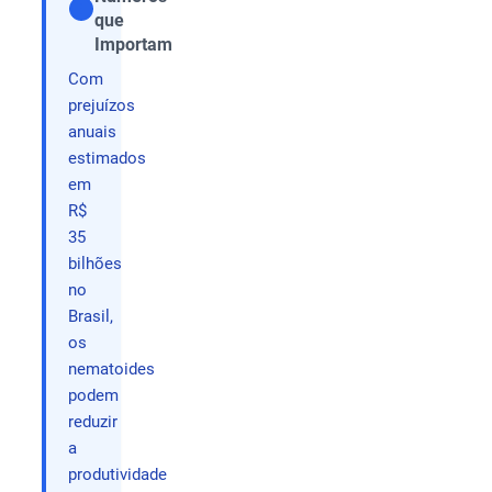
que
Compartilhar
Importam
Com
prejuízos
anuais
estimados
em
R$
35
bilhões
no
Brasil,
os
nematoides
podem
reduzir
a
produtividade