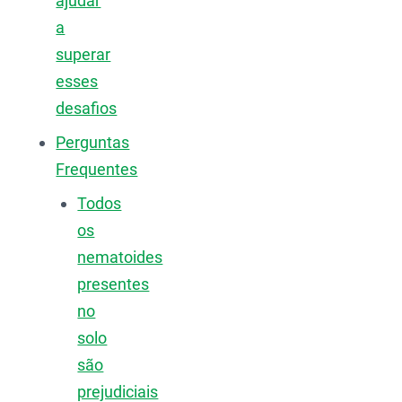
ajudar
a
superar
esses
desafios
Perguntas
Frequentes
Todos
os
nematoides
presentes
no
solo
são
prejudiciais