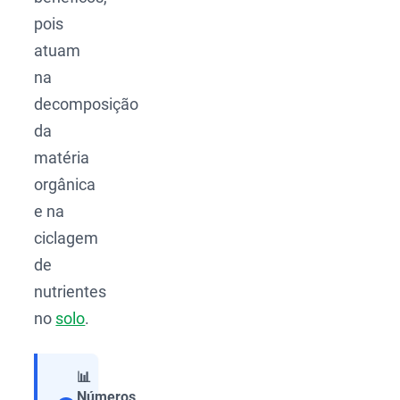
pois
atuam
na
decomposição
da
matéria
orgânica
e na
ciclagem
de
nutrientes
no
solo
.
📊
Números