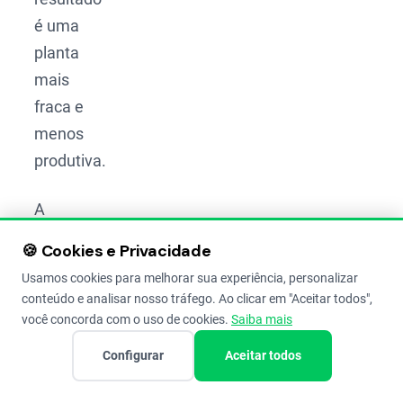
é uma
planta
mais
fraca e
menos
produtiva.
A
infestação
🍪 Cookies e Privacidade
geralmente
Usamos cookies para melhorar sua experiência, personalizar
ocorre
conteúdo e analisar nosso tráfego. Ao clicar em "Aceitar todos",
por
você concorda com o uso de cookies.
Saiba mais
fatores
Configurar
Aceitar todos
como: