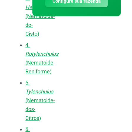
Configure sua fazenda
Heterodera
(Nematoide-
do-
Cisto)
4.
Rotylenchulus
(Nematoide
Reniforme)
5.
Tylenchulus
(Nematoide-
dos-
Citros)
6.