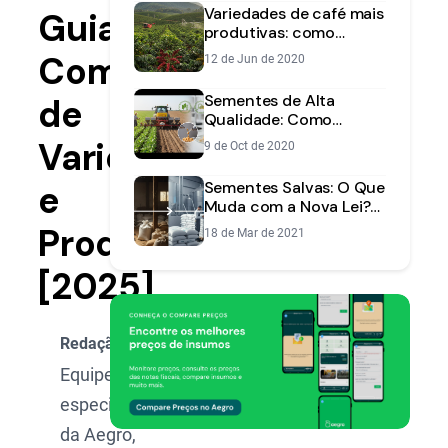
Variedades de café mais
Guia
produtivas: como
escolher a ideal para
Completo
12 de Jun de 2020
sua fazenda?
Sementes de Alta
de
Qualidade: Como
Garantir o Sucesso da
Variedades
9 de Oct de 2020
Lavoura
e
Sementes Salvas: O Que
Muda com a Nova Lei?
Guia Completo para o
Produção
18 de Mar de 2021
Produtor
[2025]
Redação Aegro
Equipe de
especialistas
da Aegro,