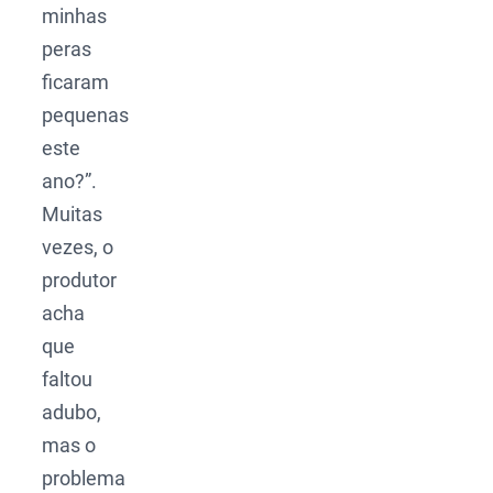
minhas
peras
ficaram
pequenas
este
ano?”.
Muitas
vezes, o
produtor
acha
que
faltou
adubo,
mas o
problema