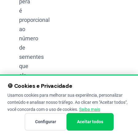
pera
é
proporcional
ao
número
de
sementes
que
ela
tem.
🍪 Cookies e Privacidade
Usamos cookies para melhorar sua experiência, personalizar
Sem
conteúdo e analisar nosso tráfego. Ao clicar em "Aceitar todos",
polinização
você concorda com o uso de cookies.
Saiba mais
(sem
Configurar
Aceitar todos
semente):
O