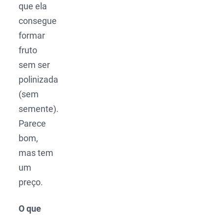
que ela
consegue
formar
fruto
sem ser
polinizada
(sem
semente).
Parece
bom,
mas tem
um
preço.
O que