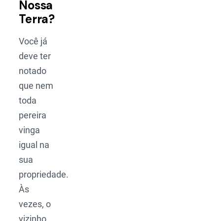
Nossa
Terra?
Você já
deve ter
notado
que nem
toda
pereira
vinga
igual na
sua
propriedade.
Às
vezes, o
vizinho