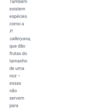
Também
existem
espécies
como a
P.
calleryana
,
que dão
frutas do
tamanho
de uma
noz –
essas
não
servem
para