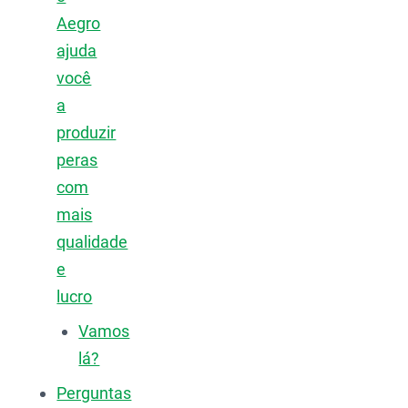
Aegro
ajuda
você
a
produzir
peras
com
mais
qualidade
e
lucro
Vamos
lá?
Perguntas