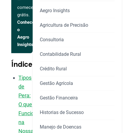
—
comece
Aegro Insights
grátis.
Conhecer
Agricultura de Precisão
o
Aegro
Consultoria
Insights
Contabilidade Rural
Índice
Crédito Rural
Tipos
Gestão Agrícola
de
Pera:
Gestão Financeira
O que
Historias de Sucesso
Funciona
na
Manejo de Doencas
Nossa