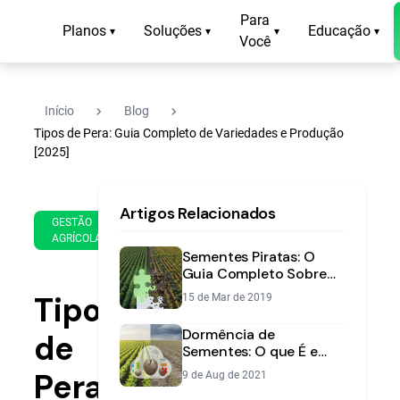
Para
Planos
Soluções
Educação
▾
▾
▾
▾
Você
navigate_next
navigate_next
Início
Blog
Tipos de Pera: Guia Completo de Variedades e Produção
[2025]
14
12
Artigos Relacionados
de
min
GESTÃO
Aug
AGRÍCOLA
de
de
Sementes Piratas: O
leitura
2025
Guia Completo Sobre
Riscos e Como Evitar
Tipos
15 de Mar de 2019
Prejuízos
Dormência de
de
Sementes: O que É e
Como Superar na
Pera:
9 de Aug de 2021
Lavoura