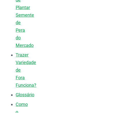
Plantar
Semente
de
Pera
do
Mercado
Trazer
Variedade
de
Fora
Funciona?
Glossário
Como
o