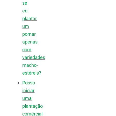
se
eu
plantar
um
pomar
apenas
com
variedades
macho-
estéreis?
Posso
iniciar
uma
plantação
comercial