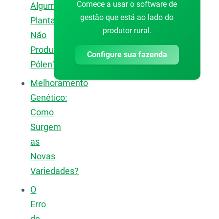
Comece a usar o software de
Algumas
gestão que está ao lado do
Plantas
produtor rural.
Não
Produzem
Configure sua fazenda
Pólen?
Melhoramento
Genético:
Como
Surgem
as
Novas
Variedades?
O
Erro
de