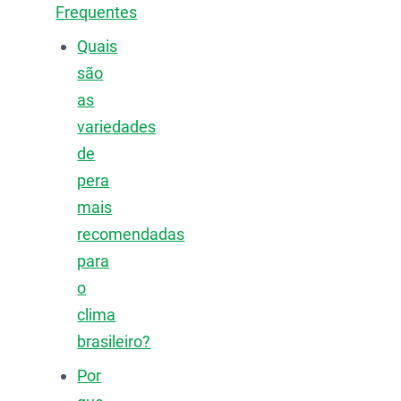
Frequentes
Quais
são
as
variedades
de
pera
mais
recomendadas
para
o
clima
brasileiro?
Por