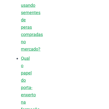
usando
sementes
de
peras
compradas
no
mercado?
Qual
o
papel
do
porta-
enxerto
na