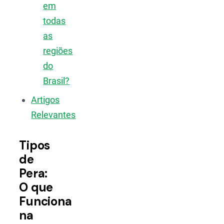
em
todas
as
regiões
do
Brasil?
Artigos
Relevantes
Tipos
de
Pera:
O que
Funciona
na