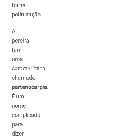
foi na
polinização
.
A
pereira
tem
uma
característica
chamada
partenocarpia
.
É um
nome
complicado
para
dizer