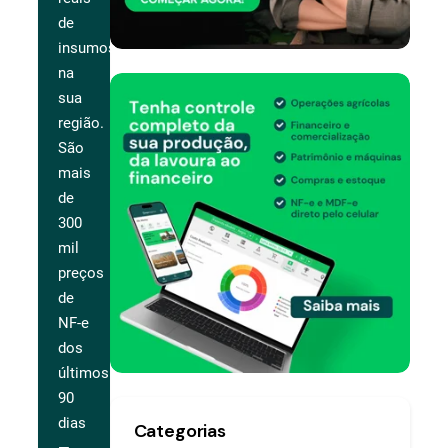
de
insumos
na
sua
região.
São
mais
de
300
mil
preços
de
NF-e
dos
últimos
90
dias
Categorias