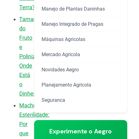
Terra?
Manejo de Plantas Daninhas
Tamanho
Manejo Integrado de Pragas
do
Fruto
Máquinas Agricolas
e
Mercado Agrícola
Polinização:
Onde
Novidades Aegro
Está
o
Planejamento Agrícola
Dinheiro
Seguranca
Macho-
Esterilidade:
Por
Experimente o Aegro
que