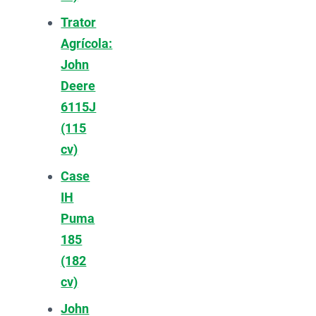
Trator
Agrícola:
John
Deere
6115J
(115
cv)
Case
IH
Puma
185
(182
cv)
John