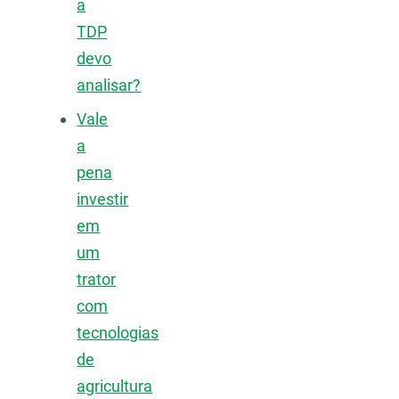
a
TDP
devo
analisar?
Vale
a
pena
investir
em
um
trator
com
tecnologias
de
agricultura