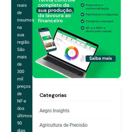
reais
de
insumos
na
sua
região.
São
mais
de
300
mil
preços
de
Categorias
NF-e
dos
Aegro Insights
últimos
90
Agricultura de Precisão
dias