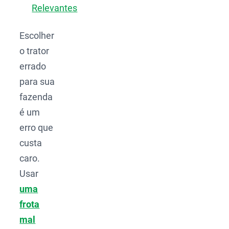
Relevantes
Escolher
o trator
errado
para sua
fazenda
é um
erro que
custa
caro.
Usar
uma
frota
mal