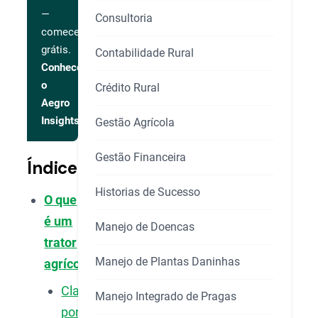
—
Consultoria
comece
grátis.
Contabilidade Rural
Conhecer
o
Crédito Rural
Aegro
Insights
Gestão Agrícola
Gestão Financeira
Índice
Historias de Sucesso
O que
é um
Manejo de Doencas
trator
Manejo de Plantas Daninhas
agrícola?
Classificação
Manejo Integrado de Pragas
por