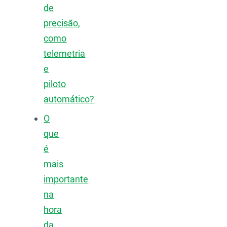
de
precisão,
como
telemetria
e
piloto
automático?
O
que
é
mais
importante
na
hora
da