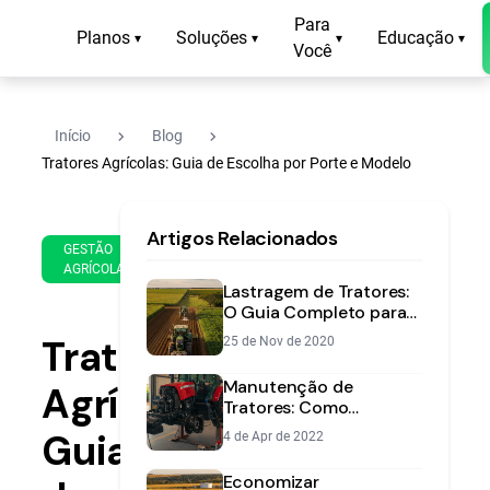
Para
Planos
Soluções
Educação
▾
▾
▾
▾
Você
navigate_next
navigate_next
Início
Blog
Tratores Agrícolas: Guia de Escolha por Porte e Modelo
20
19
Artigos Relacionados
de
min
GESTÃO
Dec
AGRÍCOLA
de
de
Lastragem de Tratores:
leitura
2019
O Guia Completo para
Aumentar a Tração e a
Tratores
25 de Nov de 2020
Eficiência
Manutenção de
Agrícolas:
Tratores: Como
Aumentar a Vida Útil da
Guia
4 de Apr de 2022
Máquina
Economizar