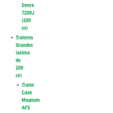
Deere
7200J
(200
cv)
Tratores
Grandes
(acima
de
200
cv)
Trator
Case
Magnum
AFS