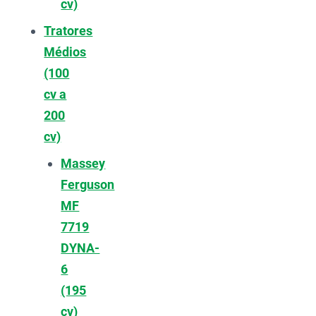
cv)
Tratores
Médios
(100
cv a
200
cv)
Massey
Ferguson
MF
7719
DYNA-
6
(195
cv)