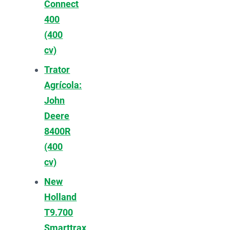
Connect
400
(400
cv)
Trator
Agrícola:
John
Deere
8400R
(400
cv)
New
Holland
T9.700
Smarttrax