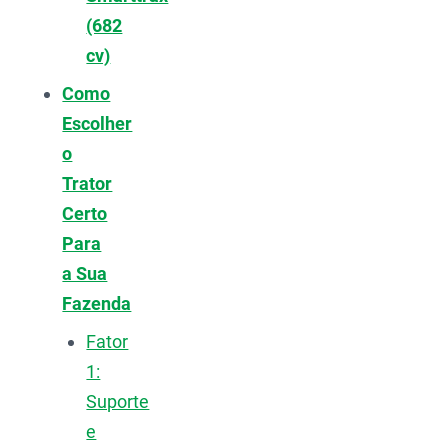
(682
cv)
Como
Escolher
o
Trator
Certo
Para
a Sua
Fazenda
Fator
1:
Suporte
e