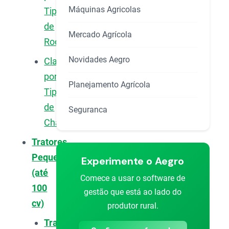
Máquinas Agricolas
Tipo
de
Mercado Agrícola
Rodado
Novidades Aegro
Classificação
por
Planejamento Agrícola
Tipo
de
Seguranca
Chassi
Tratores
Pequenos
Experimente o Aegro
(até
Comece a usar o software de
100
gestão que está ao lado do
cv)
produtor rural.
Trator