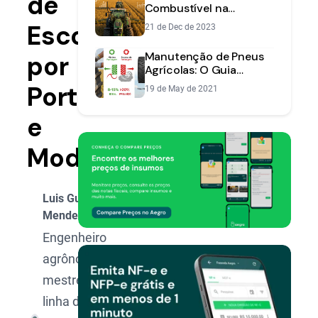
de
Combustível na
Fazenda: Guia para
Escolha
21 de Dec de 2023
Reduzir Custos
Manutenção de Pneus
por
Agrícolas: O Guia
Prático para
Porte
19 de May de 2021
Durabilidade e
Eficiência
e
Modelo
Luis Gustavo
Mendes
Engenheiro
agrônomo,
mestre na
linha de