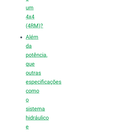
um
4x4
(4RM)?
Além
da
potência,
que
outras
especificações
como
o
sistema
hidráulico
e