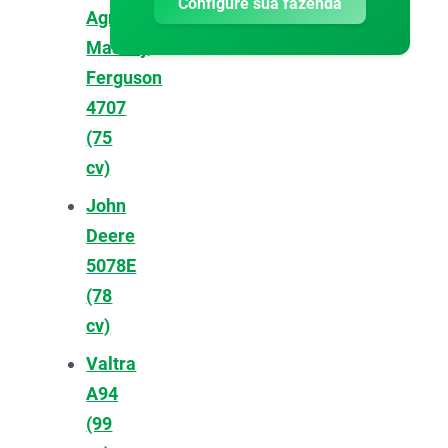
Configure sua fazenda
Agrícola:
Massey
Ferguson
4707
(75
cv)
John
Deere
5078E
(78
cv)
Valtra
A94
(99