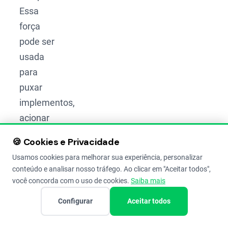
Essa
força
pode ser
usada
para
puxar
implementos,
acionar
equipamentos
🍪 Cookies e Privacidade
e
Usamos cookies para melhorar sua experiência, personalizar
facilitar
conteúdo e analisar nosso tráfego. Ao clicar em "Aceitar todos",
praticamente
você concorda com o uso de cookies.
Saiba mais
todas as
Configurar
Aceitar todos
operações
da