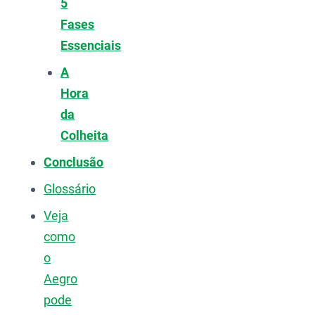
5
Fases
Essenciais
A
Hora
da
Colheita
Conclusão
Glossário
Veja
como
o
Aegro
pode