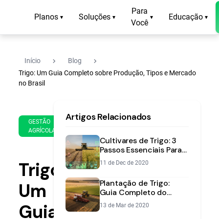
Para
Planos
Soluções
Educação
▾
▾
▾
▾
Você
navigate_next
navigate_next
Início
Blog
Trigo: Um Guia Completo sobre Produção, Tipos e Mercado
no Brasil
11
17
Artigos Relacionados
de
min
GESTÃO
Mar
AGRÍCOLA
de
de
Cultivares de Trigo: 3
leitura
2020
Passos Essenciais Para a
Escolha Certa
Trigo:
11 de Dec de 2020
Plantação de Trigo:
Um
Guia Completo do
Plantio à Alta
Guia
13 de Mar de 2020
Produtividade