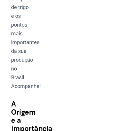
de trigo
e os
pontos
mais
importantes
da sua
produção
no
Brasil.
Acompanhe!
A
Origem
e a
Importância