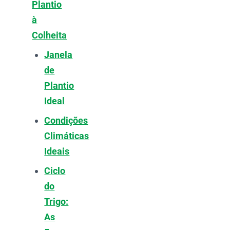
Plantio
à
Colheita
Janela
de
Plantio
Ideal
Condições
Climáticas
Ideais
Ciclo
do
Trigo:
As