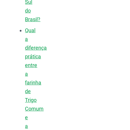
Sul
do
Brasil?
Qual
a
diferença
prática
entre
a
farinha
de
Trigo
Comum
e
a