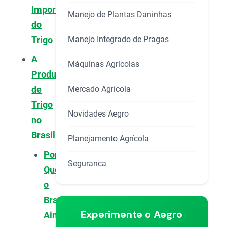
Importância
Manejo de Plantas Daninhas
do
Manejo Integrado de Pragas
Trigo
A
Máquinas Agricolas
Produção
Mercado Agrícola
de
Trigo
Novidades Aegro
no
Brasil
Planejamento Agrícola
Por
Seguranca
Que
o
Brasil
Experimente o Aegro
Ainda