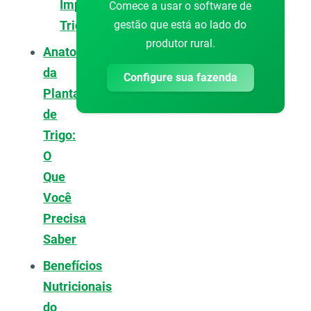
Importa
Comece a usar o software de
gestão que está ao lado do
Trigo?
produtor rural.
Anatomia
da
Configure sua fazenda
Planta
de
Trigo:
O
Que
Você
Precisa
Saber
Benefícios
Nutricionais
do