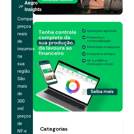
Aegro
insights
Insights
Compare
preços
reais
de
insumos
na
sua
região.
São
mais
de
300
mil
preços
de
Categorias
NF-e