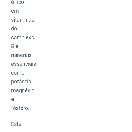
é rico
em
vitaminas
do
complexo
B e
minerais
essenciais
como
potássio,
magnésio
e
fósforo.
Esta