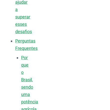
ajudar
a
superar
esses
desafios
Perguntas
Frequentes
Por
que
o
Brasil,
sendo
uma
potência
agrícola,