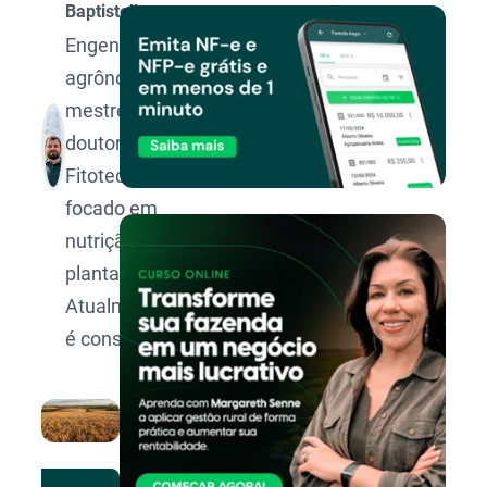
Baptistella
Engenheiro
agrônomo,
mestre e
doutor em
Fitotecnia
focado em
nutrição de
plantas.
Atualmente
é consultor.