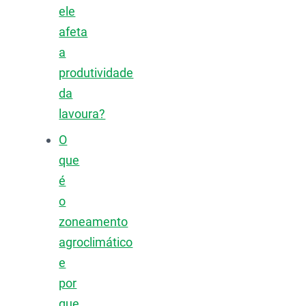
ele
afeta
a
produtividade
da
lavoura?
O
que
é
o
zoneamento
agroclimático
e
por
que