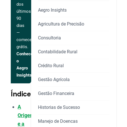
dos
Aegro Insights
últimos
90
Agricultura de Precisão
dias
—
Consultoria
comece
grátis.
Contabilidade Rural
Conhecer
o
Crédito Rural
Aegro
Insights
Gestão Agrícola
Índice
Gestão Financeira
A
Historias de Sucesso
Origem
Manejo de Doencas
e a