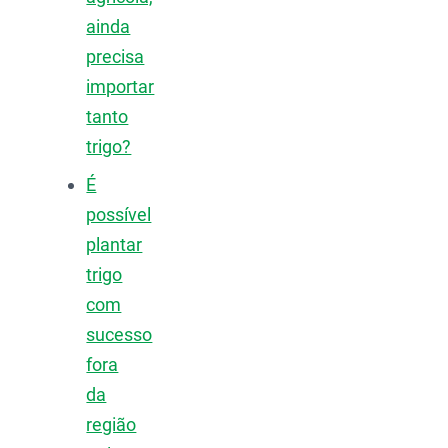
ainda
precisa
importar
tanto
trigo?
É
possível
plantar
trigo
com
sucesso
fora
da
região