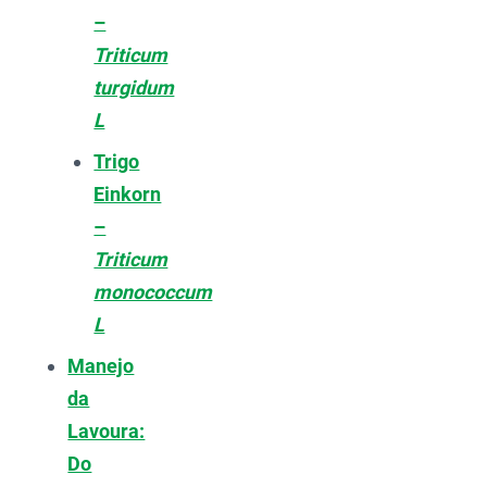
–
Triticum
turgidum
L
Trigo
Einkorn
–
Triticum
monococcum
L
Manejo
da
Lavoura:
Do