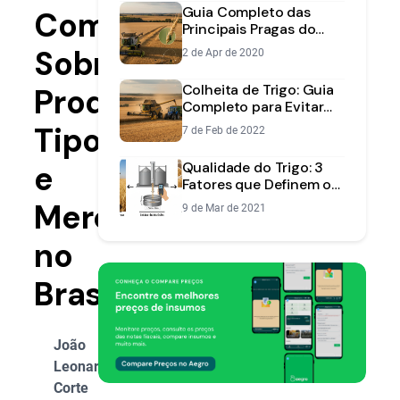
Guia Completo das
Completo
Principais Pragas do
Trigo: Identificação e
Sobre
2 de Apr de 2020
Controle
Colheita de Trigo: Guia
Produção,
Completo para Evitar
Perdas e Maximizar a
Tipos
7 de Feb de 2022
Produtividade
e
Qualidade do Trigo: 3
Fatores que Definem o
Preço da sua Safra
Mercado
9 de Mar de 2021
no
Brasil
João
Leonardo
Corte