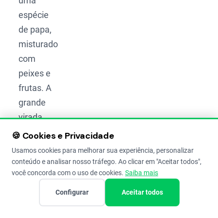
uma
espécie
de papa,
misturado
com
peixes e
frutas. A
grande
virada
aconteceu
🍪 Cookies e Privacidade
por volta
Usamos cookies para melhorar sua experiência, personalizar
de 4.000
conteúdo e analisar nosso tráfego. Ao clicar em "Aceitar todos",
você concorda com o uso de cookies.
Saiba mais
a.C.,
quando
Configurar
Aceitar todos
o