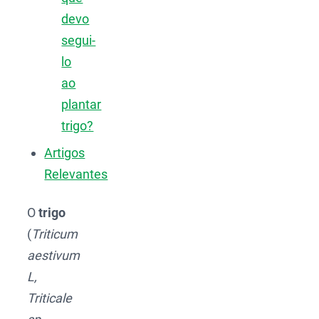
devo
segui-
lo
ao
plantar
trigo?
Artigos
Relevantes
O
trigo
(
Triticum
aestivum
L,
Triticale