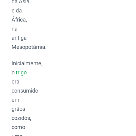
da Ásia
e da
África,
na
antiga
Mesopotâmia.
Inicialmente,
o
trigo
era
consumido
em
grãos
cozidos,
como