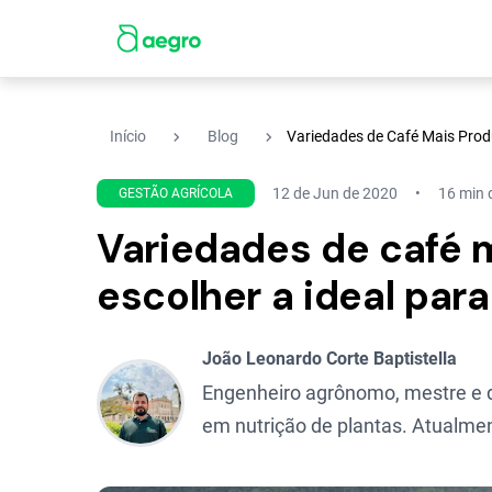
navigate_next
navigate_next
Início
Blog
Variedades de Café Mais Prod
12 de Jun de 2020
16 min d
GESTÃO AGRÍCOLA
Variedades de café 
escolher a ideal par
João Leonardo Corte Baptistella
Engenheiro agrônomo, mestre e d
em nutrição de plantas. Atualmen