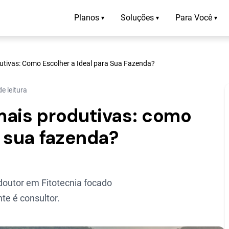
Planos
Soluções
Para Você
▾
▾
▾
utivas: Como Escolher a Ideal para Sua Fazenda?
e leitura
mais produtivas: como
a sua fazenda?
outor em Fitotecnia focado
te é consultor.