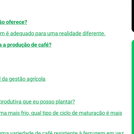
ão oferece?
m é adequado para uma realidade diferente.
 a produção de café?
 da gestão agrícola
 produtiva que eu posso plantar?
ma mais frio, qual tipo de ciclo de maturação é mais
 uma variedade de café resistente à ferrugem em vez