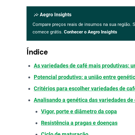
insights
Aegro Insights
Compare preços reais de insumos na sua região. S
comece grátis.
Conhecer o Aegro Insights
Índice
As variedades de café mais produtivas: 
Potencial produtivo: a união entre genét
Critérios para escolher variedades de ca
Analisando a genética das variedades de 
Vigor, porte e diâmetro da copa
Resistência a pragas e doenças
Ciclo de maturação