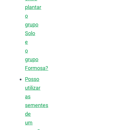
plantar
o
grupo
Solo
e
o
grupo
Formosa?
Posso
utilizar
as
sementes
de
um