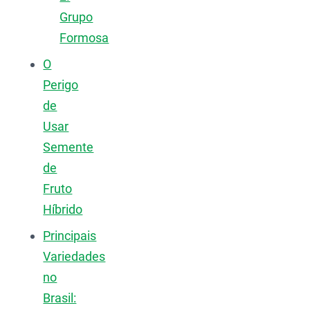
Grupo
Formosa
O
Perigo
de
Usar
Semente
de
Fruto
Híbrido
Principais
Variedades
no
Brasil: