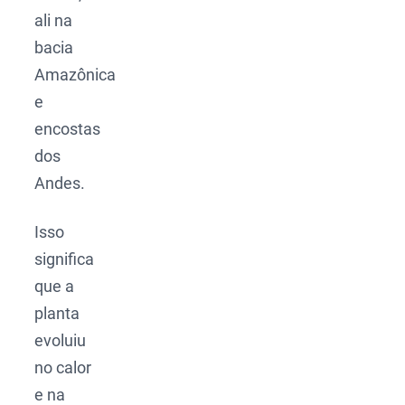
ali na
bacia
Amazônica
e
encostas
dos
Andes.
Isso
significa
que a
planta
evoluiu
no calor
e na