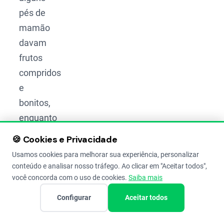
pés de
mamão
davam
frutos
compridos
e
bonitos,
enquanto
outros
🍪 Cookies e Privacidade
só
Usamos cookies para melhorar sua experiência, personalizar
davam
conteúdo e analisar nosso tráfego. Ao clicar em "Aceitar todos",
frutos
você concorda com o uso de cookies.
Saiba mais
redondos
Configurar
Aceitar todos
ou nem
produziam.