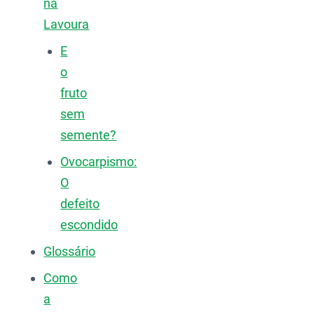
na
Lavoura
E
o
fruto
sem
semente?
Ovocarpismo:
O
defeito
escondido
Glossário
Como
a