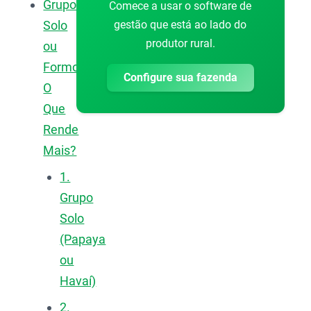
Grupo
Comece a usar o software de
gestão que está ao lado do
Solo
produtor rural.
ou
Formosa:
Configure sua fazenda
O
Que
Rende
Mais?
1.
Grupo
Solo
(Papaya
ou
Havaí)
2.