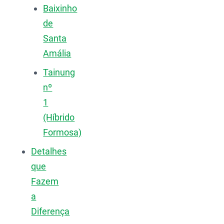
Baixinho
de
Santa
Amália
Tainung
nº
1
(Híbrido
Formosa)
Detalhes
que
Fazem
a
Diferença