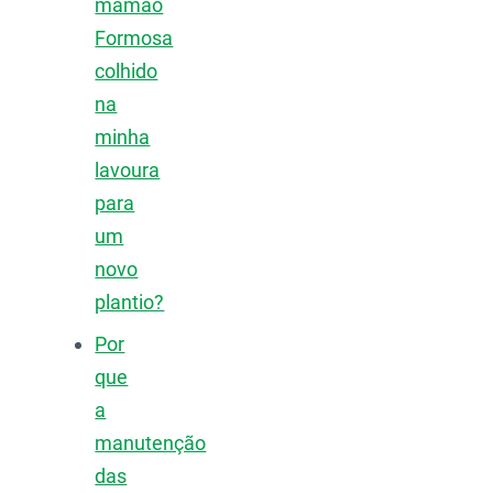
mamão
Formosa
colhido
na
minha
lavoura
para
um
novo
plantio?
Por
que
a
manutenção
das