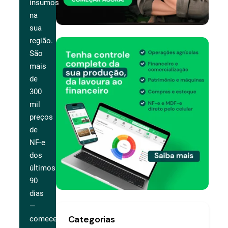
insumos
na
sua
região.
São
mais
de
300
mil
preços
de
NF-e
dos
últimos
90
dias
—
Categorias
comece