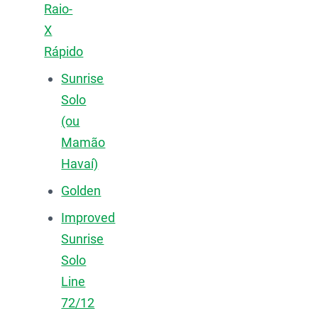
Raio-
X
Rápido
Sunrise
Solo
(ou
Mamão
Havaí)
Golden
Improved
Sunrise
Solo
Line
72/12