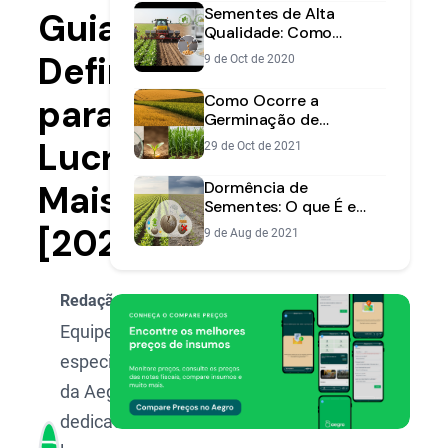
Sementes de Alta
Guia
Qualidade: Como
Garantir o Sucesso da
Definitivo
9 de Oct de 2020
Lavoura
Como Ocorre a
para
Germinação de
Sementes: Guia | Aegro
Lucrar
29 de Oct de 2021
Mais
Dormência de
Sementes: O que É e
Como Superar na
[2025]
9 de Aug de 2021
Lavoura
Redação Aegro
Equipe de
especialistas
da Aegro,
dedicada a