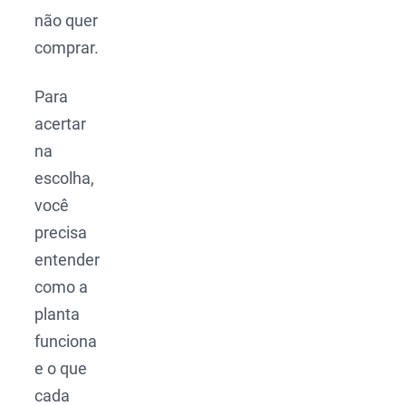
não quer
comprar.
Para
acertar
na
escolha,
você
precisa
entender
como a
planta
funciona
e o que
cada