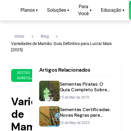
Para
Planos
Soluções
Educação
▾
▾
▾
▾
Você
navigate_next
navigate_next
Início
Blog
Variedades de Mamão: Guia Definitivo para Lucrar Mais
[2025]
17
13
Artigos Relacionados
de
min
GESTÃO
Sep
AGRÍCOLA
de
de
Sementes Piratas: O
leitura
2025
Guia Completo Sobre
Riscos e Como Evitar
Variedades
15 de Mar de 2019
Prejuízos
Sementes Certificadas:
de
Novas Regras para
Proteger sua Lavoura
Mamão:
25 de May de 2025