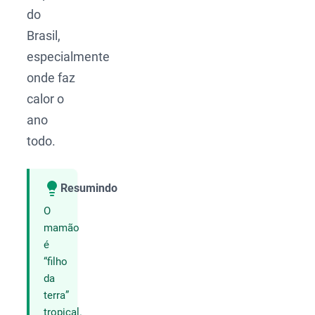
do
Brasil,
especialmente
onde faz
calor o
ano
todo.
Resumindo
Compartilhar
O
mamão
é
“filho
da
terra”
tropical.