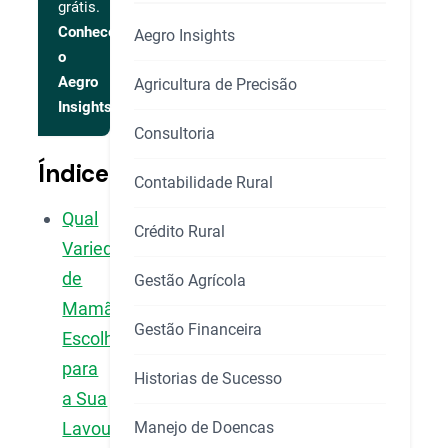
grátis.
Conhecer
Aegro Insights
o
Aegro
Agricultura de Precisão
Insights
Consultoria
Índice
Contabilidade Rural
Qual
Crédito Rural
Variedade
de
Gestão Agrícola
Mamão
Gestão Financeira
Escolher
para
Historias de Sucesso
a Sua
Manejo de Doencas
Lavoura?