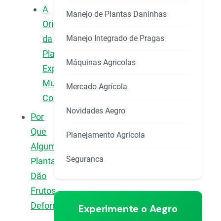
A
Manejo de Plantas Daninhas
Origem
Manejo Integrado de Pragas
da
Planta
Máquinas Agricolas
Explica
Muita
Mercado Agrícola
Coisa
Novidades Aegro
Por
Que
Planejamento Agrícola
Algumas
Seguranca
Plantas
Dão
Frutos
Deformados?
Experimente o Aegro