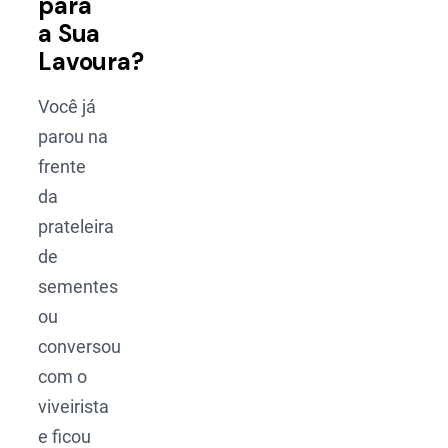
para
a Sua
Lavoura?
Você já
parou na
frente
da
prateleira
de
sementes
ou
conversou
com o
viveirista
e ficou