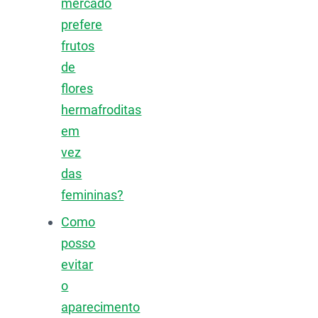
mercado
prefere
frutos
de
flores
hermafroditas
em
vez
das
femininas?
Como
posso
evitar
o
aparecimento