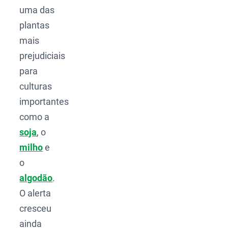
uma das
plantas
mais
prejudiciais
para
culturas
importantes
como a
soja
, o
milho
e
o
algodão
.
O alerta
cresceu
ainda