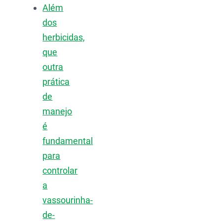
Além
dos
herbicidas,
que
outra
prática
de
manejo
é
fundamental
para
controlar
a
vassourinha-
de-