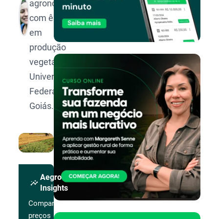
agronomia,
com ênfase
em
produção
vegetal, pela
Universidade
Federal de
Goiás.
Aegro
insights
Insights
Compare
preços