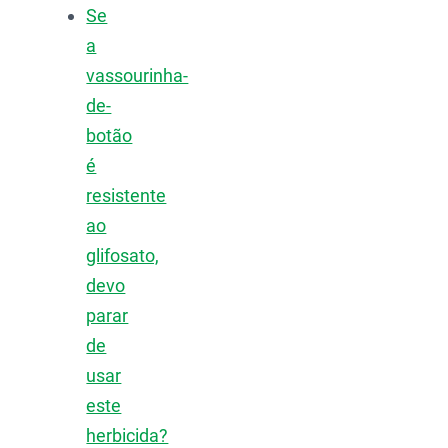
Se
a
vassourinha-
de-
botão
é
resistente
ao
glifosato,
devo
parar
de
usar
este
herbicida?