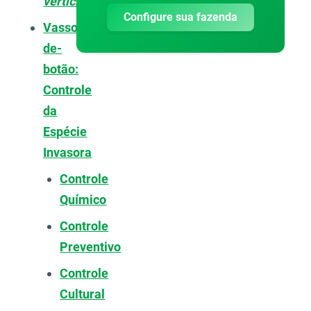
verticillata
Configure sua fazenda
Vassourinha-
de-
botão:
Controle
da
Espécie
Invasora
Controle
Químico
Controle
Preventivo
Controle
Cultural