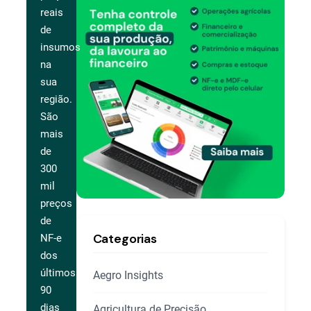
reais
de
insumos
na
sua
região.
São
mais
de
300
mil
preços
de
Categorias
NF-e
dos
últimos
Aegro Insights
90
dias
Agricultura de Precisão