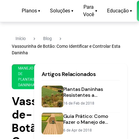
Para
Planos
Soluções
Educação
▾
▾
▾
▾
Você
navigate_next
navigate_next
Início
Blog
Vassourinha de Botão: Como Identificar e Controlar Esta
Daninha
9 de
14
MANEJO
Artigos Relacionados
Nov
min
DE
PLANTAS
de
de
DANINHAS
2022
leitura
Plantas Daninhas
Resistentes a
Vassourinha-
Herbicidas:
16 de Feb de 2018
Identificação e Manejo
de-
Guia Prático: Como
Fazer o Manejo de
Botão:
Plantas Daninhas no
6 de Apr de 2018
Plantio Direto