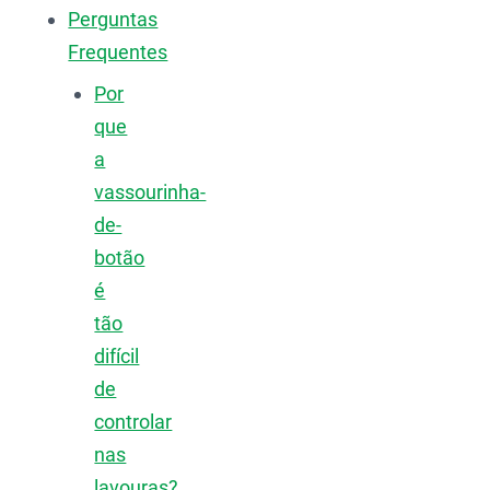
Perguntas
Frequentes
Por
que
a
vassourinha-
de-
botão
é
tão
difícil
de
controlar
nas
lavouras?