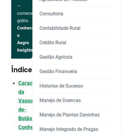
—
comece
Consultoria
grátis.
Contabilidade Rural
Conhecer
o
Crédito Rural
Aegro
Insights
Gestão Agrícola
Índice
Gestão Financeira
Características
Historias de Sucesso
da
Manejo de Doencas
Vassourinha-
de-
Manejo de Plantas Daninhas
Botão:
Conheça
Manejo Integrado de Pragas