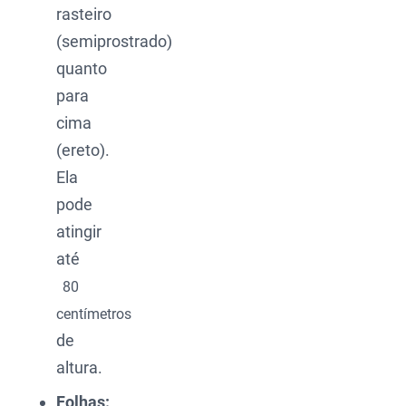
rasteiro
(semiprostrado)
quanto
para
cima
(ereto).
Ela
pode
atingir
até
80
centímetros
de
altura.
Folhas: