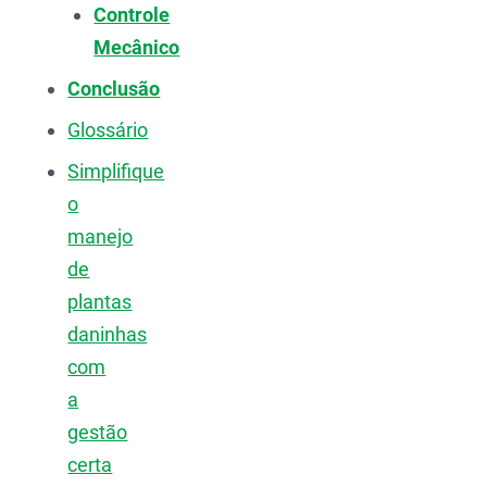
Controle
Mecânico
Conclusão
Glossário
Simplifique
o
manejo
de
plantas
daninhas
com
a
gestão
certa