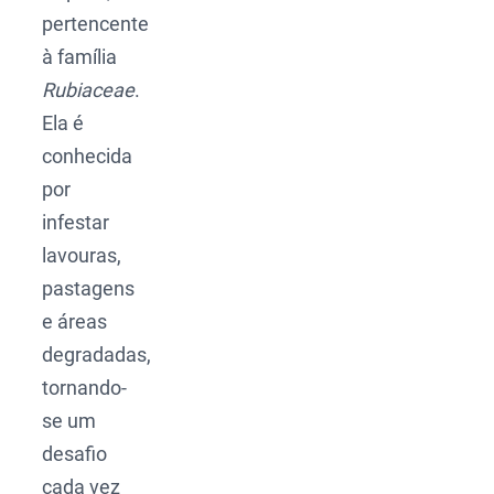
pertencente
à família
Rubiaceae
.
Ela é
conhecida
por
infestar
lavouras,
pastagens
e áreas
degradadas,
tornando-
se um
desafio
cada vez