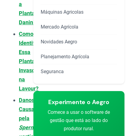
a
Máquinas Agricolas
Planta
Daninha
Mercado Agrícola
Como
Novidades Aegro
Identificar
Essa
Planejamento Agrícola
Planta
Invasora
Seguranca
na
Lavour?
Danos
Experimente o Aegro
Causados
Comece a usar o software de
pela
gestão que está ao lado do
Spermacoce
produtor rural.