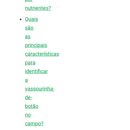
nutrientes?
Quais
são
as
principais
características
para
identificar
a
vassourinha-
de-
botão
no
campo?