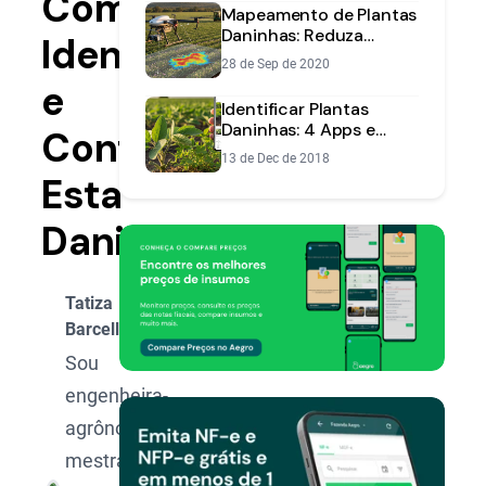
Como
Mapeamento de Plantas
Daninhas: Reduza
Identificar
Custos e Aumente
28 de Sep de 2020
Eficiência
e
Identificar Plantas
Daninhas: 4 Apps e
Controlar
Livros para Manejo
13 de Dec de 2018
Eficiente
Esta
Daninha
Tatiza
Barcellos
Sou
engenheira-
agrônoma e
mestra em