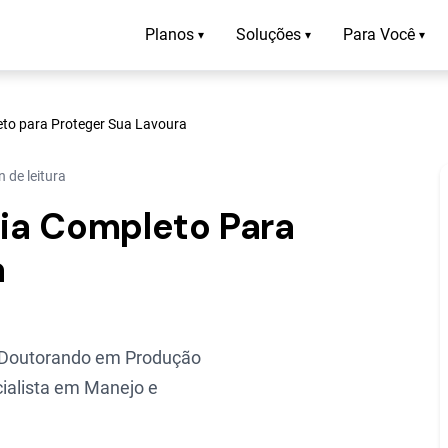
Planos
Soluções
Para Você
▾
▾
▾
eto para Proteger Sua Lavoura
 de leitura
uia Completo Para
a
 Doutorando em Produção
ialista em Manejo e