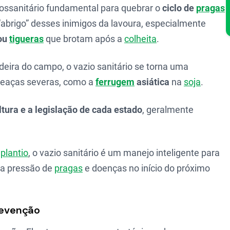
ossanitário fundamental para quebrar o
ciclo de
pragas
o “abrigo” desses inimigos da lavoura, especialmente
ou
tigueras
que brotam após a
colheita
.
ira do campo, o vazio sanitário se torna uma
eaças severas, como a
ferrugem
asiática
na
soja
.
ltura e a legislação de cada estado
, geralmente
o
plantio
, o vazio sanitário é um manejo inteligente para
 a pressão de
pragas
e doenças no início do próximo
prevenção