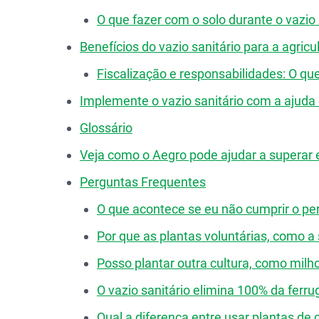
O que fazer com o solo durante o vazio 
Benefícios do vazio sanitário para a agricu
Fiscalização e responsabilidades: O qu
Implemente o vazio sanitário com a ajuda
Glossário
Veja como o Aegro pode ajudar a superar 
Perguntas Frequentes
O que acontece se eu não cumprir o per
Por que as plantas voluntárias, como a s
Posso plantar outra cultura, como milho
O vazio sanitário elimina 100% da ferr
Qual a diferença entre usar plantas de 