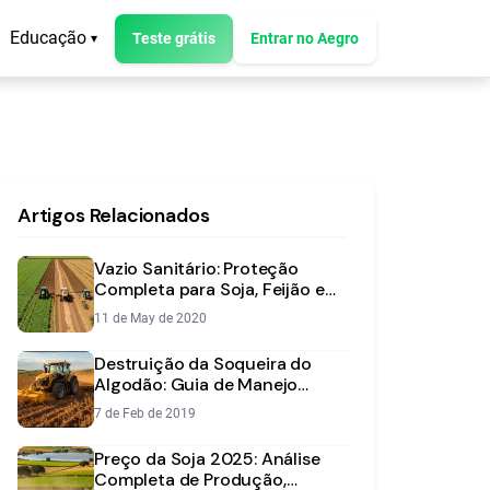
Educação
Teste grátis
Entrar no Aegro
▾
Artigos Relacionados
Vazio Sanitário: Proteção
Completa para Soja, Feijão e
Algodão
11 de May de 2020
Destruição da Soqueira do
Algodão: Guia de Manejo
Químico e Mecânico
7 de Feb de 2019
Preço da Soja 2025: Análise
Completa de Produção,