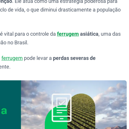
enção
. Ele atua como uma estratégia poderosa para
clo de vida, o que diminui drasticamente a população
é vital para o controle da
ferrugem
asiática
, uma das
o no Brasil.
a
ferrugem
pode levar a
perdas severas de
ente.