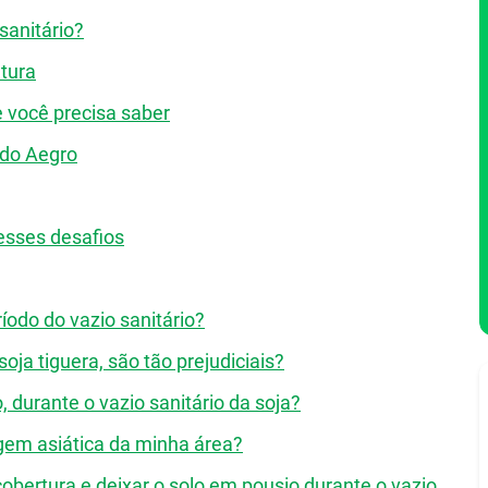
sanitário?
ltura
e você precisa saber
 do Aegro
esses desafios
íodo do vazio sanitário?
oja tiguera, são tão prejudiciais?
, durante o vazio sanitário da soja?
ugem asiática da minha área?
cobertura e deixar o solo em pousio durante o vazio