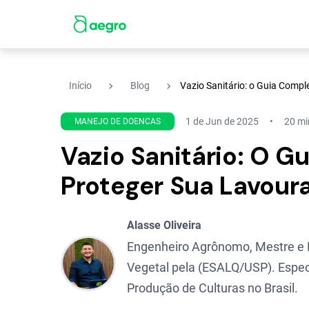
navigate_next
navigate_next
Início
Blog
Vazio Sanitário: o Guia Compl
1 de Jun de 2025
20 min
MANEJO DE DOENCAS
Vazio Sanitário: O G
Proteger Sua Lavour
Alasse Oliveira
Engenheiro Agrônomo, Mestre e
Vegetal pela (ESALQ/USP). Espec
Produção de Culturas no Brasil.