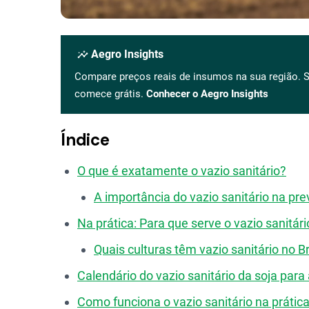
insights
Aegro Insights
Compare preços reais de insumos na sua região. S
comece grátis.
Conhecer o Aegro Insights
Índice
O que é exatamente o vazio sanitário?
A importância do vazio sanitário na pr
Na prática: Para que serve o vazio sanitári
Quais culturas têm vazio sanitário no Br
Calendário do vazio sanitário da soja para
Como funciona o vazio sanitário na prátic