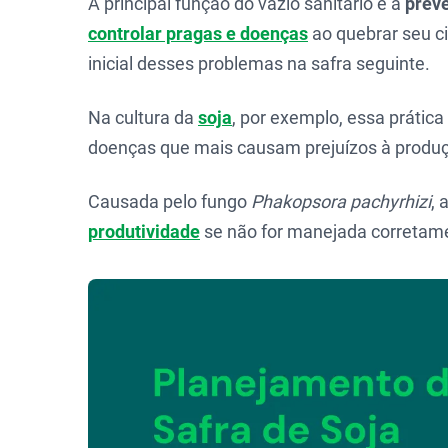
A principal função do vazio sanitário é a
prev
controlar pragas e doenças
ao quebrar seu ci
inicial desses problemas na safra seguinte.
Na cultura da
soja
, por exemplo, essa prática 
doenças que mais causam prejuízos à produçã
Causada pelo fungo
Phakopsora pachyrhizi
, 
produtividade
se não for manejada corretam