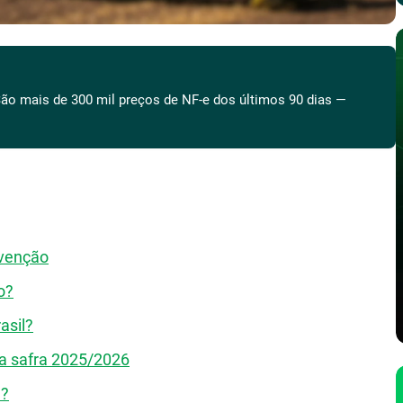
ão mais de 300 mil preços de NF-e dos últimos 90 dias —
evenção
o?
asil?
 a safra 2025/2026
a?