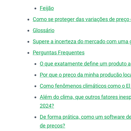
Feijão
Como se proteger das variações de preço
Glossário
Supere a incerteza do mercado com uma g
Perguntas Frequentes
O que exatamente define um produto 
Por que o preço da minha produção loca
Como fenômenos climáticos como o El 
Além do clima, que outros fatores ine
2024?
De forma prática, como um software de
de preços?