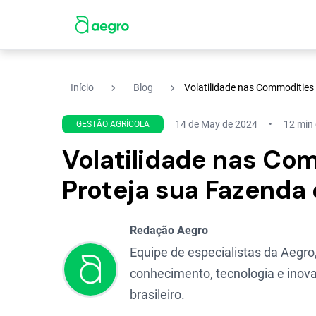
navigate_next
navigate_next
Início
Blog
Volatilidade nas Commodities
14 de May de 2024
12 min 
GESTÃO AGRÍCOLA
Volatilidade nas Com
Proteja sua Fazenda
Redação Aegro
Equipe de especialistas da Aegro,
conhecimento, tecnologia e inova
brasileiro.