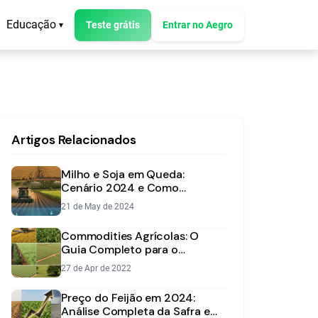
Educação
Teste grátis
Entrar no Aegro
▾
Artigos Relacionados
Milho e Soja em Queda:
Cenário 2024 e Como
Proteger sua Rentabilidade
21 de May de 2024
Commodities Agrícolas: O
Guia Completo para o
Produtor Rural
27 de Apr de 2022
Preço do Feijão em 2024:
Análise Completa da Safra e