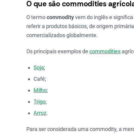
O que são commodities agrícol
O termo
commodity
vem do inglês e significa
referir a produtos básicos, de origem primár
comercializados globalmente.
Os principais exemplos de
commodities
agríc
Soja
;
Café;
Milho
;
Trigo
;
Arroz
.
Para ser considerada uma commodity, a merca