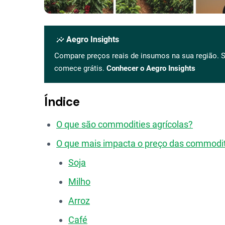
insights
Aegro Insights
Compare preços reais de insumos na sua região. S
comece grátis.
Conhecer o Aegro Insights
Índice
O que são commodities agrícolas?
O que mais impacta o preço das commodi
Soja
Milho
Arroz
Café