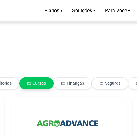
Planos
Soluções
Para Você
▾
▾
▾
torias
Cursos
Finanças
Seguros
folder
folder
folder
f