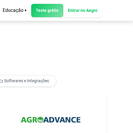
Educação
Teste grátis
Entrar no Aegro
▾
Softwares e Integrações
older