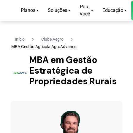
Para
Planos
Soluções
Educação
▾
▾
▾
▾
Você
navigate_next
navigate_next
Início
Clube Aegro
MBA Gestão Agrícola AgroAdvance
MBA em Gestão
Estratégica de
Propriedades Rurais