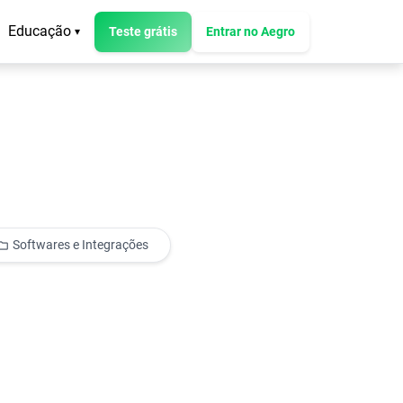
Educação
Teste grátis
Entrar no Aegro
▾
Softwares e Integrações
older