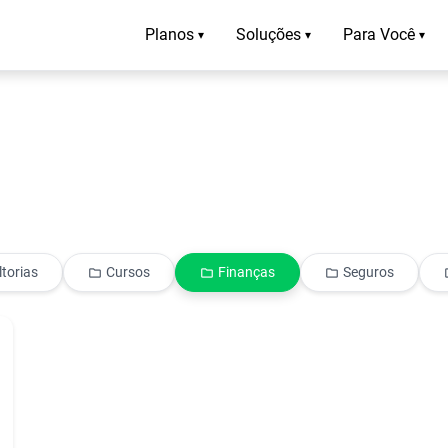
Planos
Soluções
Para Você
▾
▾
▾
torias
Cursos
Finanças
Seguros
folder
folder
folder
f