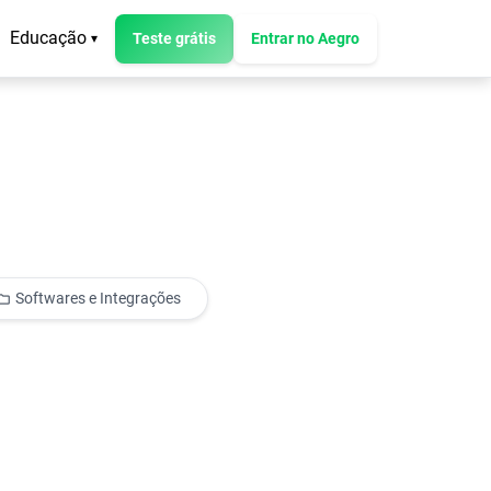
Educação
Teste grátis
Entrar no Aegro
▾
Softwares e Integrações
older