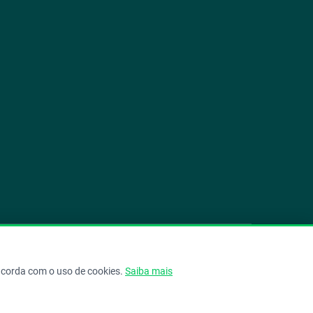
play_circle
camera_alt
public
work
oncorda com o uso de cookies.
Saiba mais