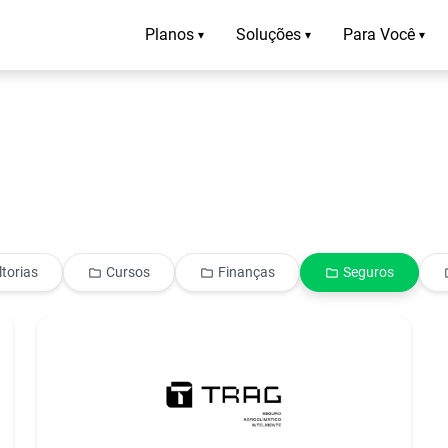
Planos
Soluções
Para Você
▾
▾
▾
torias
Cursos
Finanças
Seguros
folder
folder
folder
f