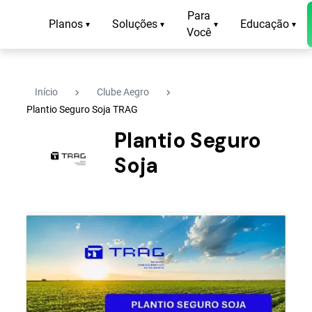
Para
Planos
Soluções
Educação
▾
▾
▾
▾
Você
navigate_next
navigate_next
Início
Clube Aegro
Plantio Seguro Soja TRAG
Plantio Seguro
Soja