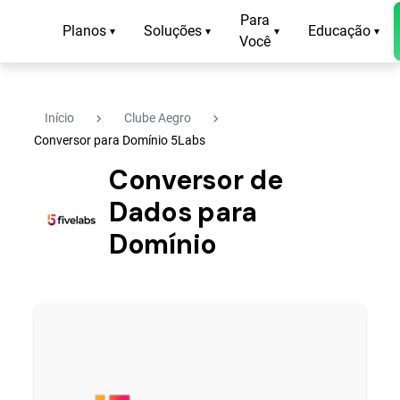
Para
Planos
Soluções
Educação
▾
▾
▾
▾
Você
navigate_next
navigate_next
Início
Clube Aegro
Conversor para Domínio 5Labs
Conversor de
Dados para
Domínio