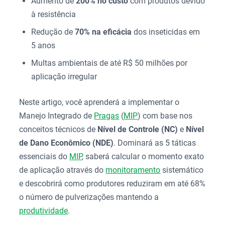
Aumento de
200% no custo
com produtos devido
à resistência
Redução de
70% na eficácia
dos inseticidas em
5 anos
Multas ambientais de até R$ 50 milhões por
aplicação irregular
Neste artigo, você aprenderá a implementar o
Manejo Integrado de
Pragas
(
MIP
) com base nos
conceitos técnicos de
Nível de Controle (NC)
e
Nível
de Dano Econômico (NDE)
. Dominará as 5 táticas
essenciais do
MIP
, saberá calcular o momento exato
de aplicação através do
monitoramento
sistemático
e descobrirá como produtores reduziram em até 68%
o número de pulverizações mantendo a
produtividade
.