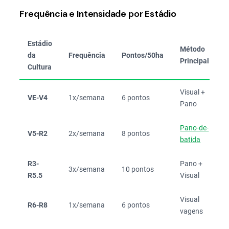
Frequência e Intensidade por Estádio
Estádio
Método
da
Frequência
Pontos/50ha
Principal
P
Cultura
Visual +
VE-V4
1x/semana
6 pontos
Pano
Pano-de-
V5-R2
2x/semana
8 pontos
batida
R3-
Pano +
3x/semana
10 pontos
R5.5
Visual
Visual
R6-R8
1x/semana
6 pontos
vagens
t