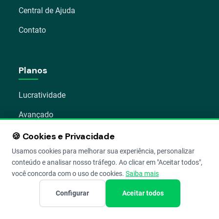
Central de Ajuda
Contato
Planos
Lucratividade
Avançado
Premium
🍪 Cookies e Privacidade
Usamos cookies para melhorar sua experiência, personalizar
BPO (Contadores)
conteúdo e analisar nosso tráfego. Ao clicar em "Aceitar todos",
Comparar planos
você concorda com o uso de cookies.
Saiba mais
Configurar
Aceitar todos
Soluções