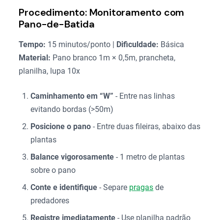
Procedimento: Monitoramento com
Pano-de-Batida
Tempo:
15 minutos/ponto |
Dificuldade:
Básica
Material:
Pano branco 1m × 0,5m, prancheta,
planilha, lupa 10x
Caminhamento em “W”
- Entre nas linhas
evitando bordas (>50m)
Posicione o pano
- Entre duas fileiras, abaixo das
plantas
Balance vigorosamente
- 1 metro de plantas
sobre o pano
Conte e identifique
- Separe
pragas
de
predadores
Registre imediatamente
- Use planilha padrão