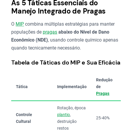
As 5 Táticas Essenciais do
Manejo Integrado de Pragas
O
MIP
combina múltiplas estratégias para manter
populações de
pragas
abaixo do Nível de Dano
Econômico (NDE)
, usando controle químico apenas
quando tecnicamente necessário.
Tabela de Táticas do MIP e Sua Eficácia
Redução
Cust
Tática
Implementação
de
Relat
Pragas
Rotação, época
Baix
Controle
plantio
,
25-40%
(R$ 1
Cultural
destruição
30/h
restos