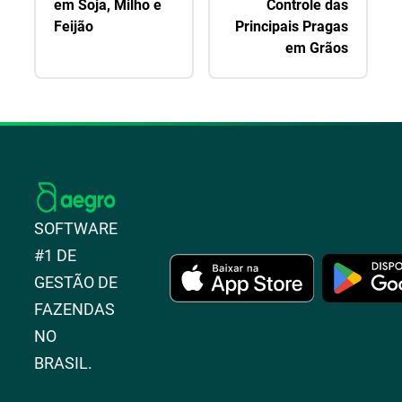
em Soja, Milho e
Controle das
Feijão
Principais Pragas
em Grãos
SOFTWARE
#1 DE
GESTÃO DE
FAZENDAS
NO
BRASIL.