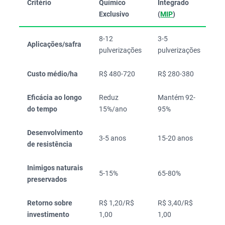
Critério
Químico
Integrado
Di
Exclusivo
(
MIP
)
8-12
3-5
Aplicações/safra
-6
pulverizações
pulverizações
Custo médio/ha
R$ 480-720
R$ 280-380
-4
Eficácia ao longo
Reduz
Mantém 92-
+
do tempo
15%/ano
95%
Desenvolvimento
3-5 anos
15-20 anos
+
de resistência
Inimigos naturais
5-15%
65-80%
+
preservados
Retorno sobre
R$ 1,20/R$
R$ 3,40/R$
+
investimento
1,00
1,00