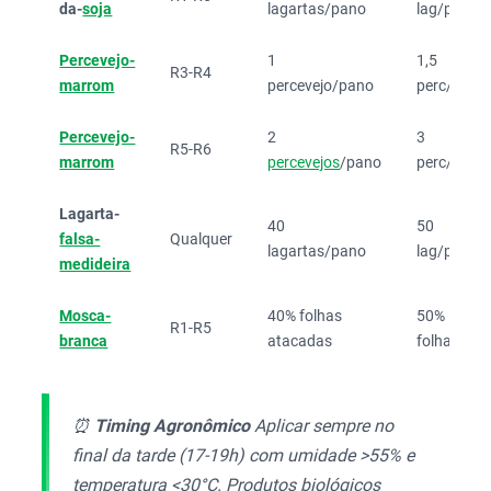
da-
soja
lagartas/pano
lag/pano
Percevejo-
1
1,5
R3-R4
marrom
percevejo/pano
perc/pano
Percevejo-
2
3
R5-R6
marrom
percevejos
/pano
perc/pano
Lagarta-
40
50
falsa-
Qualquer
lagartas/pano
lag/pano
medideira
Mosca-
40% folhas
50%
R1-R5
branca
atacadas
folhas
⏰
Timing Agronômico
Aplicar sempre no
final da tarde (17-19h) com umidade >55% e
temperatura <30°C. Produtos biológicos