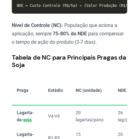
Nível de Controle (NC):
População que aciona a
aplicação, sempre
75-80% do NDE
para compensar
o tempo de ação do produto (3-7 dias).
Tabela de NC para Principais Pragas da
Soja
Praga
Estádio
NC (unidade)
NDE
Lagarta-
20
26
V4-V6
da-
soja
lagartas/pano
lag/pano
Lagarta-
15
20
R1-R5