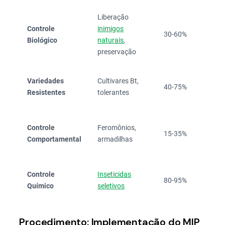
Liberação
Médi
Controle
inimigos
30-60%
(R$ 4
Biológico
naturais
,
80/h
preservação
Inclu
Variedades
Cultivares Bt,
40-75%
na
Resistentes
tolerantes
seme
Médi
Controle
Feromônios,
15-35%
(R$ 6
Comportamental
armadilhas
120/
Alto 
Controle
Inseticidas
80-95%
145-
Químico
seletivos
350/
Procedimento: Implementação do MIP