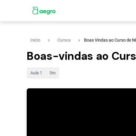
navigate_next
navigate_next
Início
Cursos
Boas Vindas ao Curso de ND
Boas-vindas ao Curs
Aula 1
5m