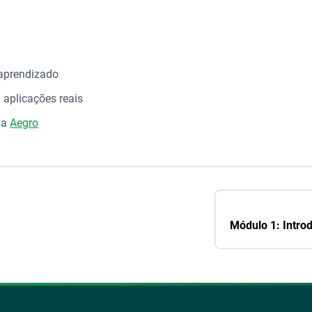
 aprendizado
 aplicações reais
ma
Aegro
Módulo 1: Intro