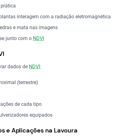
 prática
plantas interagem com a radiação eletromagnética
 pedras e mata nas imagens
ise junto com o
NDVI
VI
urar dados de
NDVI
:
proximal (terrestre)
tações de cada tipo
pulverizadores equipados
os e Aplicações na Lavoura