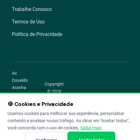
Trabalhe Conosco
Termos de Uso
Política de Privacidade
Av.
Osvaldo
Copyright
Aranha
© 2026
1022 –
Aegro.
Bom
🍪 Cookies e Privacidade
play_circle
camera_alt
public
work
Todos os
Fim,
direitos
Usamos cookies para melhorar sua experiência, personalizar
Porto
reservados.
conteúdo e analisar nosso tráfego. Ao clicar em "Aceitar todos",
Alegre –
você concorda com o uso de cookies.
Saiba mais
RS