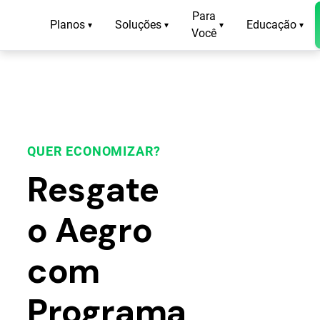
Para
Planos
Soluções
Educação
▾
▾
▾
▾
Você
QUER ECONOMIZAR?
Resgate
o Aegro
com
Programa