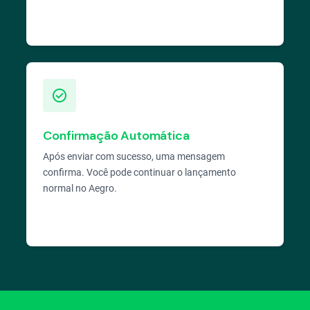
check_circle
Confirmação Automática
Após enviar com sucesso, uma mensagem
confirma. Você pode continuar o lançamento
normal no Aegro.