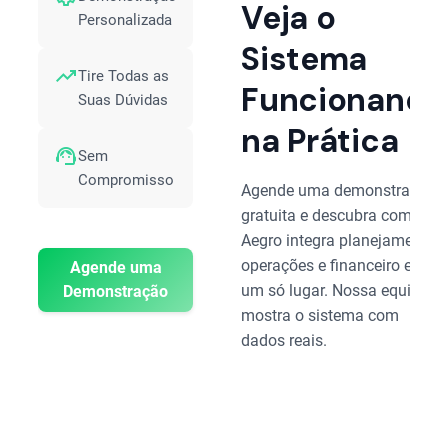
Veja o
Personalizada
Sistema
trending_up
Tire Todas as
Funcionando
Suas Dúvidas
na Prática
support_agent
Sem
Compromisso
Agende uma demonstração
gratuita e descubra como o
Aegro integra planejamento,
operações e financeiro em
Agende uma
um só lugar. Nossa equipe
Demonstração
mostra o sistema com
dados reais.