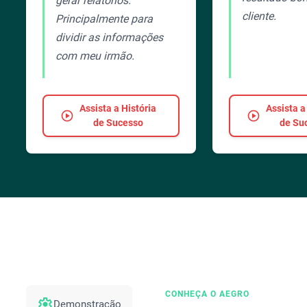
gerar relatórios.
cliente.
Principalmente para
dividir as informações
com meu irmão.
Assista a História
Assista a
play_circle
play_circle
de Sucesso
de Su
CONHEÇA O AEGRO
settings
Demonstração