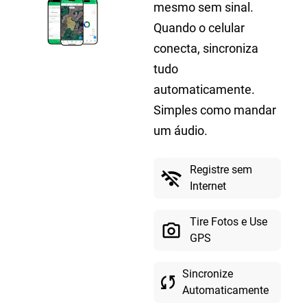
mesmo sem sinal.
Quando o celular
conecta, sincroniza
tudo
automaticamente.
Simples como mandar
um áudio.
Registre sem
wifi_off
Internet
Tire Fotos e Use
photo_camera
GPS
Sincronize
sync
Automaticamente