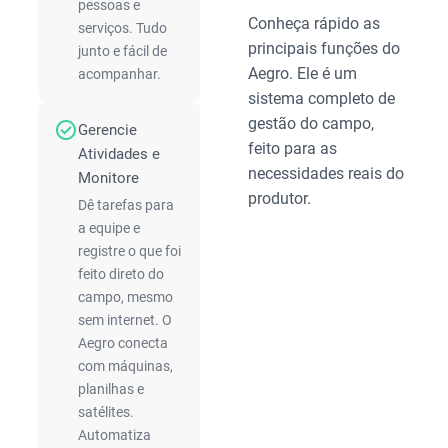
pessoas e
Conheça rápido as
serviços. Tudo
principais funções do
junto e fácil de
Aegro. Ele é um
acompanhar.
sistema completo de
gestão do campo,
check_circle
Gerencie
feito para as
Atividades e
necessidades reais do
Monitore
produtor.
Dê tarefas para
a equipe e
registre o que foi
feito direto do
campo, mesmo
sem internet. O
Aegro conecta
com máquinas,
planilhas e
satélites.
Automatiza