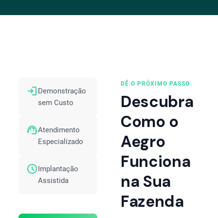
DÊ O PRÓXIMO PASSO
login
Demonstração
Descubra
sem Custo
Como o
support_agent
Atendimento
Aegro
Especializado
Funciona
schedule
Implantação
na Sua
Assistida
Fazenda