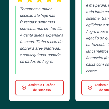
e me perdia. 
Tomamos a maior
tudo junto e
decisão até hoje nas
sistema. Gan
fazendas: sentamos,
agilidade e s
conversamos em família.
Aegro trouxe
A gente queria expandir a
ligação do qu
fazenda. Tinha receio de
na fazenda. 
dobrar a área plantada…
lançamentos
e conseguimos, usando
financeiro já
os dados do Aegro.
caixa com o
certos.
Assista a História
Assista a
play_circle
play_circle
de Sucesso
de Su