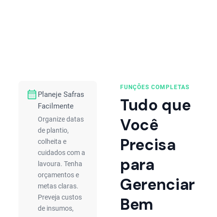
FUNÇÕES COMPLETAS
calendar_month
Planeje Safras
Tudo que
Facilmente
Você
Organize datas
de plantio,
Precisa
colheita e
cuidados com a
para
lavoura. Tenha
orçamentos e
Gerenciar
metas claras.
Preveja custos
Bem
de insumos,