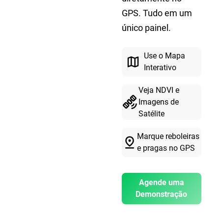
GPS. Tudo em um
único painel.
Use o Mapa
map
Interativo
Veja NDVI e
satellite_alt
Imagens de
Satélite
Marque reboleiras
pin_drop
e pragas no GPS
Agende uma
Demonstração