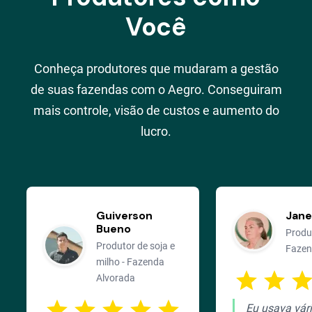
Você
Conheça produtores que mudaram a gestão
de suas fazendas com o Aegro. Conseguiram
mais controle, visão de custos e aumento do
lucro.
Guiverson
Jane
Bueno
Produ
Produtor de soja e
Fazen
milho - Fazenda
star
star
sta
Alvorada
star
star
star
star
star
Eu usava vári