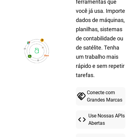
ferramentas que
você já usa. Importe
dados de máquinas,
planilhas, sistemas
de contabilidade ou
de satélite. Tenha
um trabalho mais
rápido e sem repetir
tarefas.
Conecte com
handshake
Grandes Marcas
Use Nossas APIs
code
Abertas