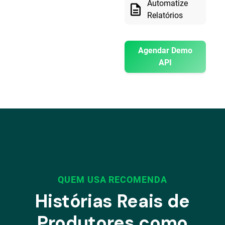
Automatize
description
Relatórios
Agendar Demo
API
QUEM USA RECOMENDA
Histórias Reais de
Produtores como