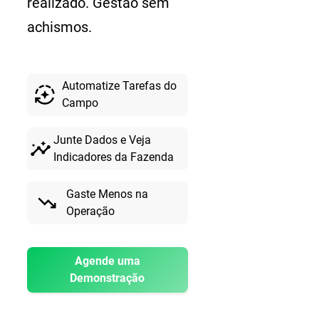
realizado. Gestão sem
achismos.
Automatize Tarefas do
auto_mode
Campo
Junte Dados e Veja
insights
Indicadores da Fazenda
Gaste Menos na
trending_down
Operação
Agende uma
Demonstração