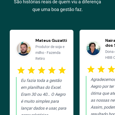
São histórias reais de quem viu a diferença
que uma boa gestão faz.
Mateus Guzatti
Nair
dos 
Produtor de soja e
Dona e
milho - Fazenda
HBB C
Retiro
star
star
sta
star
star
star
star
star
Agradecemos
Eu fazia toda a gestão
Aegro por te
em planilhas do Excel.
ótima que at
Eram 30 ou 40… O Aegro
as nossas ne
é muito simples para
Assim, pode
lançar dados e usar, para
resultado bo