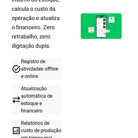
calcula o custo da
operação e atualiza
o financeiro. Zero
retrabalho, zero
digitação dupla.
Registro de
task_alt
atividades offline
e online
Atualização
automática de
sync_alt
estoque e
financeiro
Relatórios de
analytics
custo de produção
em tempo real