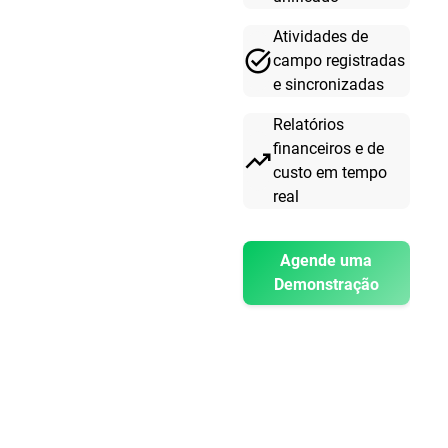
Atividades de
task_alt
campo registradas
e sincronizadas
Relatórios
financeiros e de
trending_up
custo em tempo
real
Agende uma
Demonstração