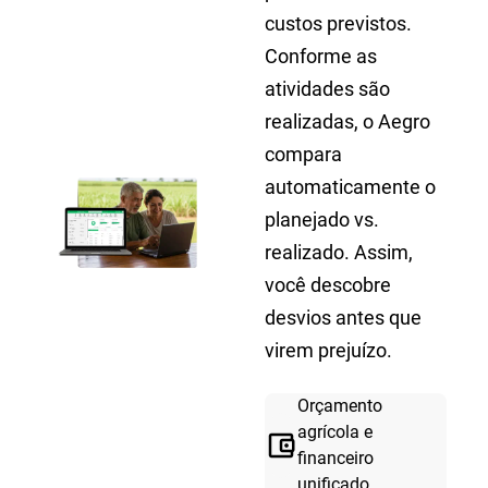
custos previstos.
Conforme as
atividades são
realizadas, o Aegro
compara
automaticamente o
planejado vs.
realizado. Assim,
você descobre
desvios antes que
virem prejuízo.
Orçamento
agrícola e
account_balance_wallet
financeiro
unificado