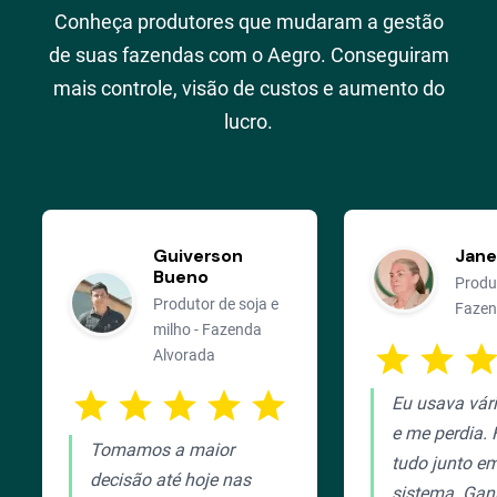
Conheça produtores que mudaram a gestão
de suas fazendas com o Aegro. Conseguiram
mais controle, visão de custos e aumento do
lucro.
Guiverson
Jane
Bueno
Produ
Produtor de soja e
Fazen
milho - Fazenda
star
star
sta
Alvorada
star
star
star
star
star
Eu usava vári
e me perdia. 
Tomamos a maior
tudo junto e
decisão até hoje nas
sistema. Gan