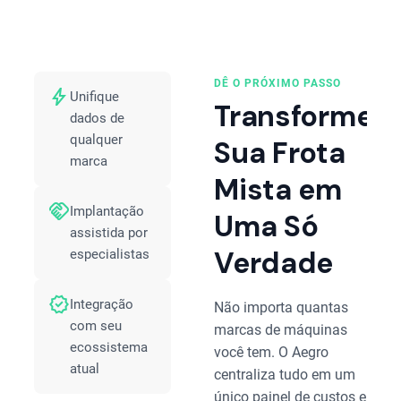
DÊ O PRÓXIMO PASSO
bolt
Unifique
Transforme
dados de
qualquer
Sua Frota
marca
Mista em
handshake
Implantação
Uma Só
assistida por
Verdade
especialistas
verified
Integração
Não importa quantas
com seu
marcas de máquinas
ecossistema
você tem. O Aegro
atual
centraliza tudo em um
único painel de custos e