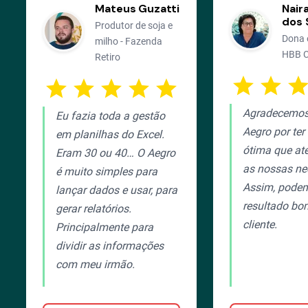
Mateus Guzatti
Nair
dos 
Produtor de soja e
Dona e
milho - Fazenda
HBB C
Retiro
star
star
sta
star
star
star
star
star
Agradecemos
Eu fazia toda a gestão
Aegro por te
em planilhas do Excel.
ótima que at
Eram 30 ou 40… O Aegro
as nossas ne
é muito simples para
Assim, pode
lançar dados e usar, para
resultado bo
gerar relatórios.
cliente.
Principalmente para
dividir as informações
com meu irmão.