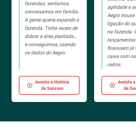
fazendas: sentamos,
agilidade e s
conversamos em família.
Aegro trouxe
A gente queria expandir a
ligação do qu
fazenda. Tinha receio de
na fazenda. 
dobrar a área plantada…
lançamentos
e conseguimos, usando
financeiro já
os dados do Aegro.
caixa com o
certos.
Assista a História
Assista a
play_circle
play_circle
de Sucesso
de Su