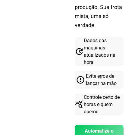
produção. Sua frota
mista, uma só
verdade.
Dados das
máquinas
update
atualizados na
hora
Evite erros de
error_outline
lançar na mão
Controle certo de
query_stats
horas e quem
operou
Automatize o