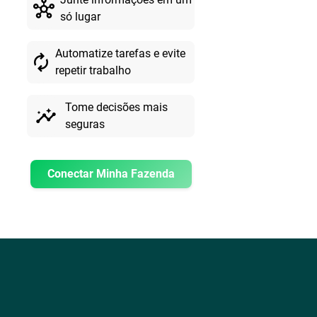
hub
só lugar
Automatize tarefas e evite
autorenew
repetir trabalho
Tome decisões mais
insights
seguras
Conectar Minha Fazenda