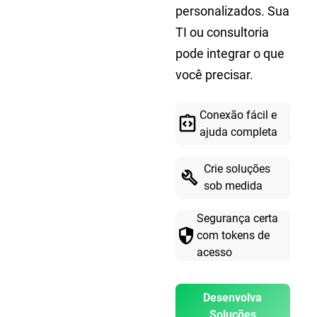
personalizados. Sua
TI ou consultoria
pode integrar o que
você precisar.
Conexão fácil e
integration_instructions
ajuda completa
Crie soluções
build
sob medida
Segurança certa
security
com tokens de
acesso
Desenvolva
Soluções