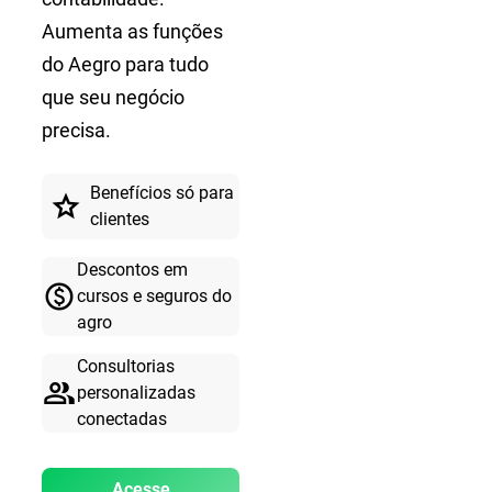
Aumenta as funções
do Aegro para tudo
que seu negócio
precisa.
Benefícios só para
star
clientes
Descontos em
paid
cursos e seguros do
agro
Consultorias
people
personalizadas
conectadas
Acesse