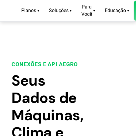
Para
Planos
Soluções
Educação
▾
▾
▾
▾
Você
CONEXÕES E API AEGRO
Seus
Dados de
Máquinas,
Clima e