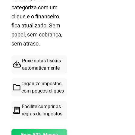
categoriza com um
clique e o financeiro
fica atualizado. Sem
papel, sem cobrança,
sem atraso.
Puxe notas fiscais
cloud_download
automaticamente
Organize impostos
folder
com poucos cliques
Facilite cumprir as
receipt_long
regras de impostos
Faça 80% Menos