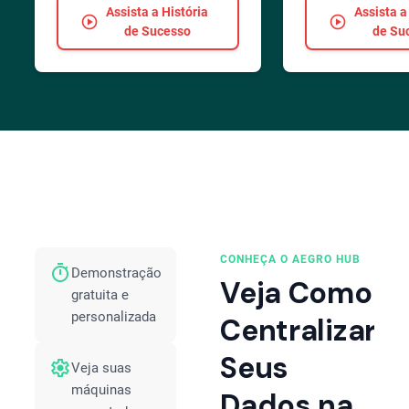
Assista a História
Assista a
play_circle
play_circle
de Sucesso
de Su
CONHEÇA O AEGRO HUB
timer
Demonstração
Veja Como
gratuita e
personalizada
Centralizar
Seus
settings
Veja suas
máquinas
Dados na