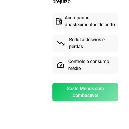
prejuízo.
Acompanhe
local_gas_station
abastecimentos de perto
Reduza desvios e
trending_down
perdas
Controle o consumo
speed
médio
Gaste Menos com
Combustível