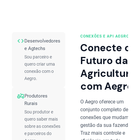
CONEXÕES E API AEGRO
code
Desenvolvedores
Conecte o
e Agtechs
Futuro da
Sou parceiro e
quero criar uma
Agricultura
conexão com o
Aegro.
com Aegro
agriculture
Produtores
O Aegro oferece um
Rurais
conjunto completo de
Sou produtor e
conexões que mudam a
quero saber mais
gestão da sua fazenda.
sobre as conexões
Traz mais controle e
e parceiros do