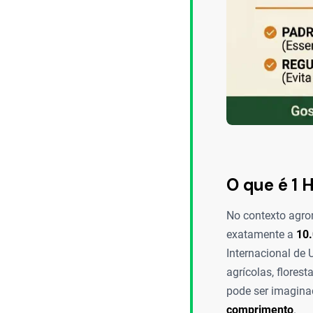
O que é 1 
No contexto agron
exatamente a
10.
Internacional de 
agrícolas, flores
pode ser imagin
comprimento
.