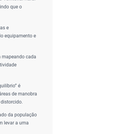
gindo que o
as e
 do equipamento e
am mapeando cada
tividade
ilíbrio” é
: áreas de manobra
distorcido.
vado da população
em levar a uma