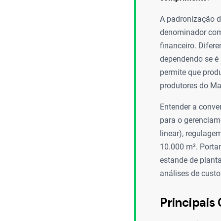
A padronização d
denominador comu
financeiro. Difer
dependendo se é p
permite que prod
produtores do Ma
Entender a conver
para o gerenciam
linear), regulagem
10.000 m². Porta
estande de planta
análises de cust
Principais 