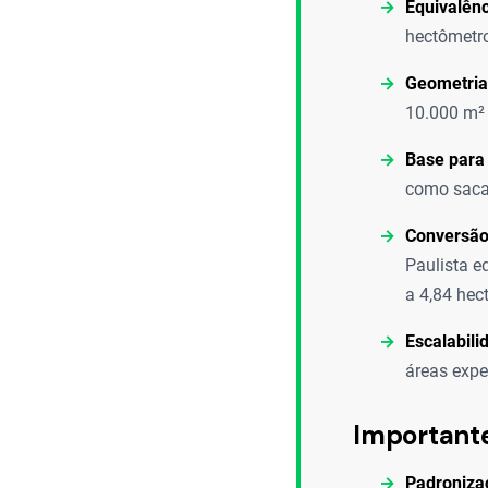
Equivalênc
hectômetro
Geometria
10.000 m² a
Base para 
como sacas
Conversão
Paulista e
a 4,84 hec
Escalabili
áreas expe
Important
Padroniza