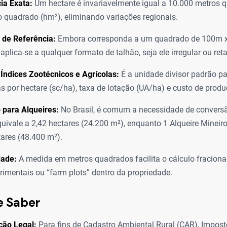
ia Exata:
Um hectare é invariavelmente igual a 10.000 metros 
 quadrado (hm²), eliminando variações regionais.
 de Referência:
Embora corresponda a um quadrado de 100m x
plica-se a qualquer formato de talhão, seja ele irregular ou ret
Índices Zootécnicos e Agrícolas:
É a unidade divisor padrão pa
 por hectare (sc/ha), taxa de lotação (UA/ha) e custo de produ
 para Alqueires:
No Brasil, é comum a necessidade de conversã
quivale a 2,42 hectares (24.200 m²), enquanto 1 Alqueire Mineir
tares (48.400 m²).
dade:
A medida em metros quadrados facilita o cálculo fracion
rimentais ou “farm plots” dentro da propriedade.
e Saber
ção Legal:
Para fins de Cadastro Ambiental Rural (CAR), Imposto 