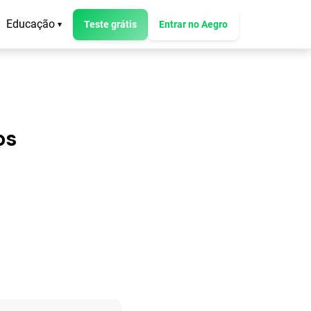
Educação
Teste grátis
Entrar no Aegro
▾
os