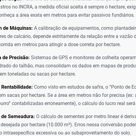
gistros no INCRA, a medida oficial aceita é sempre o hectare, exi
onheça a área exata em metros para evitar passivos fundiários.
 de Máquinas:
A calibração de equipamentos, como plantadeir
ores de calcário, depende estritamente da relação entre a vazão
corrida em metros para atingir a dose correta por hectare.
a de Precisão:
Sistemas de GPS e monitores de colheita oper
drado do talhão, mas consolidam os dados em mapas de produ
em toneladas ou sacas por hectare.
 Rentabilidade:
Como visto em estudos de safra, o “Ponto de Equ
em sacas por hectare. Se a área em metros não for precisa (ex
urro” contabilizadas erroneamente), o cálculo do lucro real será 
 de Semeadura:
O cálculo de sementes por metro linear é deri
 desejada por hectare (10.000 m²). Erros nessa conversão pod
 intraespecífica excessiva ou ao subaproveitamento do solo.