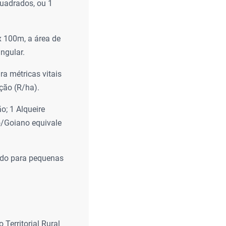
quadrados, ou 1
 100m, a área de
angular.
ra métricas vitais
ção (R/ha).
o; 1 Alqueire
o/Goiano equivale
ado para pequenas
Territorial Rural