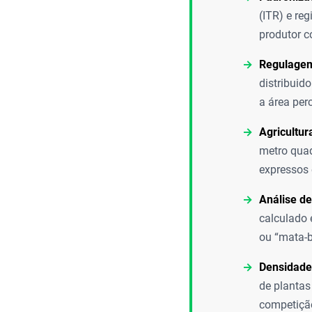
(ITR) e re
produtor c
Regulagem
distribuid
a área per
Agricultur
metro qua
expressos 
Análise de
calculado 
ou “mata-b
Densidade
de plantas
competição