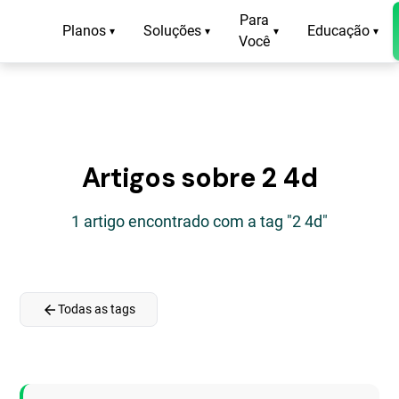
Para
Planos
Soluções
Educação
▾
▾
▾
▾
Você
Artigos sobre 2 4d
1 artigo encontrado com a tag "2 4d"
arrow_back
Todas as tags