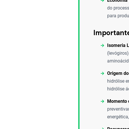
Economia 
do process
para produ
Important
Isomeria L
(levógiros
aminoácido
Origem do
hidrólise 
hidrólise 
Momento d
preventiva
energética