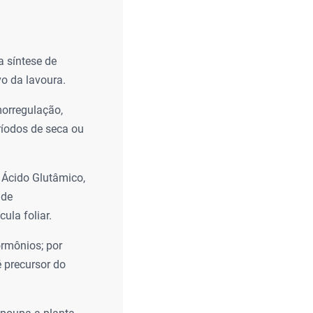
 síntese de
vo da lavoura.
orregulação,
ríodos de seca ou
 Ácido Glutâmico,
 de
ula foliar.
ormônios; por
é precursor do