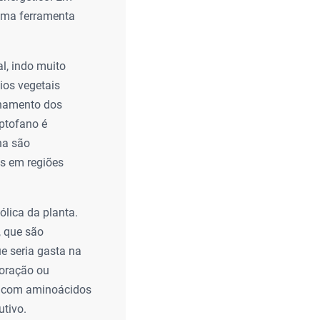
 uma ferramenta
l, indo muito
ios vegetais
echamento dos
iptofano é
na são
es em regiões
ólica da planta.
, que são
ue seria gasta na
loração ou
jo com aminoácidos
utivo.