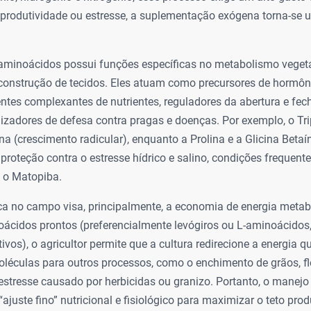
a produtividade ou estresse, a suplementação exógena torna-se
minoácidos possui funções específicas no metabolismo vegeta
construção de tecidos. Eles atuam como precursores de hormôn
entes complexantes de nutrientes, reguladores da abertura e f
izadores de defesa contra pragas e doenças. Por exemplo, o Tr
na (crescimento radicular), enquanto a Prolina e a Glicina Betaí
roteção contra o estresse hídrico e salino, condições frequent
 o Matopiba.
ca no campo visa, principalmente, a economia de energia metab
oácidos prontos (preferencialmente levógiros ou L-aminoácidos
ivos), o agricultor permite que a cultura redirecione a energia q
oléculas para outros processos, como o enchimento de grãos, f
estresse causado por herbicidas ou granizo. Portanto, o mane
ajuste fino” nutricional e fisiológico para maximizar o teto prod