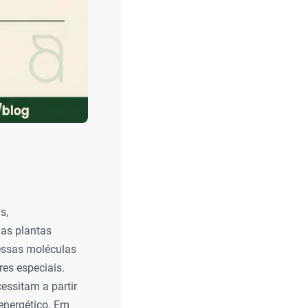
s,
das plantas
dessas moléculas
es especiais.
essitam a partir
 energético. Em