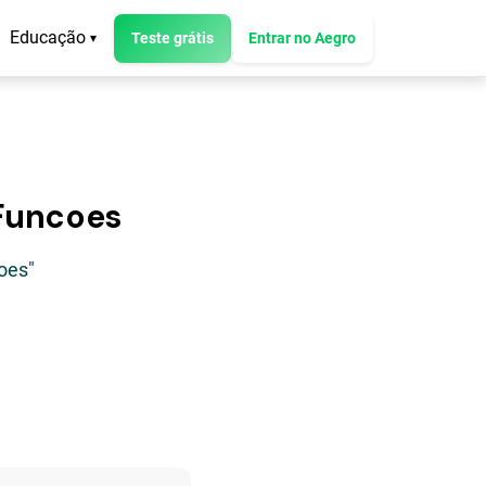
Educação
Teste grátis
Entrar no Aegro
▾
 Funcoes
oes"