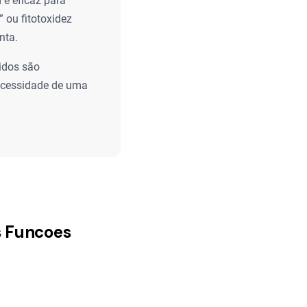
e eficaz para
 ou fitotoxidez
nta.
idos são
ecessidade de uma
s Funcoes