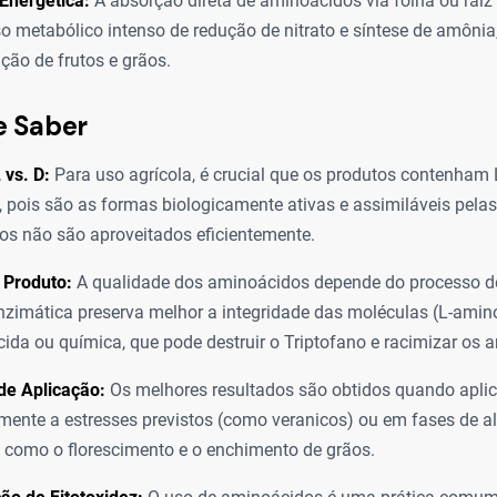
Energética:
A absorção direta de aminoácidos via folha ou raiz
o metabólico intenso de redução de nitrato e síntese de amônia,
ção de frutos e grãos.
e Saber
 vs. D:
Para uso agrícola, é crucial que os produtos contenham
), pois são as formas biologicamente ativas e assimiláveis pelas
s não são aproveitados eficientemente.
 Produto:
A qualidade dos aminoácidos depende do processo d
enzimática preserva melhor a integridade das moléculas (L-amin
ácida ou química, que pode destruir o Triptofano e racimizar os
e Aplicação:
Os melhores resultados são obtidos quando apli
mente a estresses previstos (como veranicos) ou em fases de 
, como o florescimento e o enchimento de grãos.