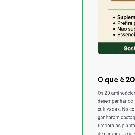
O que é 2
Os 20 aminoácido
desempenhando pa
cultivadas. No co
ganharam destaque
Embora as planta
de carbono, oxigê