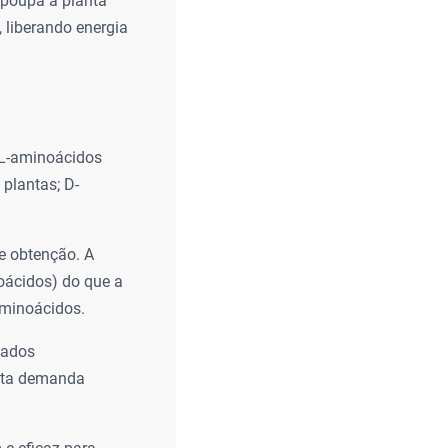
 poupa a planta
 liberando energia
 L-aminoácidos
 plantas; D-
e obtenção. A
oácidos) do que a
 aminoácidos.
cados
alta demanda