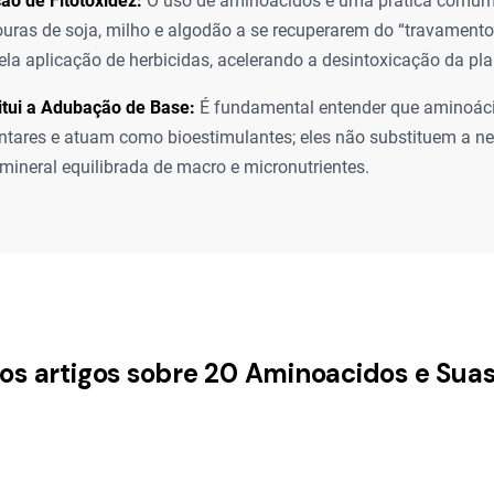
o de Fitotoxidez:
O uso de aminoácidos é uma prática comum 
ouras de soja, milho e algodão a se recuperarem do “travamento”
la aplicação de herbicidas, acelerando a desintoxicação da pla
itui a Adubação de Base:
É fundamental entender que aminoác
tares e atuam como bioestimulantes; eles não substituem a n
ineral equilibrada de macro e micronutrientes.
ros artigos sobre 20 Aminoacidos e Sua