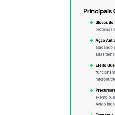
Principais 
Blocos de 
proteínas 
Ação Antia
ajudando a
altas temp
Efeito Que
funcionam 
micronutri
Precursor
exemplo, a
Ácido Indo