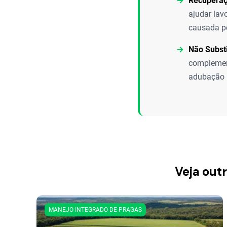
Recuperaçã
ajudar lav
causada pe
Não Subst
complemen
adubação m
Veja out
MANEJO INTEGRADO DE PRAGAS