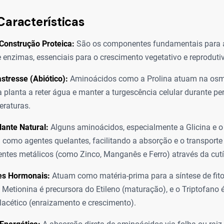
Características
Construção Proteica:
São os componentes fundamentais para a
e enzimas, essenciais para o crescimento vegetativo e reproduti
stresse (Abiótico):
Aminoácidos como a Prolina atuam na osm
 planta a reter água e manter a turgescência celular durante pe
eraturas.
lante Natural:
Alguns aminoácidos, especialmente a Glicina e o
como agentes quelantes, facilitando a absorção e o transporte
entes metálicos (como Zinco, Manganês e Ferro) através da cutíc
es Hormonais:
Atuam como matéria-prima para a síntese de fit
 Metionina é precursora do Etileno (maturação), e o Triptofano 
lacético (enraizamento e crescimento).