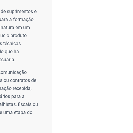
a de suprimentos e
ara a formação
sinatura em um
que o produto
s técnicas
ndo que há
ecuária.
 comunicação
s ou contratos de
rmação recebida,
ários para a
histas, fiscais ou
de uma etapa do