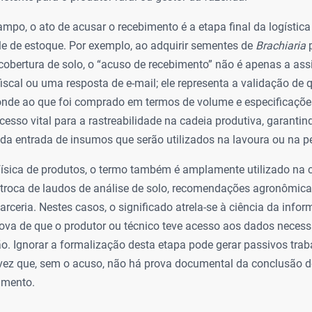
ampo, o ato de acusar o recebimento é a etapa final da logístic
ole de estoque. Por exemplo, ao adquirir sementes de
Brachiaria
p
cobertura de solo, o “acuso de recebimento” não é apenas a as
iscal ou uma resposta de e-mail; ele representa a validação de 
onde ao que foi comprado em termos de volume e especificaçõe
ocesso vital para a rastreabilidade na cadeia produtiva, garanti
 da entrada de insumos que serão utilizados na lavoura ou na p
física de produtos, o termo também é amplamente utilizado na
 troca de laudos de análise de solo, recomendações agronômica
rceria. Nestes casos, o significado atrela-se à ciência da info
ova de que o produtor ou técnico teve acesso aos dados necess
. Ignorar a formalização desta etapa pode gerar passivos trabal
vez que, sem o acuso, não há prova documental da conclusão 
imento.