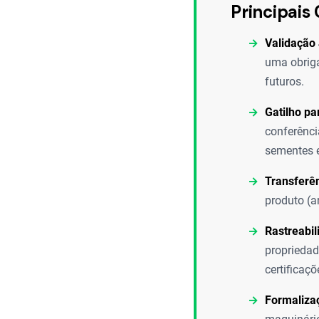
Principais 
Validação 
uma obriga
futuros.
Gatilho pa
conferênci
sementes e
Transferê
produto (a
Rastreabil
propriedad
certificaç
Formaliza