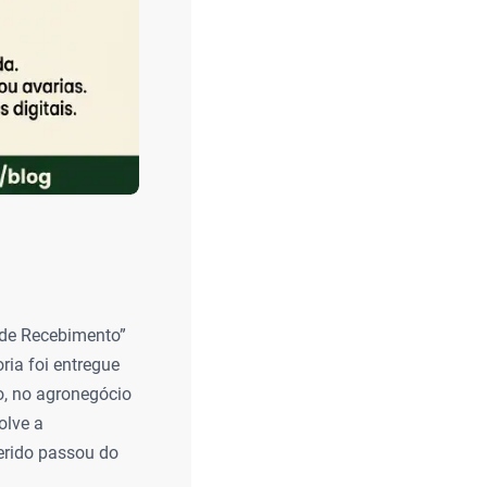
 de Recebimento”
ia foi entregue
o, no agronegócio
olve a
erido passou do