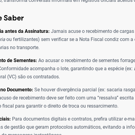
, transforma conversas informais em registros oficiais aceitos
e Saber
a antes da Assinatura:
Jamais acuse o recebimento de carga
ria
ou fertilizantes) sem verificar se a Nota Fiscal condiz com a 
rias no transporte.
to de Sementes:
Ao acusar o recebimento de sementes forrageir
onformidade acompanha o lote, garantindo que a espécie (ex:
ural (VC) são os contratados.
 no Documento:
Se houver divergência parcial (ex: sacaria ras
acuso de recebimento deve ser feito com uma “ressalva” escrita
fiscal para garantir o direito de troca ou ressarcimento.
ciais:
Para documentos digitais e contratos, prefira utilizar e-ma
s de gestão que geram protocolos automáticos, evitando a inf