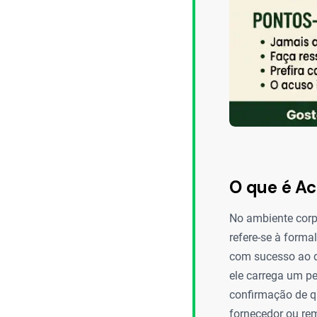
O que é Ac
No ambiente corp
refere-se à form
com sucesso ao d
ele carrega um pes
confirmação de q
fornecedor ou rem