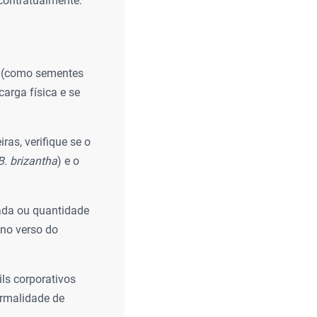
 contratualmente.
s (como sementes
carga física e se
as, verifique se o
B. brizantha
) e o
gada ou quantidade
 no verso do
ils corporativos
ormalidade de