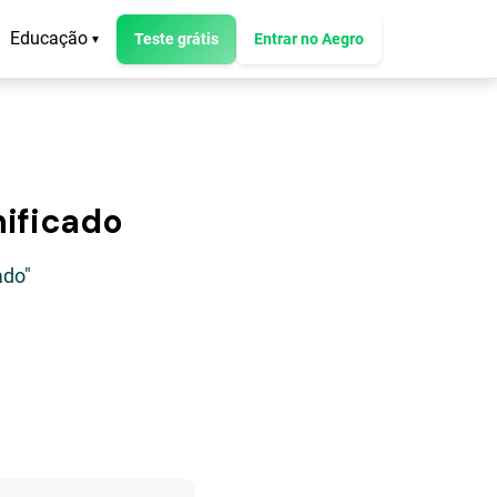
Educação
Teste grátis
Entrar no Aegro
▾
nificado
ado"