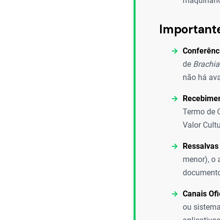
maquinário
Important
Conferênci
de
Brachia
não há ava
Recebimen
Termo de C
Valor Cult
Ressalvas
menor), o 
documento 
Canais Ofi
ou sistema