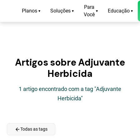
Para
Planos
Soluções
Educação
▾
▾
▾
▾
Você
Artigos sobre Adjuvante
Herbicida
1 artigo encontrado com a tag "Adjuvante
Herbicida"
arrow_back
Todas as tags