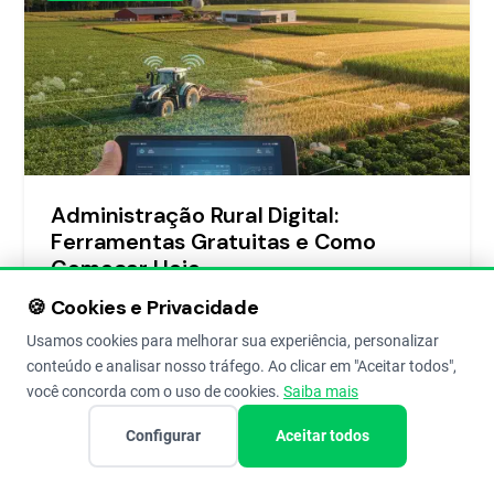
Administração Rural Digital:
Ferramentas Gratuitas e Como
Começar Hoje
Software administração rural gratuito: As melhores
🍪 Cookies e Privacidade
ferramentas para facilitar a administração de sua
Usamos cookies para melhorar sua experiência, personalizar
propriedade
conteúdo e analisar nosso tráfego. Ao clicar em "Aceitar todos",
você concorda com o uso de cookies.
Saiba mais
Redação Aegro
2 de May de 2019
6
Configurar
Aceitar todos