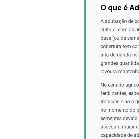
O que é A
A adubação de co
cultura, com as 
base (ou de semea
cobertura tem co
alta demanda fisi
grandes quantida
lavoura mantenha
No cenário agríco
fertilizantes, es
tropicais e ao re
no momento do pla
sementes devido 
assegura maior ef
capacidade de ab