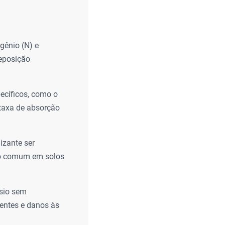
gênio (N) e
reposição
ecíficos, como o
taxa de absorção
izante ser
lgo comum em solos
ssio sem
mentes e danos às