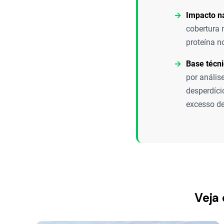
Impacto na
cobertura 
proteína no
Base técni
por anális
desperdíci
excesso de
Veja