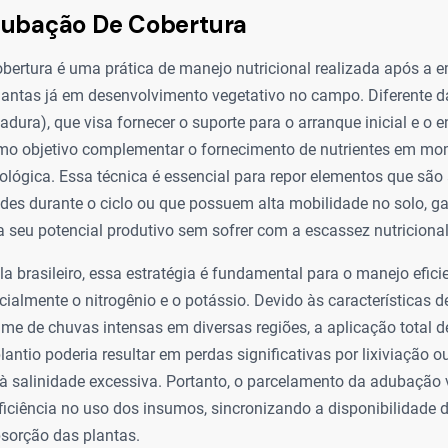
dubação De Cobertura
bertura é uma prática de manejo nutricional realizada após a 
plantas já em desenvolvimento vegetativo no campo. Diferente 
dura), que visa fornecer o suporte para o arranque inicial e o 
mo objetivo complementar o fornecimento de nutrientes em mom
ológica. Essa técnica é essencial para repor elementos que sã
des durante o ciclo ou que possuem alta mobilidade no solo, g
 seu potencial produtivo sem sofrer com a escassez nutricional
la brasileiro, essa estratégia é fundamental para o manejo efici
pecialmente o nitrogênio e o potássio. Devido às características 
gime de chuvas intensas em diversas regiões, a aplicação total 
ntio poderia resultar em perdas significativas por lixiviação 
à salinidade excessiva. Portanto, o parcelamento da adubação 
iciência no uso dos insumos, sincronizando a disponibilidade 
sorção das plantas.