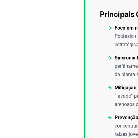
Principais 
Foco em n
Potássio (
estratégica
Sincronia f
perfilhame
da planta 
Mitigação 
“lavado” p
arenosos o
Prevenção 
concentrar
raízes jove