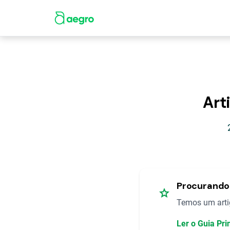
Art
Procurando 
star
Temos um artig
Ler o Guia Pr