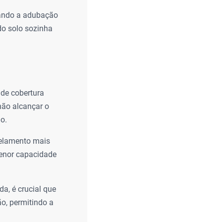
tando a adubação
do solo sozinha
 de cobertura
não alcançar o
o.
elamento mais
menor capacidade
a, é crucial que
o, permitindo a