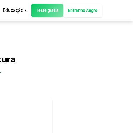
Educação
Teste grátis
Entrar no Aegro
▾
tura
"