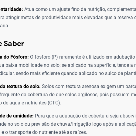
taridade:
Atua como um ajuste fino da nutrição, complemen
ra atingir metas de produtividade mais elevadas que a reserva 
aria.
e Saber
ia do Fósforo:
O fósforo (P) raramente é utilizado em adubação
ua baixa mobilidade no solo; se aplicado na superfície, tende a 
dicular, sendo mais eficiente quando aplicado no sulco de planti
 da textura do solo:
Solos com textura arenosa exigem um parc
 frequente da cobertura do que solos argilosos, pois possuem 
o de água e nutrientes (CTC).
de de umidade:
Para que a adubação de cobertura seja absorvid
de no solo ou previsão de chuva/irrigação logo após a aplicaçã
e o transporte do nutriente até as raízes.