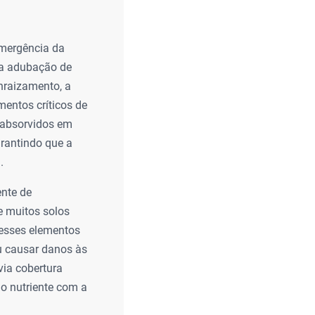
emergência da
da adubação de
enraizamento, a
entos críticos de
o absorvidos em
arantindo que a
.
ente de
de muitos solos
desses elementos
ou causar danos às
via cobertura
do nutriente com a