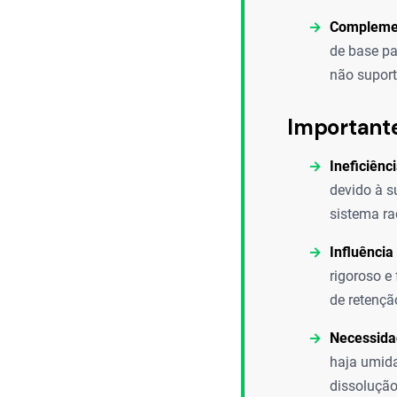
Complemen
de base pa
não suport
Important
Ineficiênc
devido à s
sistema ra
Influência
rigoroso e
de retençã
Necessida
haja umida
dissolução 