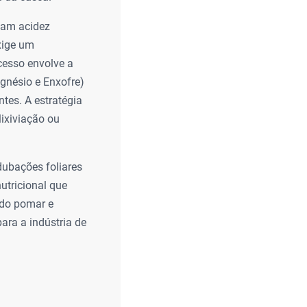
ntam acidez
exige um
cesso envolve a
agnésio e Enxofre)
ntes. A estratégia
lixiviação ou
dubações foliares
nutricional que
 do pomar e
ara a indústria de