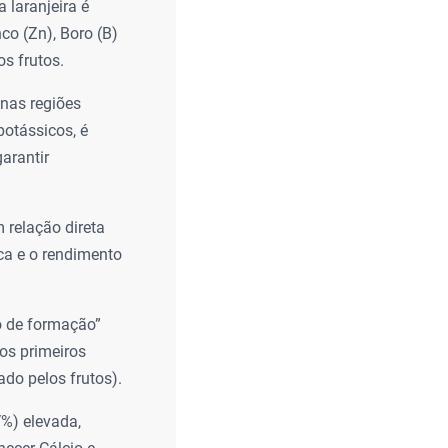
 laranjeira é
co (Zn), Boro (B)
s frutos.
 nas regiões
potássicos, é
arantir
m relação direta
ca e o rendimento
o de formação”
os primeiros
do pelos frutos).
V%) elevada,