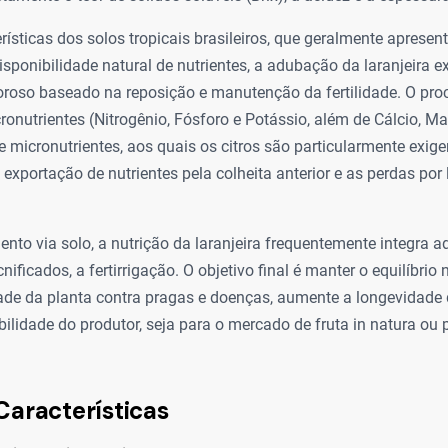
rísticas dos solos tropicais brasileiros, que geralmente aprese
isponibilidade natural de nutrientes, a adubação da laranjeira 
oroso baseado na reposição e manutenção da fertilidade. O pro
onutrientes (Nitrogênio, Fósforo e Potássio, além de Cálcio, M
de micronutrientes, aos quais os citros são particularmente exige
 exportação de nutrientes pela colheita anterior e as perdas por 
nto via solo, a nutrição da laranjeira frequentemente integra a
ificados, a fertirrigação. O objetivo final é manter o equilíbrio 
dade da planta contra pragas e doenças, aumente a longevidade
ilidade do produtor, seja para o mercado de fruta in natura ou p
Características