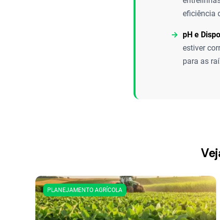
entrelinha
eficiência
pH e Dispo
estiver co
para as raí
Vej
PLANEJAMENTO AGRÍCOLA