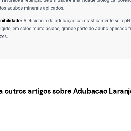
s favorece a retenção de umidade e a atividade biológica, poten
 dos adubos minerais aplicados.
nibilidade:
A eficiência da adubação cai drasticamente se o pH
rrigido; em solos muito ácidos, grande parte do adubo aplicado f
zes.
a outros artigos sobre Adubacao Laranj