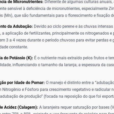
ncia de Micronutrientes:
Diferente de algumas culturas anuais, a
te sensível à deficiência de micronutrientes, especialmente Zin
 (Mn), que são fundamentais para o florescimento e fixação do
nto da Adubação:
Devido ao ciclo perene e às chuvas intensas
, a aplicação de fertilizantes, principalmente os nitrogenados e 
em 3 a 4 vezes durante o período chuvoso para evitar perdas e g
idade constante.
a do Potássio (K):
É o nutriente mais extraído pelos frutos e te
idade, influenciando o tamanho da laranja, a espessura da cas
ação por Idade do Pomar:
O manejo é distinto entre a “adubaçã
 Nitrogênio e Fósforo para crescimento vegetativo e radicular n
“adubação de produção” (focada na reposição do que foi exporta
de Acidez (Calagem):
A laranjeira requer saturação por bases (