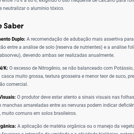
 entre 70% a 80%, exigindo o uso frequente de calcário para for
 neutralizar o alumínio tóxico.
e Saber
ento Duplo:
A recomendação de adubação mais assertiva para c
ão entre a análise de solo (reserva de nutrientes) e a análise fol
absorveu), devendo ambas ser realizadas anualmente.
N/K:
O excesso de Nitrogênio, se não balanceado com Potássio,
 casca muito grossa, textura grosseira e menor teor de suco, pr
ção comercial.
isuais:
O produtor deve estar atento a sinais visuais nas folhas
 manchas amareladas entre as nervuras podem indicar deficiên
muito comuns em solos brasileiros.
rgânica:
A aplicação de matéria orgânica ou o manejo da veget