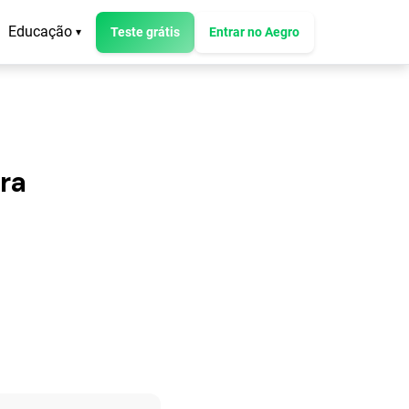
Educação
Teste grátis
Entrar no Aegro
▾
ra