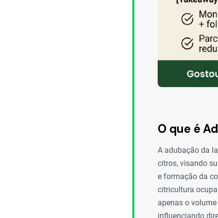
O que é Ad
A adubação da lar
citros, visando s
e formação da cop
citricultura ocup
apenas o volume d
influenciando dir