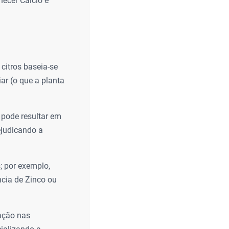
necer Cálcio e
itros baseia-se
iar (o que a planta
 pode resultar em
ejudicando a
; por exemplo,
cia de Zinco ou
ação nas