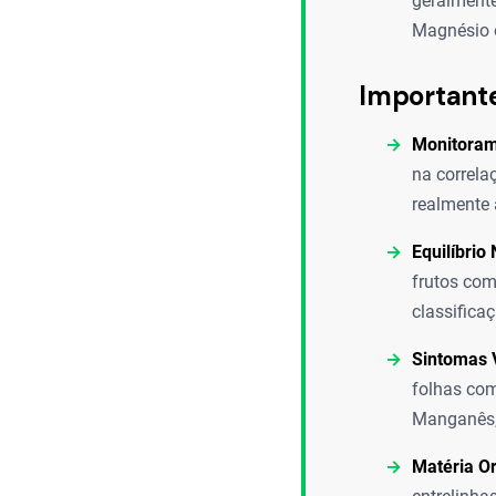
geralmente
Magnésio e
Important
Monitoram
na correlaç
realmente 
Equilíbrio 
frutos com
classifica
Sintomas V
folhas com
Manganês, 
Matéria O