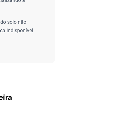
cializando a
 do solo não
ica indisponível
eira