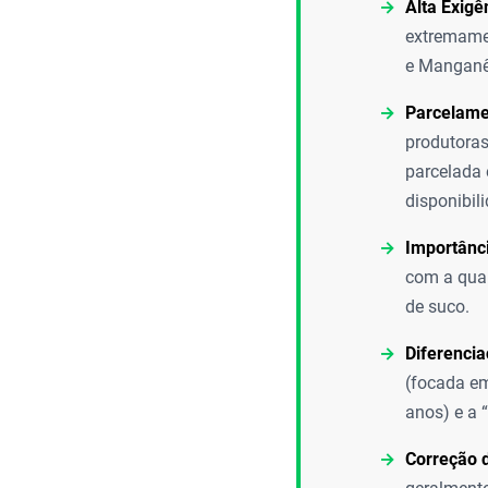
Alta Exigê
extremamen
e Manganês
Parcelame
produtoras
parcelada 
disponibil
Importânci
com a qual
de suco.
Diferenci
(focada em
anos) e a 
Correção 