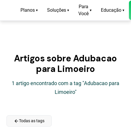
Para
Planos
Soluções
Educação
▾
▾
▾
▾
Você
Artigos sobre Adubacao
para Limoeiro
1 artigo encontrado com a tag "Adubacao para
Limoeiro"
arrow_back
Todas as tags