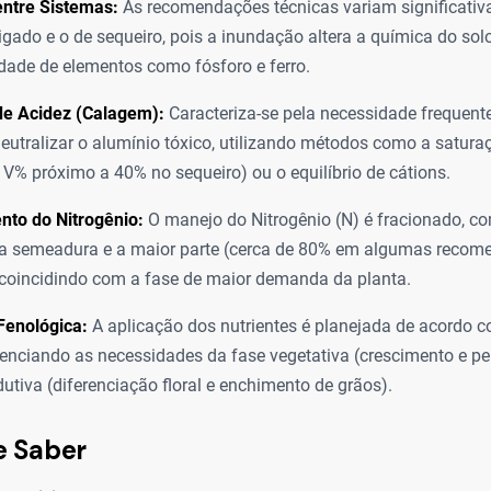
entre Sistemas:
As recomendações técnicas variam significativ
rigado e o de sequeiro, pois a inundação altera a química do sol
idade de elementos como fósforo e ferro.
de Acidez (Calagem):
Caracteriza-se pela necessidade frequente
neutralizar o alumínio tóxico, utilizando métodos como a satura
V% próximo a 40% no sequeiro) ou o equilíbrio de cátions.
nto do Nitrogênio:
O manejo do Nitrogênio (N) é fracionado, c
na semeadura e a maior parte (cerca de 80% em algumas reco
 coincidindo com a fase de maior demanda da planta.
Fenológica:
A aplicação dos nutrientes é planejada de acordo c
erenciando as necessidades da fase vegetativa (crescimento e p
dutiva (diferenciação floral e enchimento de grãos).
e Saber