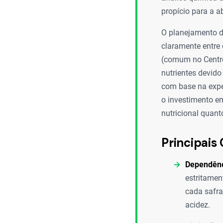
propício para a a
O planejamento d
claramente entre 
(comum no Centro
nutrientes devid
com base na expec
o investimento em
nutricional quant
Principais 
Dependênc
estritamen
cada safra
acidez.