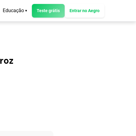
Educação
Teste grátis
Entrar no Aegro
▾
roz