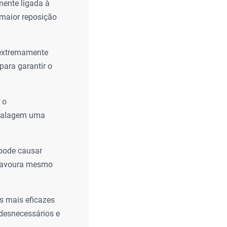
mente ligada à
 maior reposição
 extremamente
para garantir o
 o
a calagem uma
pode causar
a lavoura mesmo
s mais eficazes
 desnecessários e