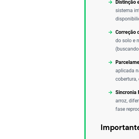
Distinção 
sistema ir
disponibil
Correção 
do solo e 
(buscando 
Parcelame
aplicada 
cobertura,
Sincronia 
arroz, dif
fase repro
Important