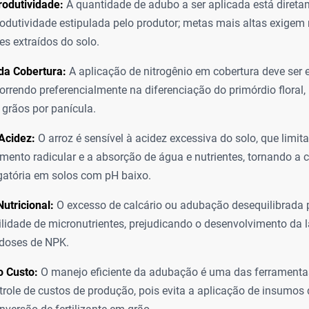
rodutividade:
A quantidade de adubo a ser aplicada está direta
odutividade estipulada pelo produtor; metas mais altas exigem
es extraídos do solo.
a Cobertura:
A aplicação de nitrogênio em cobertura deve ser
correndo preferencialmente na diferenciação do primórdio floral, 
grãos por panícula.
Acidez:
O arroz é sensível à acidez excessiva do solo, que limita
mento radicular e a absorção de água e nutrientes, tornando 
gatória em solos com pH baixo.
Nutricional:
O excesso de calcário ou adubação desequilibrada 
ilidade de micronutrientes, prejudicando o desenvolvimento d
 doses de NPK.
o Custo:
O manejo eficiente da adubação é uma das ferramenta
trole de custos de produção, pois evita a aplicação de insumos