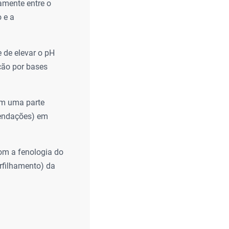
amente entre o
o e a
 de elevar o pH
ção por bases
om uma parte
mendações) em
om a fenologia do
erfilhamento) da