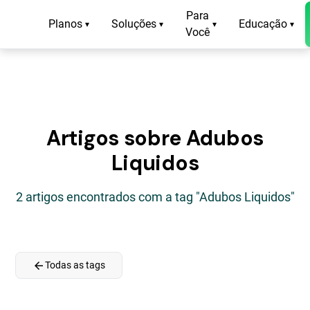
Para
Planos
Soluções
Educação
▾
▾
▾
▾
Você
Artigos sobre Adubos
Liquidos
2 artigos encontrados com a tag "Adubos Liquidos"
arrow_back
Todas as tags