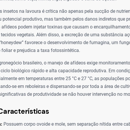
 insetos na lavoura é crítica não apenas pela sucção de nutrient
eu potencial produtivo, mas também pelos danos indiretos que 
s afídeos podem injetar toxinas que causam o encarquilhamento
tecidos vegetais. Além disso, a excreção de uma substância a
honeydew” favorece o desenvolvimento de fumagina, um fung
 foliar e prejudica a taxa fotossintética.
ronegócio brasileiro, o manejo de afídeos exige monitoramento
iclo biológico rápido e alta capacidade reprodutiva. Em condiç
cialmente em temperaturas entre 25 °C e 27 °C, as populações p
iando-se em reboleiras e dispersando-se por toda a área de cult
significativas de produtividade se não houver intervenção no m
Características
a:
Possuem corpo ovoide e mole, sem separação nítida entre cab