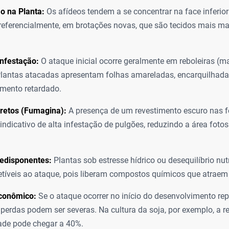
o na Planta:
Os afídeos tendem a se concentrar na face inferior
referencialmente, em brotações novas, que são tecidos mais ma
Infestação:
O ataque inicial ocorre geralmente em reboleiras (
Plantas atacadas apresentam folhas amareladas, encarquilhada
mento retardado.
iretos (Fumagina):
A presença de um revestimento escuro nas f
 indicativo de alta infestação de pulgões, reduzindo a área fotos
redisponentes:
Plantas sob estresse hídrico ou desequilíbrio nut
tíveis ao ataque, pois liberam compostos químicos que atraem
conômico:
Se o ataque ocorrer no início do desenvolvimento re
s perdas podem ser severas. Na cultura da soja, por exemplo, a 
ade pode chegar a 40%.