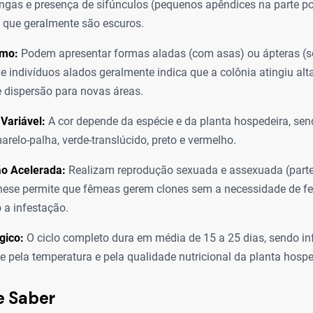
ngas e presença de sifúnculos (pequenos apêndices na parte po
 que geralmente são escuros.
smo:
Podem apresentar formas aladas (com asas) ou ápteras (s
e indivíduos alados geralmente indica que a colônia atingiu alt
 dispersão para novas áreas.
Variável:
A cor depende da espécie e da planta hospedeira, se
arelo-palha, verde-translúcido, preto e vermelho.
o Acelerada:
Realizam reprodução sexuada e assexuada (part
nese permite que fêmeas gerem clones sem a necessidade de f
 a infestação.
gico:
O ciclo completo dura em média de 15 a 25 dias, sendo in
e pela temperatura e pela qualidade nutricional da planta hospe
e Saber