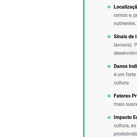
Localizaçã
ramos e, p
nutrientes.
Sinais de 
lavoura). 
desenvolvi
Danos Ind
é um forte
cultura.
Fatores P
mais susce
Impacto E
cultura, a
produtivid