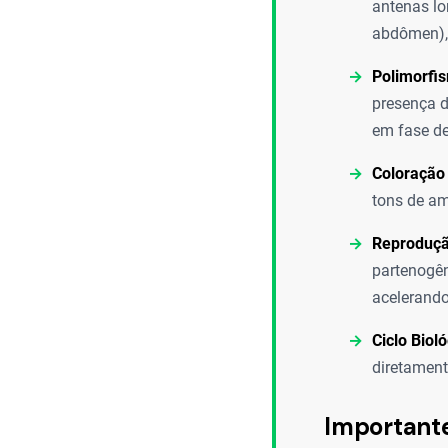
antenas lo
abdômen),
Polimorfi
presença d
em fase de
Coloração 
tons de am
Reproduçã
partenogê
acelerando
Ciclo Bioló
diretament
Important