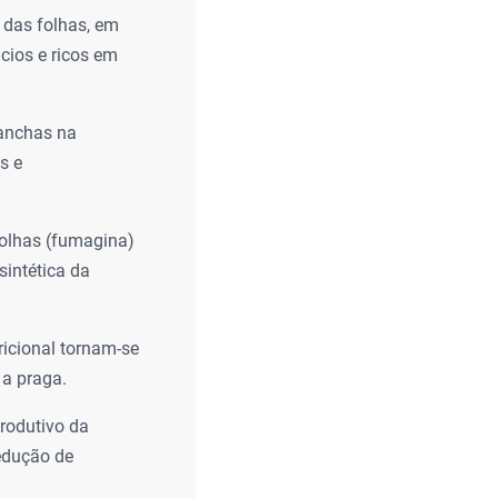
 das folhas, em
cios e ricos em
manchas na
s e
olhas (fumagina)
sintética da
ricional tornam-se
 a praga.
produtivo da
redução de