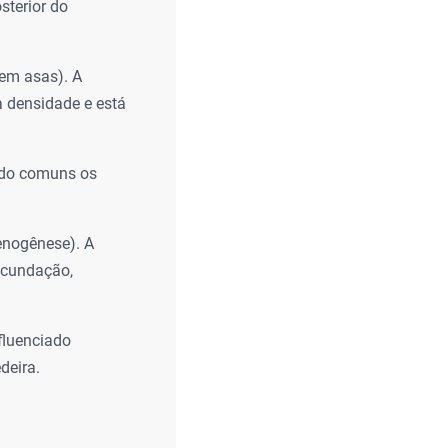
sterior do
em asas). A
a densidade e está
ndo comuns os
enogênese). A
ecundação,
fluenciado
deira.