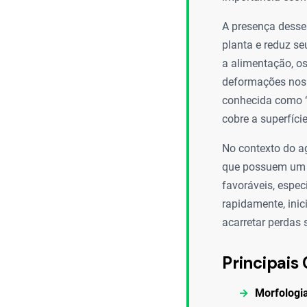
A presença desses
planta e reduz s
a alimentação, o
deformações nos 
conhecida como “
cobre a superfície
No contexto do ag
que possuem um c
favoráveis, espe
rapidamente, inic
acarretar perdas 
Principais 
Morfologi