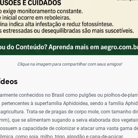
Clique na imagem para compartilhar com seus amigos!
ídeos
larmente conhecidos no Brasil como pulgões ou piolhos-de-plant
 pertencentes à superfamília Aphidoidea, sendo a família Aphid
 agricultura. Trata-se de pragas de corpo mole, com tamanho d
 mm), que se alimentam sugando a seiva elaborada dos vegetai
 possuem a capacidade de colonizar e atacar uma vasta gama de
mica, como soja, milho, trigo, algodão e cana-de-açúcar.