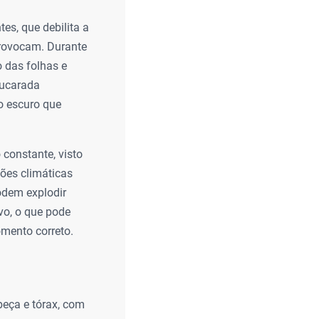
es, que debilita a
provocam. Durante
 das folhas e
çucarada
o escuro que
 constante, visto
ões climáticas
odem explodir
ivo, o que pode
omento correto.
eça e tórax, com