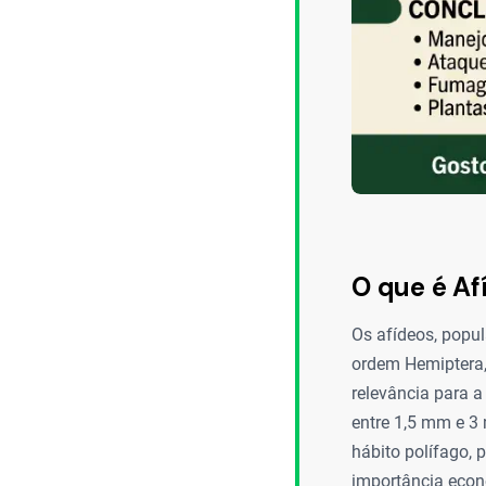
O que é Af
Os afídeos, popu
ordem Hemiptera,
relevância para a
entre 1,5 mm e 3
hábito polífago,
importância econô