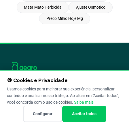
Mata Mato Herbicida
Ajuste Osmotico
Preco Milho Hoje Mg
SOFTWARE
🍪 Cookies e Privacidade
#1 DE
Usamos cookies para melhorar sua experiência, personalizar
GESTÃO DE
conteúdo e analisar nosso tráfego. Ao clicar em "Aceitar todos",
FAZENDAS
você concorda com o uso de cookies.
Saiba mais
NO
Configurar
Aceitar todos
BRASIL.