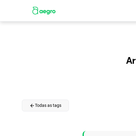
Ar
arrow_back
Todas as tags