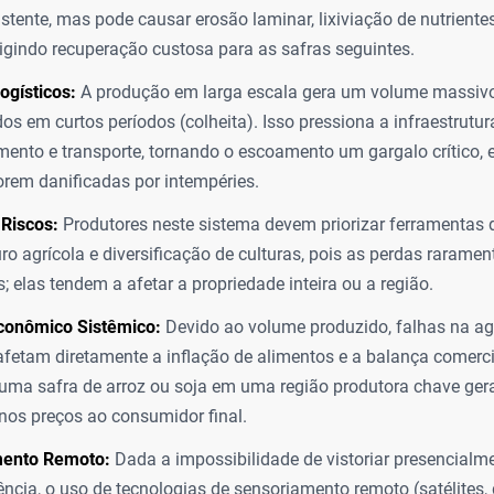
istente, mas pode causar erosão laminar, lixiviação de nutrien
xigindo recuperação custosa para as safras seguintes.
ogísticos:
A produção em larga escala gera um volume massivo
os em curtos períodos (colheita). Isso pressiona a infraestrutur
nto e transporte, tornando o escoamento um gargalo crítico, 
orem danificadas por intempéries.
Riscos:
Produtores neste sistema devem priorizar ferramentas d
o agrícola e diversificação de culturas, pois as perdas raramen
; elas tendem a afetar a propriedade inteira ou a região.
conômico Sistêmico:
Devido ao volume produzido, falhas na agr
afetam diretamente a inflação de alimentos e a balança comerci
uma safra de arroz ou soja em uma região produtora chave gera
nos preços ao consumidor final.
ento Remoto:
Dada a impossibilidade de vistoriar presencialm
ncia, o uso de tecnologias de sensoriamento remoto (satélites, 