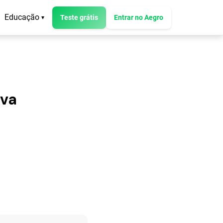
Educação
Teste grátis
Entrar no Aegro
▾
iva