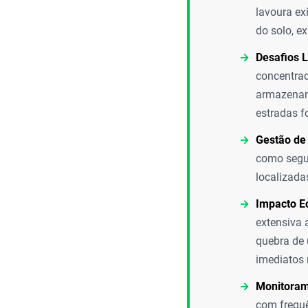
lavoura ex
do solo, e
Desafios L
concentrad
armazename
estradas f
Gestão de 
como segur
localizadas
Impacto E
extensiva 
quebra de 
imediatos 
Monitoram
com frequê