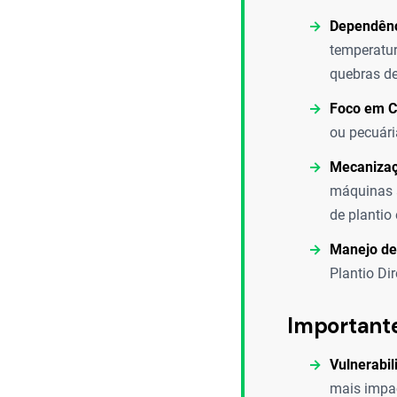
Dependênc
temperatur
quebras de
Foco em C
ou pecuári
Mecanizaç
máquinas a
de plantio 
Manejo de
Plantio Di
Important
Vulnerabil
mais impac