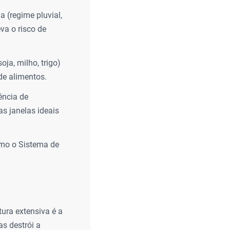
a (regime pluvial,
va o risco de
ja, milho, trigo)
de alimentos.
ência de
as janelas ideais
omo o Sistema de
ura extensiva é a
s destrói a