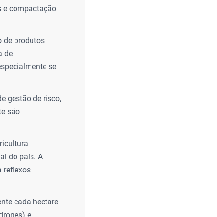
tes e compactação
 de produtos
a de
especialmente se
e gestão de risco,
te são
icultura
al do país. A
 reflexos
ente cada hectare
drones) e