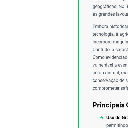
geográficas. No B
as grandes lavoura
Embora historica
tecnologia, a agr
incorpora maquin
Contudo, a caract
Como evidenciado
vulnerável a eve
ou ao animal, mas
conservação de s
comprometer safra
Principais 
Uso de Gr
permitindo