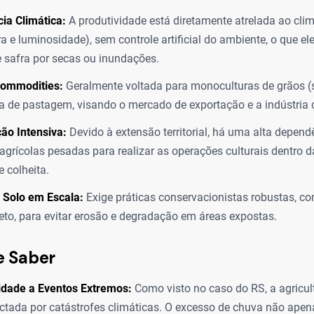
ia Climática:
A produtividade está diretamente atrelada ao clim
a e luminosidade), sem controle artificial do ambiente, o que ele
 safra por secas ou inundações.
ommodities:
Geralmente voltada para monoculturas de grãos (so
a de pastagem, visando o mercado de exportação e a indústria 
ão Intensiva:
Devido à extensão territorial, há uma alta depend
grícolas pesadas para realizar as operações culturais dentro d
e colheita.
 Solo em Escala:
Exige práticas conservacionistas robustas, c
reto, para evitar erosão e degradação em áreas expostas.
e Saber
idade a Eventos Extremos:
Como visto no caso do RS, a agricult
tada por catástrofes climáticas. O excesso de chuva não apena