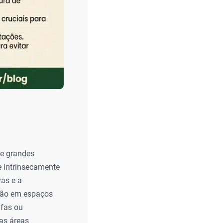
de grandes
e intrinsecamente
vas e a
ução em espaços
ufas ou
tas áreas