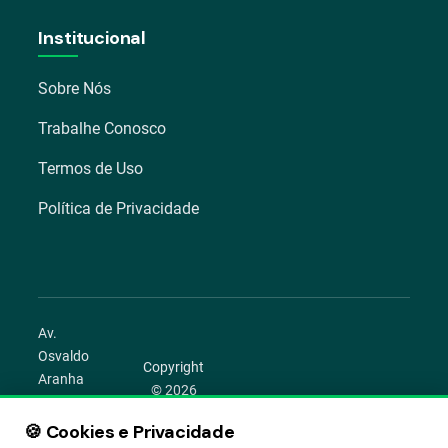
Institucional
Sobre Nós
Trabalhe Conosco
Termos de Uso
Política de Privacidade
Av.
Osvaldo
Copyright
Aranha
© 2026
1022 –
Aegro.
Bom
🍪 Cookies e Privacidade
play_circle
camera_alt
public
work
Todos os
Fim,