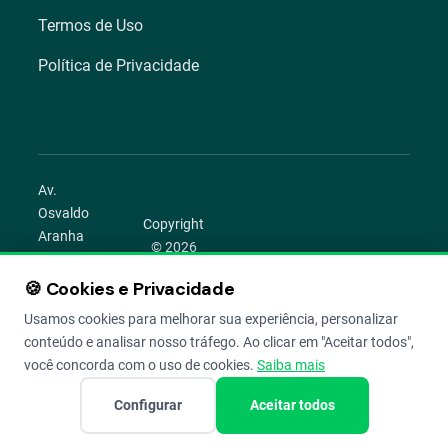
Termos de Uso
Política de Privacidade
Av.
Osvaldo
Copyright
Aranha
© 2026
1022 –
Aegro.
Bom
🍪 Cookies e Privacidade
play_circle
camera_alt
public
work
Todos os
Fim,
direitos
Usamos cookies para melhorar sua experiência, personalizar
Porto
reservados.
conteúdo e analisar nosso tráfego. Ao clicar em "Aceitar todos",
Alegre –
você concorda com o uso de cookies.
Saiba mais
RS
Configurar
Aceitar todos