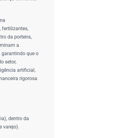
rma
fertilizantes,
ro da porteira,
erminam a
, garantindo que o
o setor,
ência artificial,
nanceira rigorosa
a), dentro da
e varejo).