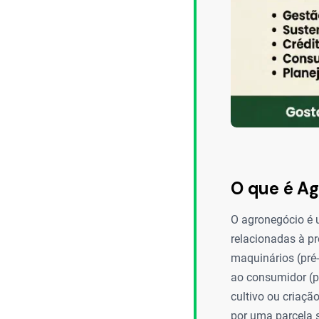
O que é A
O agronegócio é 
relacionadas à p
maquinários (pré-
ao consumidor (pó
cultivo ou criaç
por uma parcela s