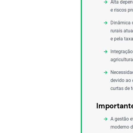
Alta depen
e riscos p
Dinâmica 
rurais atu
e pela tax
Integração
agricultur
Necessidad
devido ao 
curtas de 
Important
A gestão e
moderno d