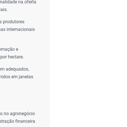
nalidade na oferta
ais.
s produtores
as internacionais
tomação e
por hectare.
gem adequados,
lhidos em janelas
so no agronegócio
tração financeira