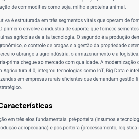
tação de commodities como soja, milho e proteína animal.
utiva é estruturada em três segmentos vitais que operam de fo
O primeiro envolve a indústria de suporte, que fornece sementes, 
inas agrícolas de alta tecnologia. O segundo é a produção dent
ronômico, o controle de pragas e a gestão da propriedade det
terceiro abrange a agroindústria, o armazenamento e a logística
ria-prima chegue ao mercado com qualidade. A modernização d
Agricultura 4.0, integrou tecnologias como IoT, Big Data e intelig
zendas em empresas rurais eficientes que demandam gestão fi
tratégico.
Características
o em três elos fundamentais: pré-porteira (insumos e tecnologi
produção agropecuária) e pós-porteira (processamento, logística 