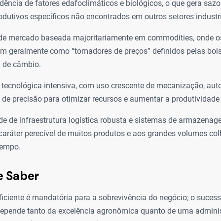
dência de fatores edafoclimáticos e biológicos, o que gera sazo
rodutivos específicos não encontrados em outros setores industri
de mercado baseada majoritariamente em commodities, onde o
am geralmente como “tomadores de preços” definidos pelas bols
a de câmbio.
 tecnológica intensiva, com uso crescente de mecanização, au
a de precisão para otimizar recursos e aumentar a produtividade 
e de infraestrutura logística robusta e sistemas de armazena
caráter perecível de muitos produtos e aos grandes volumes co
tempo.
e Saber
ficiente é mandatória para a sobrevivência do negócio; o suces
epende tanto da excelência agronômica quanto de uma adminis