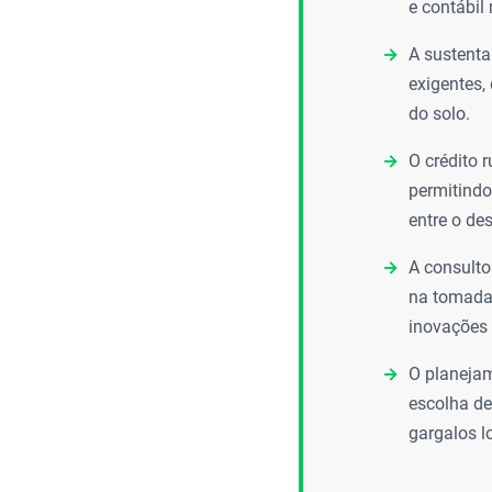
e contábil 
A sustenta
exigentes,
do solo.
O crédito 
permitindo
entre o de
A consulto
na tomada 
inovações
O planejam
escolha de
gargalos lo