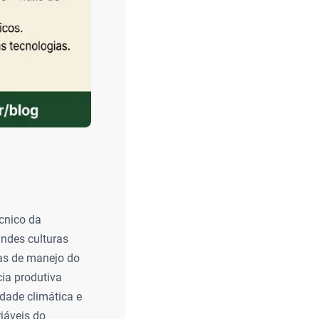
écnico da
andes culturas
cas de manejo do
cia produtiva
idade climática e
iáveis do