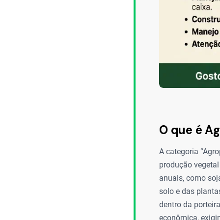
O que é A
A categoria “Agro
produção vegetal 
anuais, como soja
solo e das planta
dentro da porteir
econômica, exigi