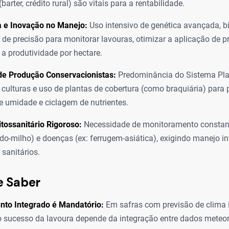
(barter, crédito rural) são vitais para a rentabilidade.
a e Inovação no Manejo:
Uso intensivo de genética avançada, b
a de precisão para monitorar lavouras, otimizar a aplicação de p
a produtividade por hectare.
de Produção Conservacionistas:
Predominância do Sistema Plan
 culturas e uso de plantas de cobertura (como braquiária) para 
e umidade e ciclagem de nutrientes.
itossanitário Rigoroso:
Necessidade de monitoramento constant
-do-milho) e doenças (ex: ferrugem-asiática), exigindo manejo in
 sanitários.
e Saber
nto Integrado é Mandatório:
Em safras com previsão de clima i
o sucesso da lavoura depende da integração entre dados meteor