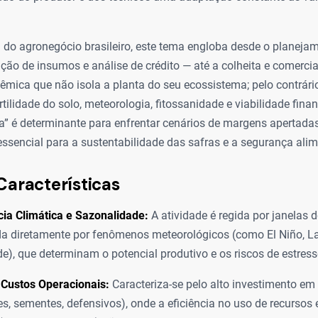
 do agronegócio brasileiro, este tema engloba desde o planeja
ição de insumos e análise de crédito — até a colheita e comercia
êmica que não isola a planta do seu ecossistema; pelo contrári
rtilidade do solo, meteorologia, fitossanidade e viabilidade fina
” é determinante para enfrentar cenários de margens apertadas 
essencial para a sustentabilidade das safras e a segurança alim
Características
ia Climática e Sazonalidade:
A atividade é regida por janelas de
da diretamente por fenômenos meteorológicos (como El Niño, L
de), que determinam o potencial produtivo e os riscos de estress
 Custos Operacionais:
Caracteriza-se pelo alto investimento e
ntes, sementes, defensivos), onde a eficiência no uso de recursos