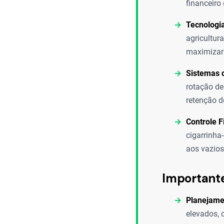
financeiro 
Tecnologi
agricultur
maximizar 
Sistemas 
rotação de
retenção d
Controle F
cigarrinha
aos vazios
Important
Planejame
elevados, 