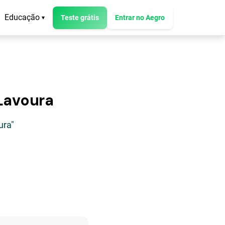
Educação
Teste grátis
Entrar no Aegro
▾
Lavoura
ura"