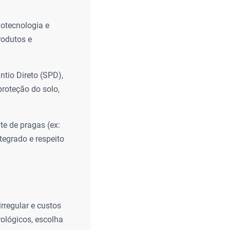
iotecnologia e
rodutos e
tio Direto (SPD),
proteção do solo,
e de pragas (ex:
tegrado e respeito
rregular e custos
ológicos, escolha