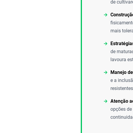
de cultiva
Construção
fisicament
mais toler
Estratégi
de maturaç
lavoura es
Manejo de
e a inclus
resistente
Atenção ao
opções de 
continuida