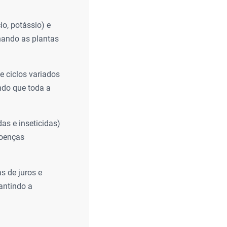
o, potássio) e
nando as plantas
 ciclos variados
ando que toda a
das e inseticidas)
doenças
s de juros e
antindo a