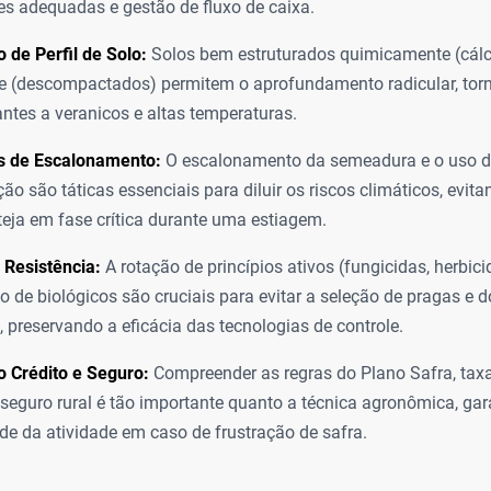
res adequadas e gestão de fluxo de caixa.
 de Perfil de Solo:
Solos bem estruturados quimicamente (cálci
e (descompactados) permitem o aprofundamento radicular, tor
antes a veranicos e altas temperaturas.
as de Escalonamento:
O escalonamento da semeadura e o uso de
ão são táticas essenciais para diluir os riscos climáticos, evit
teja em fase crítica durante uma estiagem.
 Resistência:
A rotação de princípios ativos (fungicidas, herbici
ão de biológicos são cruciais para evitar a seleção de pragas e 
s, preservando a eficácia das tecnologias de controle.
 Crédito e Seguro:
Compreender as regras do Plano Safra, taxa
seguro rural é tão importante quanto a técnica agronômica, gar
de da atividade em caso de frustração de safra.