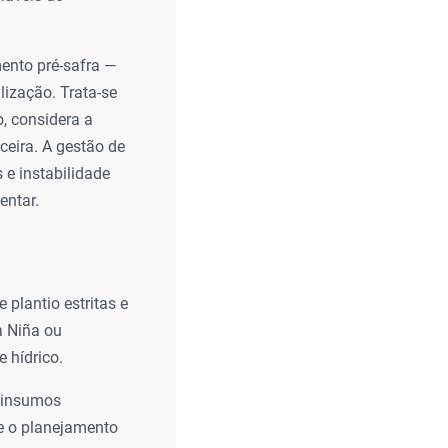
mento pré-safra —
lização. Trata-se
o, considera a
nceira. A gestão de
e instabilidade
entar.
 plantio estritas e
a Niña ou
e hídrico.
m insumos
 e o planejamento