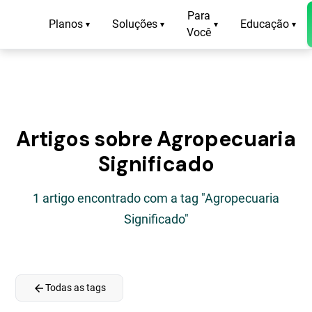
Para
Planos
Soluções
Educação
▾
▾
▾
▾
Você
Artigos sobre Agropecuaria
Significado
1 artigo encontrado com a tag "Agropecuaria
Significado"
arrow_back
Todas as tags