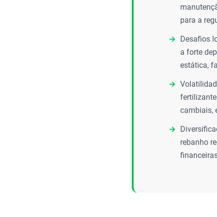
manutenção
para a reg
Desafios l
a forte de
estática, 
Volatilida
fertilizan
cambiais, 
Diversific
rebanho re
financeira