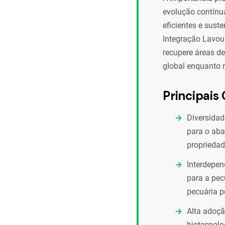
evolução contínua
eficientes e sust
Integração Lavour
recupere áreas de
global enquanto 
Principais 
Diversidad
para o aba
propriedad
Interdepen
para a pec
pecuária p
Alta adoçã
biotecnolo