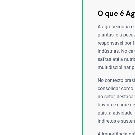
O que é A
A agropecuária é 
plantas, e a pecu
responsável por f
indústrias. No ca
safras até a nutr
multidisciplinar p
No contexto brasi
consolidar como 
no setor, destac
bovina e carne de
país, a atividade
indiretos e suste
A importância pr