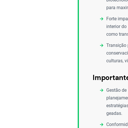
para maxim
Forte impa
interior do
como trans
Transição 
conservaci
culturas, 
Important
Gestão de 
planejamen
estratégia
geadas.
Conformida